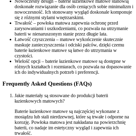
Nowoczesny design – baterie łazienkowe matowe stanowią
doskonałe rozwiązanie dla osób ceniących sobie minimalizm i
nowoczesność. Ich stonowany wygląd doskonale komponuje
się z różnymi stylami wnętrzarskimi.
Trwałość – powłoka matowa zapewnia ochronę przed
zarysowaniami i uszkodzeniami, co pozwala na utrzymanie
baterii w nienaruszonym stanie przez długie lata.
Łatwość czyszczenia – matowe wykończenie skutecznie
maskuje zanieczyszczenia i odciski palców, dzięki czemu
baterie łazienkowe matowe są łatwe do utrzymania w
czystości.
Wielość opcji – baterie łazienkowe matowe są dostępne w
różnych kształtach i rozmiarach, co pozwala na dopasowanie
ich do indywidualnych potrzeb i preferencji.
Frequently Asked Questions (FAQs)
Jakie materiały są stosowane do produkcji baterii
łazienkowych matowych?
Baterie łazienkowe matowe są najczęściej wykonane z
mosiądzu lub stali nierdzewnej, które są trwałe i odporne na
korozję. Powłoka matowa jest nakładana na powierzchnię
baterii, co nadaje im estetyczny wygląd i zapewnia ich
trwałość.