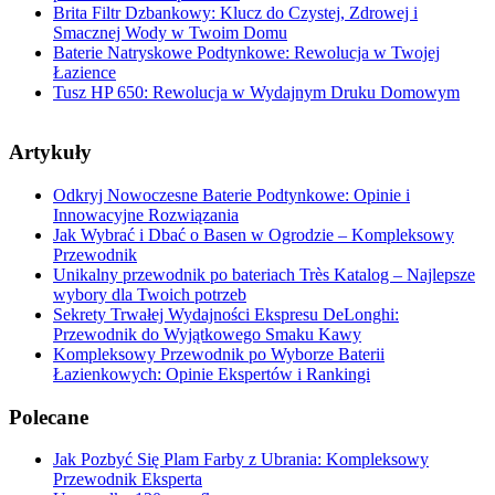
Brita Filtr Dzbankowy: Klucz do Czystej, Zdrowej i
Smacznej Wody w Twoim Domu
Baterie Natryskowe Podtynkowe: Rewolucja w Twojej
Łazience
Tusz HP 650: Rewolucja w Wydajnym Druku Domowym
Artykuły
Odkryj Nowoczesne Baterie Podtynkowe: Opinie i
Innowacyjne Rozwiązania
Jak Wybrać i Dbać o Basen w Ogrodzie – Kompleksowy
Przewodnik
Unikalny przewodnik po bateriach Très Katalog – Najlepsze
wybory dla Twoich potrzeb
Sekrety Trwałej Wydajności Ekspresu DeLonghi:
Przewodnik do Wyjątkowego Smaku Kawy
Kompleksowy Przewodnik po Wyborze Baterii
Łazienkowych: Opinie Ekspertów i Rankingi
Polecane
Jak Pozbyć Się Plam Farby z Ubrania: Kompleksowy
Przewodnik Eksperta