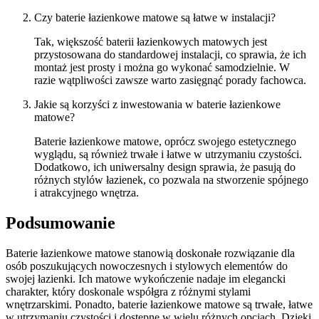
Czy baterie łazienkowe matowe są łatwe w instalacji?
Tak, większość baterii łazienkowych matowych jest
przystosowana do standardowej instalacji, co sprawia, że ich
montaż jest prosty i można go wykonać samodzielnie. W
razie wątpliwości zawsze warto zasięgnąć porady fachowca.
Jakie są korzyści z inwestowania w baterie łazienkowe
matowe?
Baterie łazienkowe matowe, oprócz swojego estetycznego
wyglądu, są również trwałe i łatwe w utrzymaniu czystości.
Dodatkowo, ich uniwersalny design sprawia, że pasują do
różnych stylów łazienek, co pozwala na stworzenie spójnego
i atrakcyjnego wnętrza.
Podsumowanie
Baterie łazienkowe matowe stanowią doskonałe rozwiązanie dla
osób poszukujących nowoczesnych i stylowych elementów do
swojej łazienki. Ich matowe wykończenie nadaje im elegancki
charakter, który doskonale współgra z różnymi stylami
wnętrzarskimi. Ponadto, baterie łazienkowe matowe są trwałe, łatwe
w utrzymaniu czystości i dostępne w wielu różnych opcjach. Dzięki