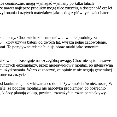
łowice ceramiczne, mogą wymagać wymiany po kilku latach
że nawet najlepsze produkty mogą ulec zużyciu, a dostępność części
konania i użytych materiałów jako jedną z głównych zalet baterii
e ich ceny. Choć wielu konsumentów chwali te produkty za
85”, który używa baterii od dwóch lat, wyraża pełne zadowolenie,
mi. Te pozytywne relacje budują obraz marki jako synonimu
użytkowania” zasługuje na szczególną uwagę. Choć nie są to masowe
jedynczych egzemplarzy, przez nieprawidłowy montaż, po intensywną
wą użytkowania. Warto zaznaczyć, że opinie te nie negują generalnej
orne na zużycie.
 od konkurencji, oczekiwania co do ich żywotności również rosną. W
reśla, że podczas montażu nie napotyka problemów, co pośrednio
, którzy planują zakup, powinni rozważyć te różne perspektywy,