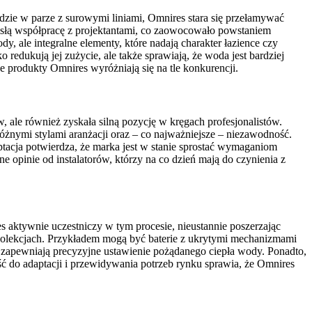
dzie w parze z surowymi liniami, Omnires stara się przełamywać
isłą współpracę z projektantami, co zaowocowało powstaniem
y, ale integralne elementy, które nadają charakter łazience czy
redukują jej zużycie, ale także sprawiają, że woda jest bardziej
 produkty Omnires wyróżniają się na tle konkurencji.
ale również zyskała silną pozycję w kręgach profesjonalistów.
 różnymi stylami aranżacji oraz – co najważniejsze – niezawodność.
tacja potwierdza, że marka jest w stanie sprostać wymaganiom
opinie od instalatorów, którzy na co dzień mają do czynienia z
 aktywnie uczestniczy w tym procesie, nieustannie poszerzając
ch kolekcjach. Przykładem mogą być baterie z ukrytymi mechanizmami
e zapewniają precyzyjne ustawienie pożądanego ciepła wody. Ponadto,
ść do adaptacji i przewidywania potrzeb rynku sprawia, że Omnires