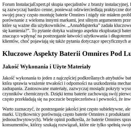
Forum InstalacjaExpert.pl skupia specjalistów z branży instalacyjn
są zazwyczaj bardzo cenne, ponieważ odzwierciedlają praktyczne do
swojej pracy często montuję baterie Omnires i nigdy nie miałem probl
porównanie z wieloma innymi markami, jest silnym argumentem przema
które są ważne dla użytkowników. „AnnaMajsterka” zadała kluczowe 
się kamienia?”. To pytanie dotyka ważnego aspektu eksploatacji bat
znacząco wpłynąć na postrzeganie łatwości użytkowania i długotermi
klientów, choć pojawiają się także pytania dotyczące specyficznych 
Kluczowe Aspekty Baterii Omnires Pod 
Jakość Wykonania i Użyte Materiały
Jakość wykonania to jeden z najczęściej podkreślanych atrybutów ba
która sprawia wrażenie trwałości i odporności na uszkodzenia mechan
zadrapania. Zastosowane materiały, zazwyczaj mosiądz pokryty wysok
czynników chemicznych. Dzięki temu baterie zachowują swój pierwo
często przekładają się na poczucie bezpieczeństwa i pewności, że inw
Warto zaznaczyć, że postrzeganie jakości jest często subiektywne, 
marki. Użytkownicy porównują często baterie Omnires z produktami
jednouchwytowych). Wiele opinii podkreśla, że baterie Omnires spra
konsumentów, którzy szukają rozwiązań, które nie tylko spełnią swoje 