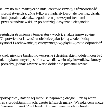
 często minimalistyczne linie, ciekawe kształty i różnorodność
wprost stwierdza: „Nie tylko wygląda stylowo, ale również działa
o funkcjonalne, ale także zgodne z najnowszymi trendami
przez skandynawski, aż po bardziej klasyczne i eleganckie
regulacja strumienia i temperatury wody), a także innowacyjne
7” potwierdza łatwość w obsłudze jako jedną z zalet, którą
zystości i zachowanie jej estetycznego wyglądu – jest to odpowiedź
ykład, niektóre bardzo nowoczesne i designerskie modele mogą być
włok antykamiennych jest kluczowe dla wielu użytkowników, którzy
e potrzeby, jednak zawsze warto dokładnie przeanalizować
pokojenie: „Baterie tej marki są naprawdę drogie. Czy są warte
ires z produktami innych, często tańszych marek. Wysoka cena może
, lepszych materiałów i bardziej zaawansowanych technologii.