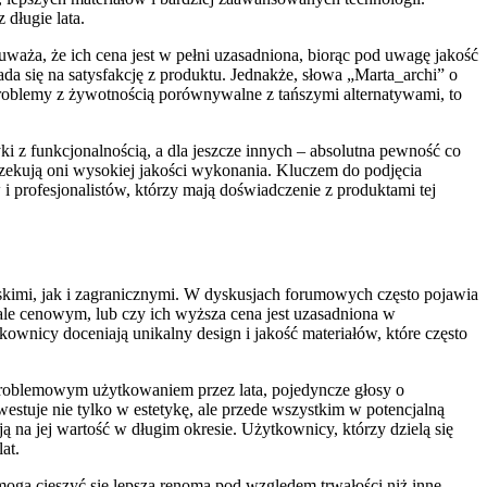
 długie lata.
aża, że ich cena jest w pełni uzasadniona, biorąc pod uwagę jakość
a się na satysfakcję z produktu. Jednakże, słowa „Marta_archi” o
 problemy z żywotnością porównywalne z tańszymi alternatywami, to
yki z funkcjonalnością, a dla jeszcze innych – absolutna pewność co
czekują oni wysokiej jakości wykonania. Kluczem do podjęcia
 i profesjonalistów, którzy mają doświadczenie z produktami tej
kimi, jak i zagranicznymi. W dyskusjach forumowych często pojawia
iale cenowym, lub czy ich wyższa cena jest uzasadniona w
kownicy doceniają unikalny design i jakość materiałów, które często
ezproblemowym użytkowaniem przez lata, pojedyncze głosy o
westuje nie tylko w estetykę, ale przede wszystkim w potencjalną
ą na jej wartość w długim okresie. Użytkownicy, którzy dzielą się
at.
mogą cieszyć się lepszą renomą pod względem trwałości niż inne.