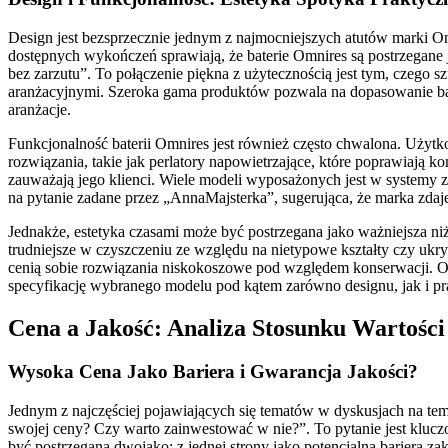
Design jest bezsprzecznie jednym z najmocniejszych atutów marki Omn
dostępnych wykończeń sprawiają, że baterie Omnires są postrzegane 
bez zarzutu”. To połączenie piękna z użytecznością jest tym, czego 
aranżacyjnymi. Szeroka gama produktów pozwala na dopasowanie bate
aranżacje.
Funkcjonalność baterii Omnires jest również często chwalona. Użytk
rozwiązania, takie jak perlatory napowietrzające, które poprawiają k
zauważają jego klienci. Wiele modeli wyposażonych jest w systemy za
na pytanie zadane przez „AnnaMajsterka”, sugerująca, że marka zdaj
Jednakże, estetyka czasami może być postrzegana jako ważniejsza 
trudniejsze w czyszczeniu ze względu na nietypowe kształty czy ukr
cenią sobie rozwiązania niskokoszowe pod względem konserwacji. Omn
specyfikację wybranego modelu pod kątem zarówno designu, jak i pr
Cena a Jakość: Analiza Stosunku Wartości
Wysoka Cena Jako Bariera i Gwarancja Jakości?
Jednym z najczęściej pojawiających się tematów w dyskusjach na tema
swojej ceny? Czy warto zainwestować w nie?”. To pytanie jest kluc
być postrzegana dwojako: z jednej strony jako potencjalna bariera z