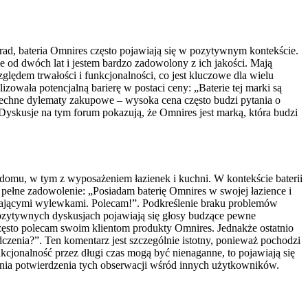
rad, bateria Omnires często pojawiają się w pozytywnym kontekście.
 od dwóch lat i jestem bardzo zadowolony z ich jakości. Mają
lędem trwałości i funkcjonalności, co jest kluczowe dla wielu
owała potencjalną barierę w postaci ceny: „Baterie tej marki są
echne dylematy zakupowe – wysoka cena często budzi pytania o
Dyskusje na tym forum pokazują, że Omnires jest marką, która budzi
omu, w tym z wyposażeniem łazienek i kuchni. W kontekście baterii
pełne zadowolenie: „Posiadam baterię Omnires w swojej łazience i
ałającymi wylewkami. Polecam!”. Podkreślenie braku problemów
pozytywnych dyskusjach pojawiają się głosy budzące pewne
i często polecam swoim klientom produkty Omnires. Jednakże ostatnio
czenia?”. Ten komentarz jest szczególnie istotny, ponieważ pochodzi
funkcjonalność przez długi czas mogą być nienaganne, to pojawiają się
wania potwierdzenia tych obserwacji wśród innych użytkowników.