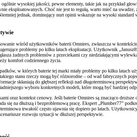
o ogólnie wysokiej jakości, pewne elementy, takie jak na przykład g
nie eksploatowanych. Choć nie jest to regułą, warto mieć na uwadze, 
emniej jednak, dominujący nurt opinii wskazuje na wysoki standard wy
tywie
resowanie wśród użytkowników baterii Omnires, zwłaszcza w kontekści
 sugerujące problemy po kilku latach eksploatacji. Użytkownik „Janusz
zgłasza żadnych problemów z przeciekami czy niedziałającymi wylewka
ależy komfort codziennego życia.
ypadków, w których baterie tej marki miały problemy po kilku latach 
y takiego stanu rzeczy mogą być różnorodne – od wad fabrycznych po
formacje skłaniają do głębszej refleksji nad długoterminową perspekty
kładniejszego wyboru konkretnych modeli, które mogą być bardziej odp
ami oraz kontekst cenowy. Jeśli baterie Omnires są znacząco droższe
łada się na dłuższą i bezproblemową pracę. Ekspert „Plumber77” podk
erminowa trwałość często ujawnia się dopiero po latach. Użytkownicy
scenariusze rozwoju sytuacji w dłuższej perspektywie.
ność