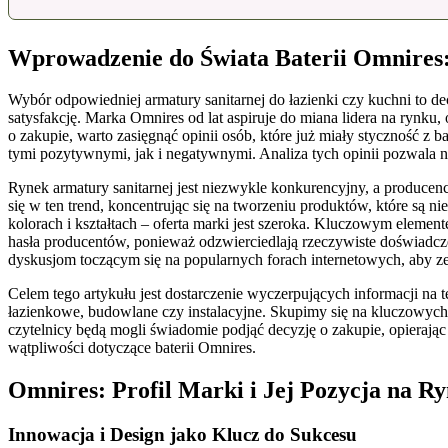
Wprowadzenie do Świata Baterii Omnires
Wybór odpowiedniej armatury sanitarnej do łazienki czy kuchni to d
satysfakcję. Marka Omnires od lat aspiruje do miana lidera na rynk
o zakupie, warto zasięgnąć opinii osób, które już miały styczność z 
tymi pozytywnymi, jak i negatywnymi. Analiza tych opinii pozwala n
Rynek armatury sanitarnej jest niezwykle konkurencyjny, a produce
się w ten trend, koncentrując się na tworzeniu produktów, które są 
kolorach i kształtach – oferta marki jest szeroka. Kluczowym eleme
hasła producentów, ponieważ odzwierciedlają rzeczywiste doświadcz
dyskusjom toczącym się na popularnych forach internetowych, aby z
Celem tego artykułu jest dostarczenie wyczerpujących informacji na
łazienkowe, budowlane czy instalacyjne. Skupimy się na kluczowych a
czytelnicy będą mogli świadomie podjąć decyzję o zakupie, opierając
wątpliwości dotyczące baterii Omnires.
Omnires: Profil Marki i Jej Pozycja na R
Innowacja i Design jako Klucz do Sukcesu