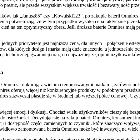
o prestiż, ale przede wszystkim większa trwałość i bezawaryjność przez
ków, jak „Janusz85” czy „Kowalski123”, po zakupie baterii Omnires uw
ia potwierdzają, że w tym przypadku wysoka cena faktycznie przekład
 cień na ten optymistyczny obraz. Jeśli droższe baterie Omnires mają
 jednych priorytetem jest najniższa cena, dla innych – połączenie estet
tów, dla których design i marka mają duże znaczenie, a jednocześnie o
acji technicznej, gwarancji oraz, co najważniejsze, opinii użytkowników
wa
erie Omnires konkurują z wieloma renomowanymi markami, zarówno pols
 Omnires oferują więcej niż konkurencyjne produkty w podobnym przedz
ires zazwyczaj plasuje się w średniej lub wyższej półce cenowej. Użyt
ajwięcej emocji i dyskusji. Chociaż wielu użytkowników cieszy się b
 do ostrożności. Decydując się na zakup baterii Omnires, konsument in
ji i dostępność części zamiennych to czynniki, które znacząco wpływaj
awidłowo zamontowana bateria Omnires może być inwestycją na wiele l
 konkretnego modelu, który nas interesuje. Niektóre serie produktów 