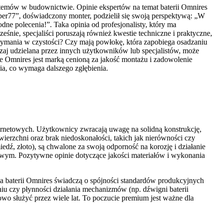
ystemów w budownictwie. Opinie ekspertów na temat baterii Omnires
er77”, doświadczony monter, podzielił się swoją perspektywą: „W
dne polecenia!”. Taka opinia od profesjonalisty, który ma
ie, specjaliści poruszają również kwestie techniczne i praktyczne,
zymania w czystości? Czy mają powłokę, która zapobiega osadzaniu
czaj udzielana przez innych użytkowników lub specjalistów, może
e Omnires jest marką cenioną za jakość montażu i zadowolenie
nia, co wymaga dalszego zgłębienia.
ternetowych. Użytkownicy zwracają uwagę na solidną konstrukcję,
wierzchni oraz brak niedoskonałości, takich jak nierówności czy
dź, złoto), są chwalone za swoją odporność na korozję i działanie
wym. Pozytywne opinie dotyczące jakości materiałów i wykonania
nia baterii Omnires świadczą o spójności standardów produkcyjnych
u czy płynności działania mechanizmów (np. dźwigni baterii
wo służyć przez wiele lat. To poczucie premium jest ważne dla