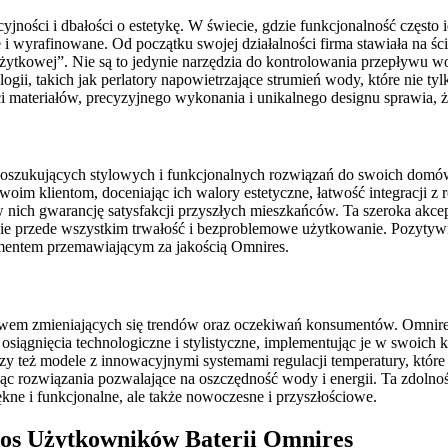
ości i dbałości o estetykę. W świecie, gdzie funkcjonalność często i
 wyrafinowane. Od początku swojej działalności firma stawiała na śc
użytkowej”. Nie są to jedynie narzędzia do kontrolowania przepływu wod
, takich jak perlatory napowietrzające strumień wody, które nie tylko 
i materiałów, precyzyjnego wykonania i unikalnego designu sprawia, że
oszukujących stylowych i funkcjonalnych rozwiązań do swoich domów, 
swoim klientom, doceniając ich walory estetyczne, łatwość integracji z
nich gwarancję satysfakcji przyszłych mieszkańców. Ta szeroka akcep
ie przede wszystkim trwałość i bezproblemowe użytkowanie. Pozytywne 
umentem przemawiającym za jakością Omnires.
ływem zmieniających się trendów oraz oczekiwań konsumentów. Omnires
ze osiągnięcia technologiczne i stylistyczne, implementując je w swoi
 czy też modele z innowacyjnymi systemami regulacji temperatury, któr
jąc rozwiązania pozwalające na oszczędność wody i energii. Ta zdolno
iękne i funkcjonalne, ale także nowoczesne i przyszłościowe.
łos Użytkowników Baterii Omnires