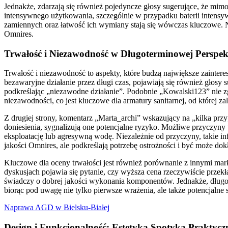
Jednakże, zdarzają się również pojedyncze głosy sugerujące, że mim
intensywnego użytkowania, szczególnie w przypadku baterii intensyw
zamiennych oraz łatwość ich wymiany stają się wówczas kluczowe. Ni
Omnires.
Trwałość i Niezawodność w Długoterminowej Perspek
Trwałość i niezawodność to aspekty, które budzą największe zainte
bezawaryjne działanie przez długi czas, pojawiają się również głosy
podkreślając „niezawodne działanie”. Podobnie „Kowalski123” nie 
niezawodności, co jest kluczowe dla armatury sanitarnej, od której z
Z drugiej strony, komentarz „Marta_archi” wskazujący na „kilka prz
doniesienia, sygnalizują one potencjalne ryzyko. Możliwe przyczyn
eksploatację lub agresywną wodę. Niezależnie od przyczyny, takie in
jakości Omnires, ale podkreślają potrzebę ostrożności i być może do
Kluczowe dla oceny trwałości jest również porównanie z innymi mark
dyskusjach pojawia się pytanie, czy wyższa cena rzeczywiście przek
świadczy o dobrej jakości wykonania komponentów. Jednakże, długot
biorąc pod uwagę nie tylko pierwsze wrażenia, ale także potencjalne 
Naprawa AGD w Bielsku-Białej
Design i Funkcjonalność: Estetyka Spotyka Praktycz