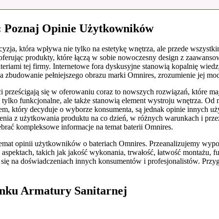
: Poznaj Opinie Użytkowników
ecyzja, która wpływa nie tylko na estetykę wnętrza, ale przede wszys
u, oferując produkty, które łączą w sobie nowoczesny design z zaawan
bateriami tej firmy. Internetowe fora dyskusyjne stanowią kopalnię wi
a zbudowanie pełniejszego obrazu marki Omnires, zrozumienie jej mocn
nci prześcigają się w oferowaniu coraz to nowszych rozwiązań, któr
nie tylko funkcjonalne, ale także stanowią element wystroju wnętrza.
ntem, który decyduje o wyborze konsumenta, są jednak opinie innych 
enia z użytkowania produktu na co dzień, w różnych warunkach i prze
ebrać kompleksowe informacje na temat baterii Omnires.
 temat opinii użytkowników o bateriach Omnires. Przeanalizujemy wypo
spektach, takich jak jakość wykonania, trwałość, łatwość montażu, fu
 się na doświadczeniach innych konsumentów i profesjonalistów. Przyg
ynku Armatury Sanitarnej