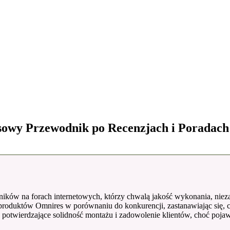
sowy Przewodnik po Recenzjach i Poradac
ików na forach internetowych, którzy chwalą jakość wykonania, niezaw
duktów Omnires w porównaniu do konkurencji, zastanawiając się, czy
w potwierdzające solidność montażu i zadowolenie klientów, choć pojaw