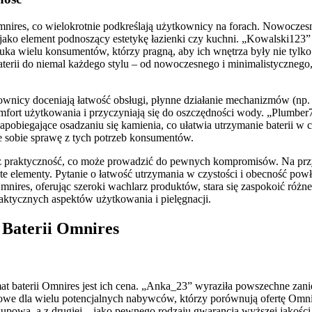
ires, co wielokrotnie podkreślają użytkownicy na forach. Nowoczesne,
jako element podnoszący estetykę łazienki czy kuchni. „Kowalski123” 
szuka wielu konsumentów, którzy pragną, aby ich wnętrza były nie tylk
rii do niemal każdego stylu – od nowoczesnego i minimalistycznego, 
ownicy doceniają łatwość obsługi, płynne działanie mechanizmów (np. 
omfort użytkowania i przyczyniają się do oszczędności wody. „Plumber7
pobiegające osadzaniu się kamienia, co ułatwia utrzymanie baterii w c
e sobie sprawę z tych potrzeb konsumentów.
niż praktyczność, co może prowadzić do pewnych kompromisów. Na prz
yte elementy. Pytanie o łatwość utrzymania w czystości i obecność po
ires, oferując szeroki wachlarz produktów, stara się zaspokoić różn
aktycznych aspektów użytkowania i pielęgnacji.
 Baterii Omnires
t baterii Omnires jest ich cena. „Anka_23” wyraziła powszechne zanie
zowe dla wielu potencjalnych nabywców, którzy porównują ofertę Omn
akupowa, a z drugiej – jako pewnego rodzaju gwarancja wyższej jakości