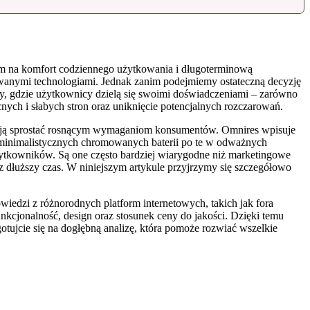
tkim na komfort codziennego użytkowania i długoterminową
sowanymi technologiami. Jednak zanim podejmiemy ostateczną decyzję
edzy, gdzie użytkownicy dzielą się swoimi doświadczeniami – zarówno
ych i słabych stron oraz uniknięcie potencjalnych rozczarowań.
e mają sprostać rosnącym wymaganiom konsumentów. Omnires wpisuje
 Od minimalistycznych chromowanych baterii po te w odważnych
użytkowników. Są one często bardziej wiarygodne niż marketingowe
z dłuższy czas. W niniejszym artykule przyjrzymy się szczegółowo
wiedzi z różnorodnych platform internetowych, takich jak fora
nkcjonalność, design oraz stosunek ceny do jakości. Dzięki temu
otujcie się na dogłębną analizę, która pomoże rozwiać wszelkie