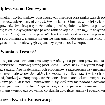
tpliwościami Cenowymi
wnętrz i użytkowników poszukujących inspiracji oraz praktycznych po
im doświadczeniem, pisząc: „Używam baterii Omnires w mojej łazience
powiedzi świadczą o tym, że marka potrafi spełnić oczekiwania pod wzg
się także głosy wyrażające pewne zaniepokojenie. „Anka_23” zasygnaliz
ć w nie? Tego nie jestem pewna”. Ten komentarz odzwierciedla powsz
cji i porównania z alternatywnymi rozwiązaniami dostępnymi na rynku. 
ga od konsumentów głębszej analizy opłacalności zakupu.
ytania o Trwałość
 się doświadczeniami związanymi z różnymi aspektami prowadzenia d
tetyczne i użytkową stronę produktów. „Kowalski123” wyraził swoje 
bez zarzutu. Nie miałem żadnych problemów z przeciekami czy niedzi
ncjalnych nabywców. Jednakże, jak wskazują analizy, nawet w takich 
liła się bardziej złożonym spostrzeżeniem: „Jestem architektem wnętrz 
oblemy po kilku latach użytkowania. Czy ktoś inny ma podobne doświad
bserwacjach wielu instalacji. Sugeruje on, że choć pierwsze wrażenia i 
e intensywnego użytkowania, co skłania do dalszej analizy i poszuki
stów i Kwestie Konserwacji