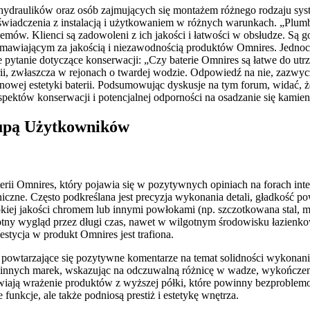
ej, hydraulików oraz osób zajmujących się montażem różnego rodzaju s
świadczenia z instalacją i użytkowaniem w różnych warunkach. „Plumb
emów. Klienci są zadowoleni z ich jakości i łatwości w obsłudze. Są go
wiającym za jakością i niezawodnością produktów Omnires. Jednocześn
pytanie dotyczące konserwacji: „Czy baterie Omnires są łatwe do utr
erii, zwłaszcza w rejonach o twardej wodzie. Odpowiedź na nie, zazwy
nowej estetyki baterii. Podsumowując dyskusje na tym forum, widać, ż
aspektów konserwacji i potencjalnej odporności na osadzanie się kamie
Lupą Użytkowników
terii Omnires, który pojawia się w pozytywnych opiniach na forach in
iczne. Często podkreślana jest precyzja wykonania detali, gładkość po
iej jakości chromem lub innymi powłokami (np. szczotkowana stal, mie
tny wygląd przez długi czas, nawet w wilgotnym środowisku łazienko
estycja w produkt Omnires jest trafiona.
ale powtarzające się pozytywne komentarze na temat solidności wykona
 innych marek, wskazując na odczuwalną różnicę w wadze, wykończeni
wiają wrażenie produktów z wyższej półki, które powinny bezproblemo
funkcje, ale także podniosą prestiż i estetykę wnętrza.