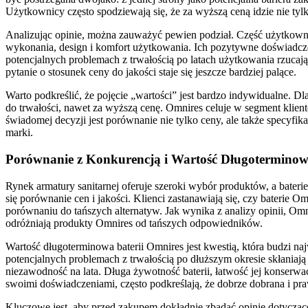
Użytkownicy często spodziewają się, że za wyższą ceną idzie nie tylk
Analizując opinie, można zauważyć pewien podział. Część użytkowni
wykonania, design i komfort użytkowania. Ich pozytywne doświadczen
potencjalnych problemach z trwałością po latach użytkowania rzucają
pytanie o stosunek ceny do jakości staje się jeszcze bardziej palące.
Warto podkreślić, że pojęcie „wartości” jest bardzo indywidualne. Dla
do trwałości, nawet za wyższą cenę. Omnires celuje w segment klien
świadomej decyzji jest porównanie nie tylko ceny, ale także specyfik
marki.
Porównanie z Konkurencją i Wartość Długotermino
Rynek armatury sanitarnej oferuje szeroki wybór produktów, a bat
się porównanie cen i jakości. Klienci zastanawiają się, czy baterie
porównaniu do tańszych alternatyw. Jak wynika z analizy opinii, Omn
odróżniają produkty Omnires od tańszych odpowiedników.
Wartość długoterminowa baterii Omnires jest kwestią, która budzi n
potencjalnych problemach z trwałością po dłuższym okresie skłaniają
niezawodność na lata. Długa żywotność baterii, łatwość jej konserwac
swoimi doświadczeniami, często podkreślają, że dobrze dobrana i pr
Kluczowe jest, aby przed zakupem dokładnie zbadać opinie dotyczące