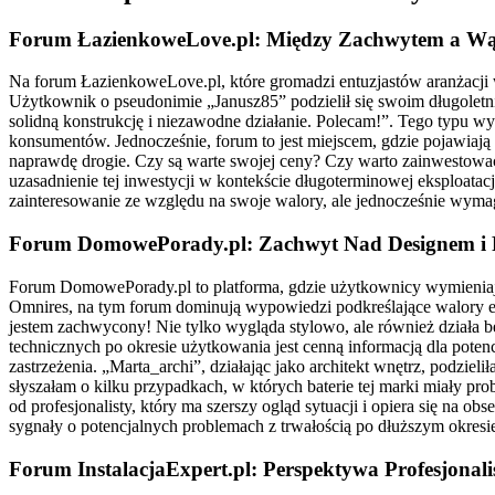
Forum ŁazienkoweLove.pl: Między Zachwytem a Wą
Na forum ŁazienkoweLove.pl, które gromadzi entuzjastów aranżacji 
Użytkownik o pseudonimie „Janusz85” podzielił się swoim długoletn
solidną konstrukcję i niezawodne działanie. Polecam!”. Tego typu wy
konsumentów. Jednocześnie, forum to jest miejscem, gdzie pojawiają 
naprawdę drogie. Czy są warte swojej ceny? Czy warto zainwestowa
uzasadnienie tej inwestycji w kontekście długoterminowej eksploata
zainteresowanie ze względu na swoje walory, ale jednocześnie wyma
Forum DomowePorady.pl: Zachwyt Nad Designem i P
Forum DomowePorady.pl to platforma, gdzie użytkownicy wymieniają
Omnires, na tym forum dominują wypowiedzi podkreślające walory es
jestem zachwycony! Nie tylko wygląda stylowo, ale również działa 
technicznych po okresie użytkowania jest cenną informacją dla pote
zastrzeżenia. „Marta_archi”, działając jako architekt wnętrz, podzie
słyszałam o kilku przypadkach, w których baterie tej marki miały pr
od profesjonalisty, który ma szerszy ogląd sytuacji i opiera się na o
sygnały o potencjalnych problemach z trwałością po dłuższym okresi
Forum InstalacjaExpert.pl: Perspektywa Profesjonali