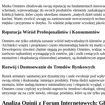
Marka Omnires zbudowała swoją reputację na fundamentach innowacyjn
schematy, wprowadzając do swoich produktów elementy zaskakujące i
kolekcji baterii, które często określano mianem „małych dzieł sztuki 
kuchni. Warto zwrócić uwagę na zastosowanie nowoczesnych technologii
miękka i przyjemna w dotyku. To właśnie połączenie wysokiej jakośc
Reputacja Wśród Profesjonalistów i Konsumentów
Omnires nie tylko zdobyła uznanie wśród indywidualnych klientów p
Architekci wnętrz i projektanci często rekomendują baterie tej marki 
Deweloperzy również chętnie sięgają po produkty Omnires, widząc w 
zarówno najbardziej wymagających estetów, jak i osób ceniących sob
montażem i eksploatacją różnorodnej armatury, są dodatkowym arg
Rozwój i Dostosowanie do Trendów Rynkowych
Rynek armatury sanitarnej jest dynamiczny i stale ewoluuje pod wp
swoją ofertę i doskonaląc istniejące produkty. Firma śledzi najnows
montażu, które nadają łazience minimalistyczny i elegancki wygląd,
Omnires coraz częściej wychodzi naprzeciw trendowi ekologii, oferu
utrzymuje się na czele stawki, oferując produkty, które są nie tylko p
Analiza Opinii z Forum Internetowych: G