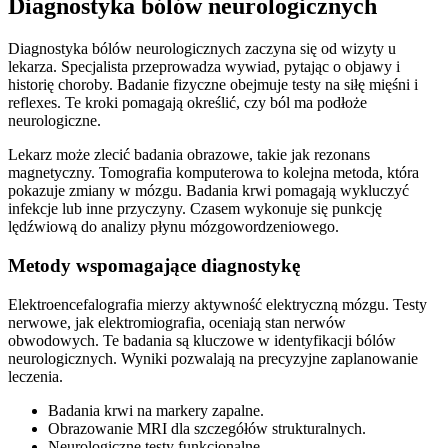
Diagnostyka bólów neurologicznych
Diagnostyka bólów neurologicznych zaczyna się od wizyty u
lekarza. Specjalista przeprowadza wywiad, pytając o objawy i
historię choroby. Badanie fizyczne obejmuje testy na siłę mięśni i
reflexes. Te kroki pomagają określić, czy ból ma podłoże
neurologiczne.
Lekarz może zlecić badania obrazowe, takie jak rezonans
magnetyczny. Tomografia komputerowa to kolejna metoda, która
pokazuje zmiany w mózgu. Badania krwi pomagają wykluczyć
infekcje lub inne przyczyny. Czasem wykonuje się punkcję
lędźwiową do analizy płynu mózgowordzeniowego.
Metody wspomagające diagnostykę
Elektroencefalografia mierzy aktywność elektryczną mózgu. Testy
nerwowe, jak elektromiografia, oceniają stan nerwów
obwodowych. Te badania są kluczowe w identyfikacji bólów
neurologicznych. Wyniki pozwalają na precyzyjne zaplanowanie
leczenia.
Badania krwi na markery zapalne.
Obrazowanie MRI dla szczegółów strukturalnych.
Neurologiczne testy funkcjonalne.