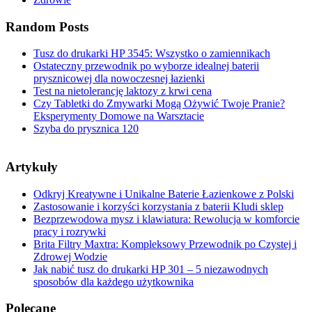
Random Posts
Tusz do drukarki HP 3545: Wszystko o zamiennikach
Ostateczny przewodnik po wyborze idealnej baterii
prysznicowej dla nowoczesnej łazienki
Test na nietolerancję laktozy z krwi cena
Czy Tabletki do Zmywarki Mogą Ożywić Twoje Pranie?
Eksperymenty Domowe na Warsztacie
Szyba do prysznica 120
Artykuły
Odkryj Kreatywne i Unikalne Baterie Łazienkowe z Polski
Zastosowanie i korzyści korzystania z baterii Kludi sklep
Bezprzewodowa mysz i klawiatura: Rewolucja w komforcie
pracy i rozrywki
Brita Filtry Maxtra: Kompleksowy Przewodnik po Czystej i
Zdrowej Wodzie
Jak nabić tusz do drukarki HP 301 – 5 niezawodnych
sposobów dla każdego użytkownika
Polecane