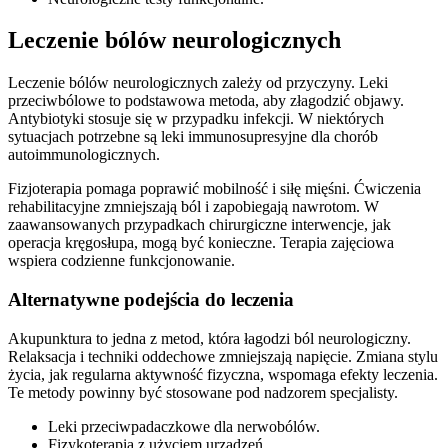
Leczenie bólów neurologicznych
Leczenie bólów neurologicznych zależy od przyczyny. Leki
przeciwbólowe to podstawowa metoda, aby złagodzić objawy.
Antybiotyki stosuje się w przypadku infekcji. W niektórych
sytuacjach potrzebne są leki immunosupresyjne dla chorób
autoimmunologicznych.
Fizjoterapia pomaga poprawić mobilność i siłę mięśni. Ćwiczenia
rehabilitacyjne zmniejszają ból i zapobiegają nawrotom. W
zaawansowanych przypadkach chirurgiczne interwencje, jak
operacja kręgosłupa, mogą być konieczne. Terapia zajęciowa
wspiera codzienne funkcjonowanie.
Alternatywne podejścia do leczenia
Akupunktura to jedna z metod, która łagodzi ból neurologiczny.
Relaksacja i techniki oddechowe zmniejszają napięcie. Zmiana stylu
życia, jak regularna aktywność fizyczna, wspomaga efekty leczenia.
Te metody powinny być stosowane pod nadzorem specjalisty.
Leki przeciwpadaczkowe dla nerwobólów.
Fizykoterapia z użyciem urządzeń.