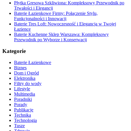
Płytka Gresowa Szkliwiona: Kompleksowy Przewodnik po
Trwałości i Elegancji
Baterie Łazienkowe Firmy: Połączenie Stylu,
Funkcjonalności i Innowacji
Baterie Tres Loft: Nowoczesność i Elegancja w Twojej
Łazience
Baterie Kuchenne Sklep Warszawa: Kompleksowy
Przewodnik po Wyborze i Konserwacji
Kategorie
Baterie Łazienkowe
Biznes
Dom i Ogród
Elektronika
Filtry do wody
Lifestyle
Multimedia
Poradniki
Porady
Publikacje
Technika
Technologia
Tusze
Zdrowie