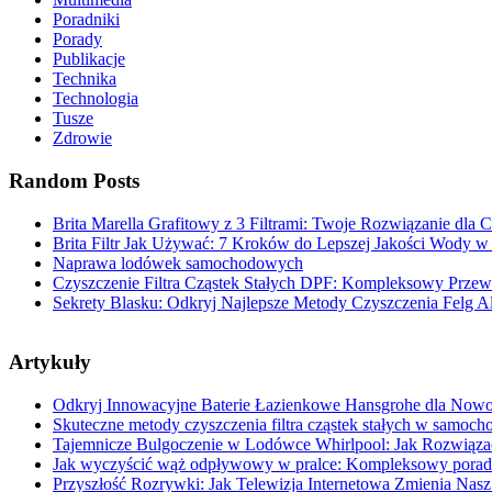
Poradniki
Porady
Publikacje
Technika
Technologia
Tusze
Zdrowie
Random Posts
Brita Marella Grafitowy z 3 Filtrami: Twoje Rozwiązanie dla 
Brita Filtr Jak Używać: 7 Kroków do Lepszej Jakości Wody
Naprawa lodówek samochodowych
Czyszczenie Filtra Cząstek Stałych DPF: Kompleksowy Przew
Sekrety Blasku: Odkryj Najlepsze Metody Czyszczenia Felg 
Artykuły
Odkryj Innowacyjne Baterie Łazienkowe Hansgrohe dla Nowoc
Skuteczne metody czyszczenia filtra cząstek stałych w samoch
Tajemnicze Bulgoczenie w Lodówce Whirlpool: Jak Rozwiąza
Jak wyczyścić wąż odpływowy w pralce: Kompleksowy poradn
Przyszłość Rozrywki: Jak Telewizja Internetowa Zmienia Nasz