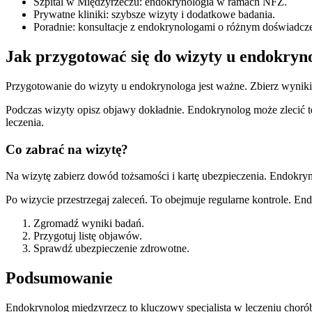
Szpital w Międzyrzeczu: endokrynologia w ramach NFZ.
Prywatne kliniki: szybsze wizyty i dodatkowe badania.
Poradnie: konsultacje z endokrynologami o różnym doświadcze
Jak przygotować się do wizyty u endokryn
Przygotowanie do wizyty u endokrynologa jest ważne. Zbierz wyniki
Podczas wizyty opisz objawy dokładnie. Endokrynolog może zlecić 
leczenia.
Co zabrać na wizytę?
Na wizytę zabierz dowód tożsamości i kartę ubezpieczenia. Endokry
Po wizycie przestrzegaj zaleceń. To obejmuje regularne kontrole. En
Zgromadź wyniki badań.
Przygotuj listę objawów.
Sprawdź ubezpieczenie zdrowotne.
Podsumowanie
Endokrynolog międzyrzecz to kluczowy specjalista w leczeniu chor