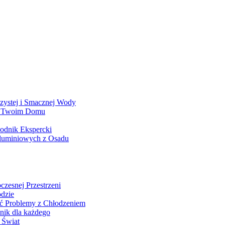
Czystej i Smacznej Wody
 w Twoim Domu
odnik Ekspercki
Aluminiowych z Osadu
zesnej Przestrzeni
odzie
ć Problemy z Chłodzeniem
ik dla każdego
 Świat