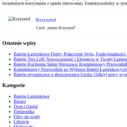
świadomym korzystaniu z opieki zdrowotnej. Endokrynolodzy w tym r
Krzysztof
Cześć, jestem Krzysztof!
Ostatnie wpisy
Baterie Łazienkowe Firmy: Połączenie Stylu, Funkcjonalności 
Baterie Tres Loft: Nowoczesność i Elegancja w Twojej Łazien
Baterie Kuchenne Sklep Warszawa: Kompleksowy Przewodnik
Kompleksowy Przewodnik po Wyborze Baterii Łazienkowych: 
Baterie prysznicowe z deszczownicą Grohe: Odkryj nowy wymi
Kategorie
Baterie Łazienkowe
Biznes
Dom i Ogród
Elektronika
Filtry do wody
Lifestyle
Multimedia