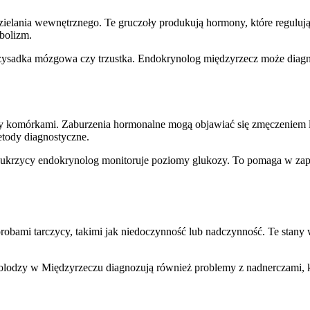
ielania wewnętrznego. Te gruczoły produkują hormony, które regulują
bolizm.
 przysadka mózgowa czy trzustka. Endokrynolog międzyrzecz może di
dzy komórkami. Zaburzenia hormonalne mogą objawiać się zmęczeniem
tody diagnostyczne.
y cukrzycy endokrynolog monitoruje poziomy glukozy. To pomaga w za
obami tarczycy, takimi jak niedoczynność lub nadczynność. Te stany 
olodzy w Międzyrzeczu diagnozują również problemy z nadnerczami, któ