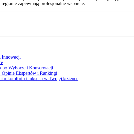
egionie zapewniają profesjonalne wsparcie.
i Innowacji
ce
 po Wyborze i Konserwacji
Opinie Ekspertów i Rankingi
ar komfortu i luksusu w Twojej łazience