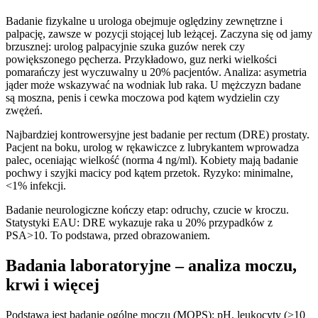
Badanie fizykalne u urologa obejmuje oględziny zewnętrzne i
palpację, zawsze w pozycji stojącej lub leżącej. Zaczyna się od jamy
brzusznej: urolog palpacyjnie szuka guzów nerek czy
powiększonego pęcherza. Przykładowo, guz nerki wielkości
pomarańczy jest wyczuwalny u 20% pacjentów. Analiza: asymetria
jąder może wskazywać na wodniak lub raka. U mężczyzn badane
są moszna, penis i cewka moczowa pod kątem wydzielin czy
zwężeń.
Najbardziej kontrowersyjne jest badanie per rectum (DRE) prostaty.
Pacjent na boku, urolog w rękawiczce z lubrykantem wprowadza
palec, oceniając wielkość (norma 4 ng/ml). Kobiety mają badanie
pochwy i szyjki macicy pod kątem przetok. Ryzyko: minimalne,
<1% infekcji.
Badanie neurologiczne kończy etap: odruchy, czucie w kroczu.
Statystyki EAU: DRE wykazuje raka u 20% przypadków z
PSA>10. To podstawa, przed obrazowaniem.
Badania laboratoryjne – analiza moczu,
krwi i więcej
Podstawą jest badanie ogólne moczu (MOPS): pH, leukocyty (>10