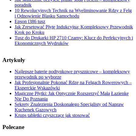
poradnik
10 Rewolucyjnych Technik na Wyeliminowanie Rdzy z Felg
i Odnowienie Blasku Samochodu
Epson l386 tusz
Jak Zresetować Płytę Indukcyjną: Kompleksowy Przewodnik
Krok po Kroku
Tusz do Drukarki HP 2710 Czarny: Klucz do Perfekcyjnych i
Ekonomicznych Wydruków
Artykuły
Najlepsze baterie podtynkowe prysznicowe – kompleksowy
przewodnik po wyborze
Jak Profesjonalnie Pokonać Rdzę na Felgach Rowerowych –
Eksperckie Wskazówki
Magiczne Płytki: Jak Optycznie Rozszerzyć Małą Łazienkę
Nie Do Poznania
Sekrety Znalezienia Doskonałego Specjalisty od Napraw
Kuchenek Gazowych
Krups tabletki czyszczące jak stosować
Polecane