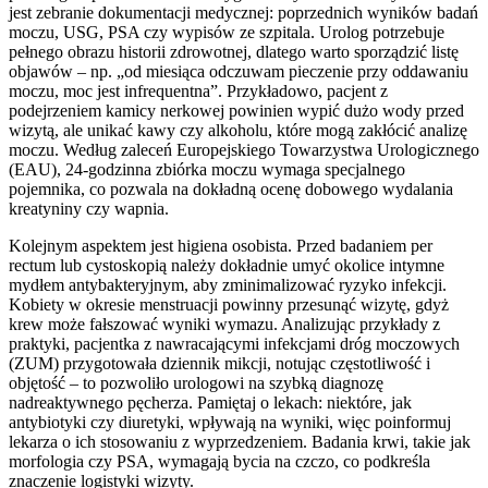
jest zebranie dokumentacji medycznej: poprzednich wyników badań
moczu, USG, PSA czy wypisów ze szpitala. Urolog potrzebuje
pełnego obrazu historii zdrowotnej, dlatego warto sporządzić listę
objawów – np. „od miesiąca odczuwam pieczenie przy oddawaniu
moczu, moc jest infrequentna”. Przykładowo, pacjent z
podejrzeniem kamicy nerkowej powinien wypić dużo wody przed
wizytą, ale unikać kawy czy alkoholu, które mogą zakłócić analizę
moczu. Według zaleceń Europejskiego Towarzystwa Urologicznego
(EAU), 24-godzinna zbiórka moczu wymaga specjalnego
pojemnika, co pozwala na dokładną ocenę dobowego wydalania
kreatyniny czy wapnia.
Kolejnym aspektem jest higiena osobista. Przed badaniem per
rectum lub cystoskopią należy dokładnie umyć okolice intymne
mydłem antybakteryjnym, aby zminimalizować ryzyko infekcji.
Kobiety w okresie menstruacji powinny przesunąć wizytę, gdyż
krew może fałszować wyniki wymazu. Analizując przykłady z
praktyki, pacjentka z nawracającymi infekcjami dróg moczowych
(ZUM) przygotowała dziennik mikcji, notując częstotliwość i
objętość – to pozwoliło urologowi na szybką diagnozę
nadreaktywnego pęcherza. Pamiętaj o lekach: niektóre, jak
antybiotyki czy diuretyki, wpływają na wyniki, więc poinformuj
lekarza o ich stosowaniu z wyprzedzeniem. Badania krwi, takie jak
morfologia czy PSA, wymagają bycia na czczo, co podkreśla
znaczenie logistyki wizyty.