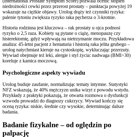
(International Prostate Symptom Score) pozwala ocenić stopień
niedrożności cewki przez przerost prostaty – punktacja powyżej 19
wskazuje na ciężkie objawy. Urolog drąży też czynniki ryzyka:
palenie tytoniu zwiększa ryzyko raka pęcherza o 3-krotnie.
Historia rodzinna jest kluczowa – rak prostaty u ojca podnosi
ryzyko o 2,5 raza. Kobiety są pytane o ciążę, menopauzę czy
histerektomię, gdyż wpływają na nietrzymanie moczu. Przykładowa
analiza: 45-letni pacjent z hematuria i historią raka jelita grubego –
urolog natychmiast kieruje na cystoskopię, wykluczając przerzuty.
Wywiad obejmuje też leki, alergie i styl życia: nadwaga (BMI>30)
koreluje z kamica moczową.
Psychologiczne aspekty wywiadu
Urolog buduje zaufanie, normalizując tematy intymne. Statystyki
NFZ wskazują, że 40% mężczyzn unika wizyt z powodu wstydu.
Przykłady z praktyki pokazują, że otwarta rozmowa o dysfunkcji
wzwodu prowadzi do diagnozy cukrzycy. Wywiad kończy się
oceną ryzyka: niskie, średnie czy wysokie, determinując dalsze
badania.
Badanie fizykalne – od oględzin po
palpację