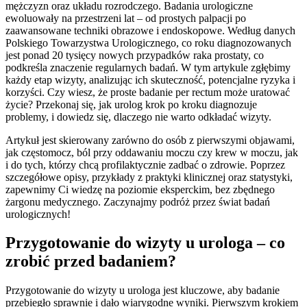
mężczyzn oraz układu rozrodczego. Badania urologiczne
ewoluowały na przestrzeni lat – od prostych palpacji po
zaawansowane techniki obrazowe i endoskopowe. Według danych
Polskiego Towarzystwa Urologicznego, co roku diagnozowanych
jest ponad 20 tysięcy nowych przypadków raka prostaty, co
podkreśla znaczenie regularnych badań. W tym artykule zgłębimy
każdy etap wizyty, analizując ich skuteczność, potencjalne ryzyka i
korzyści. Czy wiesz, że proste badanie per rectum może uratować
życie? Przekonaj się, jak urolog krok po kroku diagnozuje
problemy, i dowiedz się, dlaczego nie warto odkładać wizyty.
Artykuł jest skierowany zarówno do osób z pierwszymi objawami,
jak częstomocz, ból przy oddawaniu moczu czy krew w moczu, jak
i do tych, którzy chcą profilaktycznie zadbać o zdrowie. Poprzez
szczegółowe opisy, przykłady z praktyki klinicznej oraz statystyki,
zapewnimy Ci wiedzę na poziomie eksperckim, bez zbędnego
żargonu medycznego. Zaczynajmy podróż przez świat badań
urologicznych!
Przygotowanie do wizyty u urologa – co
zrobić przed badaniem?
Przygotowanie do wizyty u urologa jest kluczowe, aby badanie
przebiegło sprawnie i dało wiarygodne wyniki. Pierwszym krokiem