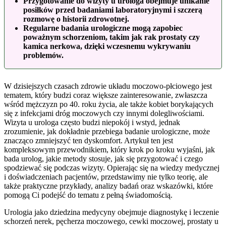
Przygotowanie do wizyty u urologa obejmuje unikanie
posiłków przed badaniami laboratoryjnymi i szczerą
rozmowę o historii zdrowotnej.
Regularne badania urologiczne mogą zapobiec
poważnym schorzeniom, takim jak rak prostaty czy
kamica nerkowa, dzięki wczesnemu wykrywaniu
problemów.
W dzisiejszych czasach zdrowie układu moczowo-płciowego jest
tematem, który budzi coraz większe zainteresowanie, zwłaszcza
wśród mężczyzn po 40. roku życia, ale także kobiet borykających
się z infekcjami dróg moczowych czy innymi dolegliwościami.
Wizyta u urologa często budzi niepokój i wstyd, jednak
zrozumienie, jak dokładnie przebiega badanie urologiczne, może
znacząco zmniejszyć ten dyskomfort. Artykuł ten jest
kompleksowym przewodnikiem, który krok po kroku wyjaśni, jak
bada urolog, jakie metody stosuje, jak się przygotować i czego
spodziewać się podczas wizyty. Opierając się na wiedzy medycznej
i doświadczeniach pacjentów, przedstawimy nie tylko teorię, ale
także praktyczne przykłady, analizy badań oraz wskazówki, które
pomogą Ci podejść do tematu z pełną świadomością.
Urologia jako dziedzina medycyny obejmuje diagnostykę i leczenie
schorzeń nerek, pęcherza moczowego, cewki moczowej, prostaty u