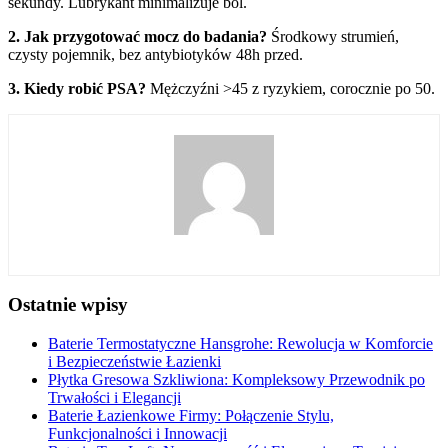
sekundy. Lubrykant minimalizuje ból.
2. Jak przygotować mocz do badania?
Środkowy strumień,
czysty pojemnik, bez antybiotyków 48h przed.
3. Kiedy robić PSA?
Mężczyźni >45 z ryzykiem, corocznie po 50.
Ostatnie wpisy
Baterie Termostatyczne Hansgrohe: Rewolucja w Komforcie
i Bezpieczeństwie Łazienki
Płytka Gresowa Szkliwiona: Kompleksowy Przewodnik po
Trwałości i Elegancji
Baterie Łazienkowe Firmy: Połączenie Stylu,
Funkcjonalności i Innowacji