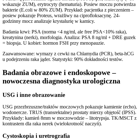
wskazuje ZUM), erytrocyty (hematuria). Posiew moczu potwierdza
bakterie (E.coli w 80% ZUM). Przykład: pacjentka z pieczeniem –
posiew pokazuje Proteus, wrażliwy na ciprofloksacynę. 24-
godzinny mocz analizuje krystalurię w kamicy.
Badania krwi: PSA (norma <4 ng/ml, ale free PSA<10% raka),
kreatynina (nerki), morfologia. Analiza: PSA 8 ng/ml + DRE guzek
= biopsja. U kobiet: hormon FSH przy menopauzie.
Zaawansowane: wymazy z cewki na Chlamydia (PCR), beta-hCG
u podejrzeniu raka jąder. Statystyki: 90% dokładności testów.
Badania obrazowe i endoskopowe –
nowoczesna diagnostyka urologiczna
USG i inne obrazowanie
USG przezbrzuszne/traktów moczowych pokazuje kamienie (echo),
wodonercze. TRUS (transrektalne) prostaty mierzy objętość (IPSS).
Przykłady: kamień 8mm w moczowodzie – litotrypsja. TK/MSCT z
kontrastem dla raka nerek (wielokrotność naczyń).
Cystoskopia i uretrografia