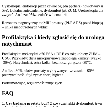
Cystoskopia: endoskop przez cewkę ogląda pęcherz (nowotwory u
5%). Lokalna znieczulenie, dyskomfort jak ZUM. Uretroskopia dla
zwężeń. Analiza: 95% czułość w hematurii.
Rezonans magnetyczny mpMRI prostaty (PI-RADS) przed biopsją
– unika niepotrzebnych wkłuć.
Profilaktyka i kiedy zgłosić się do urologa
natychmiast
Profilaktyka: mężczyźni >50 PSA+ DRE co rok; kobiety ZUM –
USG. Przykłady: dieta niskopurynowa zapobiega kamicy (ryzyko
-30%). Natychmiast: ostra kolka, bezmocz, gorączka>39°C.
Analiza: 80% raków prostaty wykrywanych wczesnie – 95%
przeżywalność. Styl życia: sport, higiena.
Podsumowując, regularność ratuje życie.
FAQ
1. Czy badanie prostaty boli?
Zazwyczaj lekki dyskomfort, trwa