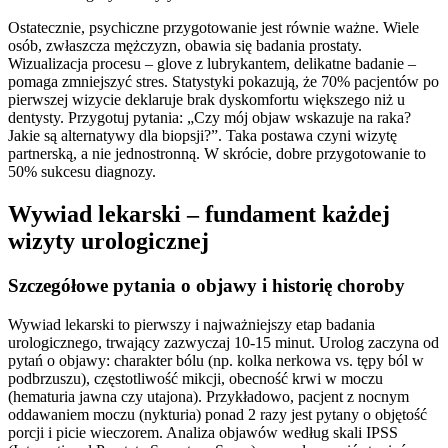
Ostatecznie, psychiczne przygotowanie jest równie ważne. Wiele
osób, zwłaszcza mężczyzn, obawia się badania prostaty.
Wizualizacja procesu – glove z lubrykantem, delikatne badanie –
pomaga zmniejszyć stres. Statystyki pokazują, że 70% pacjentów po
pierwszej wizycie deklaruje brak dyskomfortu większego niż u
dentysty. Przygotuj pytania: „Czy mój objaw wskazuje na raka?
Jakie są alternatywy dla biopsji?”. Taka postawa czyni wizytę
partnerską, a nie jednostronną. W skrócie, dobre przygotowanie to
50% sukcesu diagnozy.
Wywiad lekarski – fundament każdej
wizyty urologicznej
Szczegółowe pytania o objawy i historię choroby
Wywiad lekarski to pierwszy i najważniejszy etap badania
urologicznego, trwający zazwyczaj 10-15 minut. Urolog zaczyna od
pytań o objawy: charakter bólu (np. kolka nerkowa vs. tępy ból w
podbrzuszu), częstotliwość mikcji, obecność krwi w moczu
(hematuria jawna czy utajona). Przykładowo, pacjent z nocnym
oddawaniem moczu (nykturia) ponad 2 razy jest pytany o objętość
porcji i picie wieczorem. Analiza objawów według skali IPSS