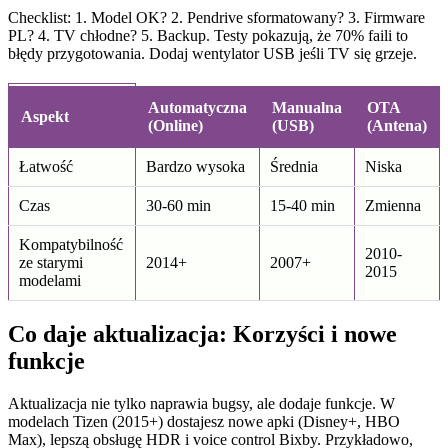
Checklist: 1. Model OK? 2. Pendrive sformatowany? 3. Firmware
PL? 4. TV chłodne? 5. Backup. Testy pokazują, że 70% faili to
błędy przygotowania. Dodaj wentylator USB jeśli TV się grzeje.
Automatyczna
Manualna
OTA
Aspekt
(Online)
(USB)
(Antena)
Łatwość
Bardzo wysoka
Średnia
Niska
Czas
30-60 min
15-40 min
Zmienna
Kompatybilność
2010-
ze starymi
2014+
2007+
2015
modelami
Co daje aktualizacja: Korzyści i nowe
funkcje
Aktualizacja nie tylko naprawia bugsy, ale dodaje funkcje. W
modelach Tizen (2015+) dostajesz nowe apki (Disney+, HBO
Max), lepszą obsługę HDR i voice control Bixby. Przykładowo,