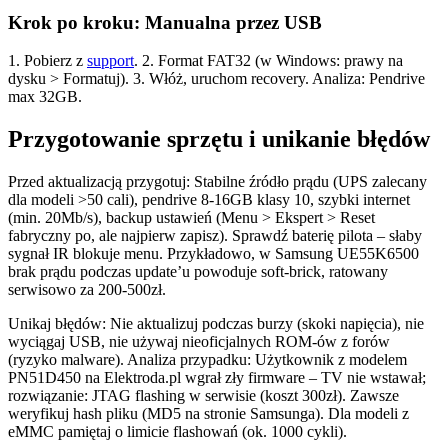
Krok po kroku: Manualna przez USB
1. Pobierz z
support
. 2. Format FAT32 (w Windows: prawy na
dysku > Formatuj). 3. Włóż, uruchom recovery. Analiza: Pendrive
max 32GB.
Przygotowanie sprzętu i unikanie błędów
Przed aktualizacją przygotuj: Stabilne źródło prądu (UPS zalecany
dla modeli >50 cali), pendrive 8-16GB klasy 10, szybki internet
(min. 20Mb/s), backup ustawień (Menu > Ekspert > Reset
fabryczny po, ale najpierw zapisz). Sprawdź baterię pilota – słaby
sygnał IR blokuje menu. Przykładowo, w Samsung UE55K6500
brak prądu podczas update’u powoduje soft-brick, ratowany
serwisowo za 200-500zł.
Unikaj błędów: Nie aktualizuj podczas burzy (skoki napięcia), nie
wyciągaj USB, nie używaj nieoficjalnych ROM-ów z forów
(ryzyko malware). Analiza przypadku: Użytkownik z modelem
PN51D450 na Elektroda.pl wgrał zły firmware – TV nie wstawał;
rozwiązanie: JTAG flashing w serwisie (koszt 300zł). Zawsze
weryfikuj hash pliku (MD5 na stronie Samsunga). Dla modeli z
eMMC pamiętaj o limicie flashowań (ok. 1000 cykli).