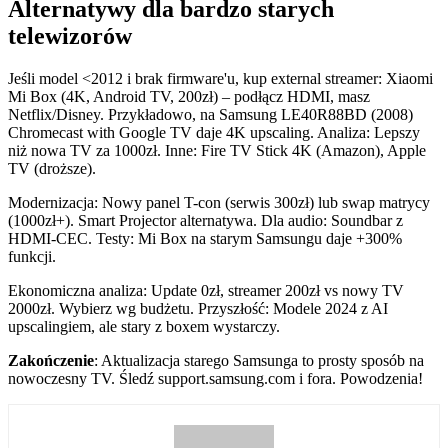
Alternatywy dla bardzo starych
telewizorów
Jeśli model <2012 i brak firmware'u, kup external streamer: Xiaomi
Mi Box (4K, Android TV, 200zł) – podłącz HDMI, masz
Netflix/Disney. Przykładowo, na Samsung LE40R88BD (2008)
Chromecast with Google TV daje 4K upscaling. Analiza: Lepszy
niż nowa TV za 1000zł. Inne: Fire TV Stick 4K (Amazon), Apple
TV (droższe).
Modernizacja: Nowy panel T-con (serwis 300zł) lub swap matrycy
(1000zł+). Smart Projector alternatywa. Dla audio: Soundbar z
HDMI-CEC. Testy: Mi Box na starym Samsungu daje +300%
funkcji.
Ekonomiczna analiza: Update 0zł, streamer 200zł vs nowy TV
2000zł. Wybierz wg budżetu. Przyszłość: Modele 2024 z AI
upscalingiem, ale stary z boxem wystarczy.
Zakończenie
: Aktualizacja starego Samsunga to prosty sposób na
nowoczesny TV. Śledź support.samsung.com i fora. Powodzenia!