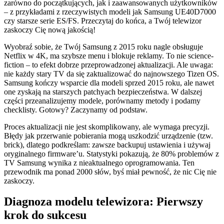
zarówno do początkujących, jak i zaawansowanych użytkowników
– z przykładami z rzeczywistych modeli jak Samsung UE40D7000
czy starsze serie ES/FS. Przeczytaj do końca, a Twój telewizor
zaskoczy Cię nową jakością!
Wyobraź sobie, że Twój Samsung z 2015 roku nagle obsługuje
Netflix w 4K, ma szybsze menu i blokuje reklamy. To nie science-
fiction – to efekt dobrze przeprowadzonej aktualizacji. Ale uwaga:
nie każdy stary TV da się zaktualizować do najnowszego Tizen OS.
Samsung kończy wsparcie dla modeli sprzed 2015 roku, ale nawet
one zyskają na starszych patchyach bezpieczeństwa. W dalszej
części przeanalizujemy modele, porównamy metody i podamy
checklisty. Gotowy? Zaczynamy od podstaw.
Proces aktualizacji nie jest skomplikowany, ale wymaga precyzji.
Błędy jak przerwanie pobierania mogą uszkodzić urządzenie (tzw.
brick), dlatego podkreślam: zawsze backupuj ustawienia i używaj
oryginalnego firmware’u. Statystyki pokazują, że 80% problemów z
TV Samsung wynika z nieaktualnego oprogramowania. Ten
przewodnik ma ponad 2000 słów, byś miał pewność, że nic Cię nie
zaskoczy.
Diagnoza modelu telewizora: Pierwszy
krok do sukcesu