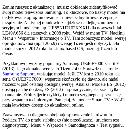
Zanim ruszysz z aktualizacją, musisz dokładnie zidentyfikować
swój model telewizora Samsung. To kluczowe, bo każdy model ma
dedykowane oprogramowanie – uniwersalny firmware zepsuje
urządzenie. Na tylnej obudowie znajdziesz naklejkę z numerem
seryjnym i modelem, np. UE55NU7102KXXH dla nowszych lub
LE40A656 dla starszych z 2008 roku. Wejdź w menu TV: Naciśnij
Menu > Wsparcie > Informacje o TV. Tam zobaczysz model, wersję
oprogramowania (np. 1205.9) i wersję Tizen (jeśli dotyczy). Dla
modeli sprzed 2012 roku to Linux-based OS, później Tizen lub
Orsay.
Przykładowo, weźmy popularny Samsung UE46F7000 z serii F
(2013). Jego aktualna wersja to Tizen 2.4.0. Sprawdź na stronie
Samsung Support
, wpisując model. Jeśli TV jest z 2010 roku jak
seria C (UE37C7000), wsparcie skończyło się dawno, ale nadal
możesz wgrać ostatnią dostępną wersję. Analiza: Modele ES (2012)
dostają patche do dziś, FS (2013) – sporadycznie, starsze – tylko
manualnie. Zrób zdjęcie etykiety i numeru seryjnego – przyda się
przy wsparciu technicznym. Pamiętaj, że modele Smart TV z Wi-Fi
mają łatwiejszy dostęp do aktualizacji online.
Zaawansowana diagnoza obejmuje sprawdzenie hardware’u.
Podłącz TV do prądu stabilnego (nie przedłużacz), uruchom test
diagnostyczny: Menu > Wsparcie > Samodiagnoza > Test sygnału.