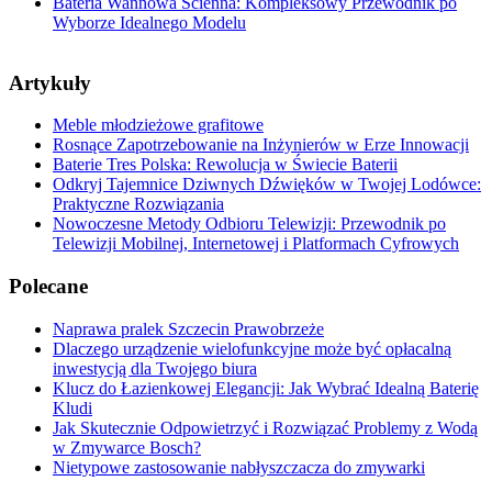
Bateria Wannowa Ścienna: Kompleksowy Przewodnik po
Wyborze Idealnego Modelu
Artykuły
Meble młodzieżowe grafitowe
Rosnące Zapotrzebowanie na Inżynierów w Erze Innowacji
Baterie Tres Polska: Rewolucja w Świecie Baterii
Odkryj Tajemnice Dziwnych Dźwięków w Twojej Lodówce:
Praktyczne Rozwiązania
Nowoczesne Metody Odbioru Telewizji: Przewodnik po
Telewizji Mobilnej, Internetowej i Platformach Cyfrowych
Polecane
Naprawa pralek Szczecin Prawobrzeże
Dlaczego urządzenie wielofunkcyjne może być opłacalną
inwestycją dla Twojego biura
Klucz do Łazienkowej Elegancji: Jak Wybrać Idealną Baterię
Kludi
Jak Skutecznie Odpowietrzyć i Rozwiązać Problemy z Wodą
w Zmywarce Bosch?
Nietypowe zastosowanie nabłyszczacza do zmywarki