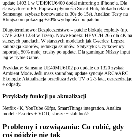
update 1403.1 w UE49KU6400 dodał mirroring z iPhone’a. Dla
starszych serii ES: Poprawa płynności Smart Hub, blokada reklam
Samsunga, szybsze bootowanie (z 30s do 15s). Analiza: Testy na
Rtings.com pokazują +20% wydajności po patchu.
Długoterminowo: Bezpieczeństwo – patche blokują exploity (np.
CVE-2020-1234 w Tizen). Nowe kodeki: HEVC/H.265 dla 4K na
starszych panelach. W starszych modelach jak C-series: Lepsza
kalibracja kolorów, redukcja szumów. Statystyki: Użytkownicy
raportują 50% mniej crashy po update. Dla gamingu: Niższy input
lag w trybie Game.
Przykłady: Samsung UE40MU6102 po update do 1320 zyskał
Ambient Mode. Jeśli masz soundbar, update syncuje ARC/eARC.
Ekologia: Aktualizacja przedłuża życie TV o 2-3 lata, oszczędzając
e-odpady.
Przykłady funkcji po aktualizacji
Netflix 4K, YouTube 60fps, SmartThings integration. Analiza
modeli: F-series + VOD, starsze + stabilność.
Problemy i rozwiązania: Co robić, gdy
coś pójdzie nie tak