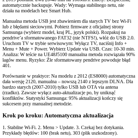
automatycznie backupuje. Wady: Wymaga stabilnego netu, nie
działa na modelach bez Smart Hub.
Manualna metoda USB jest zbawieniem dla starych TV bez Wi-Fi
lub z błędami sieciowymi. Pobierz firmware z oficjalnej strony
Samsunga (wybierz model, kraj PL, język polski). Rozpakuj na
pendrive’a sformatowanego FAT32 (nie NTFS!), włóż do USB 2.0.
Uruchom TV w trybie serwisowym: Wyłącz TV, naciśnij Info +
Menu + Mute + Power. Wybierz Update via USB. Czas: 10-30 min.
Analiza: W teście na UE48J5100 manualna metoda rozwiązała 90%
lagów menu. Ryzyko: Źle sformatowany pendrive powoduje błąd
401.
Porównanie w praktyce: Na modelu z 2012 (ES8000) automatyczna
dała wersję 2120, manualna – nowszą 2140 z lepszym DLNA. Dla
bardzo starych (2007-2010) tylko USB lub OTA via antena
(rzadko). Zawsze wyłącz auto-aktualizacje po, by uniknąć
konfliktów. Statystyki Samsunga: 95% aktualizacji kończy się
sukcesem przy manualnej metodzie.
Krok po kroku: Automatyczna aktualizacja
1. Stabilne Wi-Fi. 2. Menu > Update. 3. Czekaj bez dotykania.
Przykłady błędów: 100 (brak netu), 303 (plik uszkodzony).