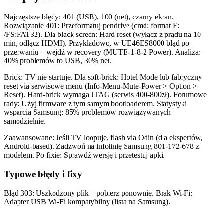
Najczęstsze błędy: 401 (USB), 100 (net), czarny ekran.
Rozwiązanie 401: Przeformatuj pendrive (cmd: format F:
/FS:FAT32). Dla black screen: Hard reset (wyłącz z prądu na 10
min, odłącz HDMI). Przykładowo, w UE46ES8000 błąd po
przerwaniu – wejdź w recovery (MUTE-1-8-2 Power). Analiza:
40% problemów to USB, 30% net.
Brick: TV nie startuje. Dla soft-brick: Hotel Mode lub fabryczny
reset via serwisowe menu (Info-Menu-Mute-Power > Option >
Reset). Hard-brick wymaga JTAG (serwis 400-800zł). Forumowe
rady: Użyj firmware z tym samym bootloaderem. Statystyki
wsparcia Samsung: 85% problemów rozwiązywanych
samodzielnie.
Zaawansowane: Jeśli TV loopuje, flash via Odin (dla ekspertów,
Android-based). Zadzwoń na infolinię Samsung 801-172-678 z
modelem. Po fixie: Sprawdź wersję i przetestuj apki.
Typowe błędy i fixy
Błąd 303: Uszkodzony plik – pobierz ponownie. Brak Wi-Fi:
Adapter USB Wi-Fi kompatybilny (lista na Samsung).