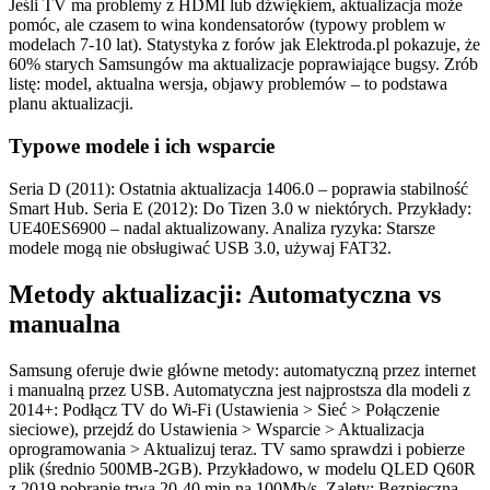
Jeśli TV ma problemy z HDMI lub dźwiękiem, aktualizacja może
pomóc, ale czasem to wina kondensatorów (typowy problem w
modelach 7-10 lat). Statystyka z forów jak Elektroda.pl pokazuje, że
60% starych Samsungów ma aktualizacje poprawiające bugsy. Zrób
listę: model, aktualna wersja, objawy problemów – to podstawa
planu aktualizacji.
Typowe modele i ich wsparcie
Seria D (2011): Ostatnia aktualizacja 1406.0 – poprawia stabilność
Smart Hub. Seria E (2012): Do Tizen 3.0 w niektórych. Przykłady:
UE40ES6900 – nadal aktualizowany. Analiza ryzyka: Starsze
modele mogą nie obsługiwać USB 3.0, używaj FAT32.
Metody aktualizacji: Automatyczna vs
manualna
Samsung oferuje dwie główne metody: automatyczną przez internet
i manualną przez USB. Automatyczna jest najprostsza dla modeli z
2014+: Podłącz TV do Wi-Fi (Ustawienia > Sieć > Połączenie
sieciowe), przejdź do Ustawienia > Wsparcie > Aktualizacja
oprogramowania > Aktualizuj teraz. TV samo sprawdzi i pobierze
plik (średnio 500MB-2GB). Przykładowo, w modelu QLED Q60R
z 2019 pobranie trwa 20-40 min na 100Mb/s. Zalety: Bezpieczna,