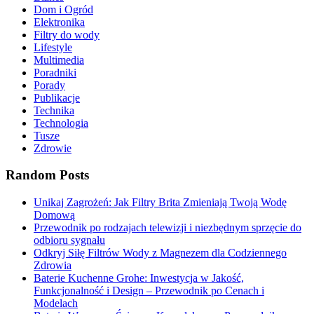
Dom i Ogród
Elektronika
Filtry do wody
Lifestyle
Multimedia
Poradniki
Porady
Publikacje
Technika
Technologia
Tusze
Zdrowie
Random Posts
Unikaj Zagrożeń: Jak Filtry Brita Zmieniają Twoją Wodę
Domową
Przewodnik po rodzajach telewizji i niezbędnym sprzęcie do
odbioru sygnału
Odkryj Siłę Filtrów Wody z Magnezem dla Codziennego
Zdrowia
Baterie Kuchenne Grohe: Inwestycja w Jakość,
Funkcjonalność i Design – Przewodnik po Cenach i
Modelach