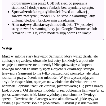
oprogramowania przez USB lub sieć, co poprawia
stabilność i dodaje nowe funkcje bez wymiany sprzętu.
Sprawdzenie kompatybilności
: Przed aktualizacją
zawsze zweryfikuj model TV na stronie Samsunga, aby
uniknąć błędów i brickowania urządzenia.
Alternatywy dla starszych modeli
: Jeśli TV jest zbyt
stary, rozważ streaming boxy jak Google Chromecast lub
Amazon Fire TV, które modernizują obraz i aplikacje.
Wstęp
Masz w salonie stary telewizor Samsung, który wciąż działa, ale
aplikacje się zacięły, obraz nie jest ostry jak kiedyś, a pilot nie
reaguje na nowoczesne komendy? Nie spiesz się z zakupem
nowego modelu za kilka tysięcy złotych! Aktualizacja starego
telewizora Samsung to nie tylko oszczędność pieniędzy, ale także
szansa na przywrócenie mu młodości. W tym wyczerpującym
artykule eksperckim, opartym na wieloletnim doświadczeniu w
naprawie i optymalizacji elektroniki, przeprowadzę Cię przez każdy
krok procesu. Od diagnozy modelu, przez pobieranie firmware’u, aż
po zaawansowane triki, które wydobędą maksimum z Twojego
sprzętu. Dowiesz się, dlaczego warto aktualizować, jakie ryzyka
czyhają i jak radzić sobie z problemami. Artykuł jest skierowany