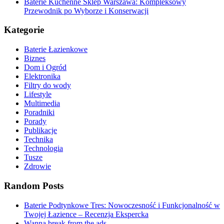
Baterie Kuchenne Sklep Warszawa: Kompleksowy
Przewodnik po Wyborze i Konserwacji
Kategorie
Baterie Łazienkowe
Biznes
Dom i Ogród
Elektronika
Filtry do wody
Lifestyle
Multimedia
Poradniki
Porady
Publikacje
Technika
Technologia
Tusze
Zdrowie
Random Posts
Baterie Podtynkowe Tres: Nowoczesność i Funkcjonalność w
Twojej Łazience – Recenzja Ekspercka
Wanna break from the ads