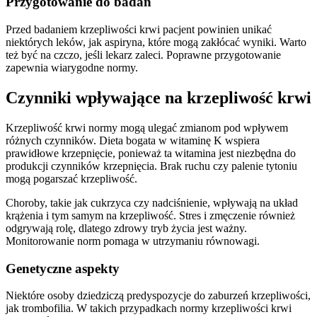
Przygotowanie do badań
Przed badaniem krzepliwości krwi pacjent powinien unikać
niektórych leków, jak aspiryna, które mogą zakłócać wyniki. Warto
też być na czczo, jeśli lekarz zaleci. Poprawne przygotowanie
zapewnia wiarygodne normy.
Czynniki wpływające na krzepliwość krwi
Krzepliwość krwi normy mogą ulegać zmianom pod wpływem
różnych czynników. Dieta bogata w witaminę K wspiera
prawidłowe krzepnięcie, ponieważ ta witamina jest niezbędna do
produkcji czynników krzepnięcia. Brak ruchu czy palenie tytoniu
mogą pogarszać krzepliwość.
Choroby, takie jak cukrzyca czy nadciśnienie, wpływają na układ
krążenia i tym samym na krzepliwość. Stres i zmęczenie również
odgrywają rolę, dlatego zdrowy tryb życia jest ważny.
Monitorowanie norm pomaga w utrzymaniu równowagi.
Genetyczne aspekty
Niektóre osoby dziedziczą predyspozycje do zaburzeń krzepliwości,
jak trombofilia. W takich przypadkach normy krzepliwości krwi