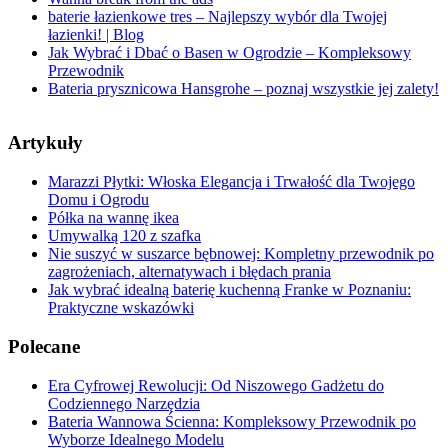
baterie łazienkowe tres – Najlepszy wybór dla Twojej
łazienki! | Blog
Jak Wybrać i Dbać o Basen w Ogrodzie – Kompleksowy
Przewodnik
Bateria prysznicowa Hansgrohe – poznaj wszystkie jej zalety!
Artykuły
Marazzi Płytki: Włoska Elegancja i Trwałość dla Twojego
Domu i Ogrodu
Półka na wannę ikea
Umywalką 120 z szafka
Nie suszyć w suszarce bębnowej: Kompletny przewodnik po
zagrożeniach, alternatywach i błędach prania
Jak wybrać idealną baterię kuchenną Franke w Poznaniu:
Praktyczne wskazówki
Polecane
Era Cyfrowej Rewolucji: Od Niszowego Gadżetu do
Codziennego Narzędzia
Bateria Wannowa Ścienna: Kompleksowy Przewodnik po
Wyborze Idealnego Modelu