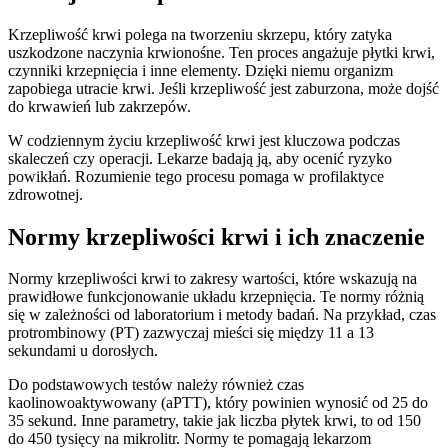
Krzepliwość krwi polega na tworzeniu skrzepu, który zatyka
uszkodzone naczynia krwionośne. Ten proces angażuje płytki krwi,
czynniki krzepnięcia i inne elementy. Dzięki niemu organizm
zapobiega utracie krwi. Jeśli krzepliwość jest zaburzona, może dojść
do krwawień lub zakrzepów.
W codziennym życiu krzepliwość krwi jest kluczowa podczas
skaleczeń czy operacji. Lekarze badają ją, aby ocenić ryzyko
powikłań. Rozumienie tego procesu pomaga w profilaktyce
zdrowotnej.
Normy krzepliwości krwi i ich znaczenie
Normy krzepliwości krwi to zakresy wartości, które wskazują na
prawidłowe funkcjonowanie układu krzepnięcia. Te normy różnią
się w zależności od laboratorium i metody badań. Na przykład, czas
protrombinowy (PT) zazwyczaj mieści się między 11 a 13
sekundami u dorosłych.
Do podstawowych testów należy również czas
kaolinowoaktywowany (aPTT), który powinien wynosić od 25 do
35 sekund. Inne parametry, takie jak liczba płytek krwi, to od 150
do 450 tysięcy na mikrolitr. Normy te pomagają lekarzom