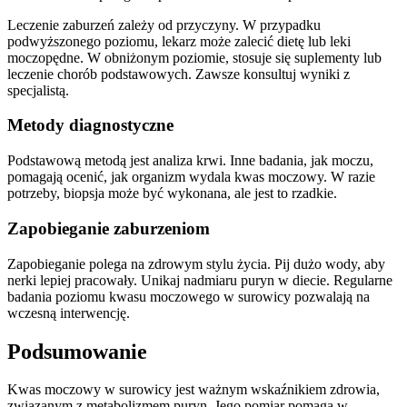
Leczenie zaburzeń zależy od przyczyny. W przypadku
podwyższonego poziomu, lekarz może zalecić dietę lub leki
moczopędne. W obniżonym poziomie, stosuje się suplementy lub
leczenie chorób podstawowych. Zawsze konsultuj wyniki z
specjalistą.
Metody diagnostyczne
Podstawową metodą jest analiza krwi. Inne badania, jak moczu,
pomagają ocenić, jak organizm wydala kwas moczowy. W razie
potrzeby, biopsja może być wykonana, ale jest to rzadkie.
Zapobieganie zaburzeniom
Zapobieganie polega na zdrowym stylu życia. Pij dużo wody, aby
nerki lepiej pracowały. Unikaj nadmiaru puryn w diecie. Regularne
badania poziomu kwasu moczowego w surowicy pozwalają na
wczesną interwencję.
Podsumowanie
Kwas moczowy w surowicy jest ważnym wskaźnikiem zdrowia,
związanym z metabolizmem puryn. Jego pomiar pomaga w