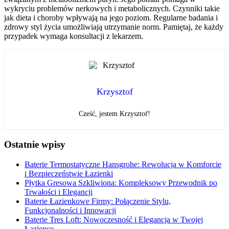
wykryciu problemów nerkowych i metabolicznych. Czynniki takie
jak dieta i choroby wpływają na jego poziom. Regularne badania i
zdrowy styl życia umożliwiają utrzymanie norm. Pamiętaj, że każdy
przypadek wymaga konsultacji z lekarzem.
Krzysztof
Cześć, jestem Krzysztof!
Ostatnie wpisy
Baterie Termostatyczne Hansgrohe: Rewolucja w Komforcie
i Bezpieczeństwie Łazienki
Płytka Gresowa Szkliwiona: Kompleksowy Przewodnik po
Trwałości i Elegancji
Baterie Łazienkowe Firmy: Połączenie Stylu,
Funkcjonalności i Innowacji
Baterie Tres Loft: Nowoczesność i Elegancja w Twojej
Łazience