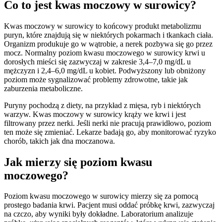
Co to jest kwas moczowy w surowicy?
Kwas moczowy w surowicy to końcowy produkt metabolizmu
puryn, które znajdują się w niektórych pokarmach i tkankach ciała.
Organizm produkuje go w wątrobie, a nerek pozbywa się go przez
mocz. Normalny poziom kwasu moczowego w surowicy krwi u
dorosłych mieści się zazwyczaj w zakresie 3,4–7,0 mg/dL u
mężczyzn i 2,4–6,0 mg/dL u kobiet. Podwyższony lub obniżony
poziom może sygnalizować problemy zdrowotne, takie jak
zaburzenia metaboliczne.
Puryny pochodzą z diety, na przykład z mięsa, ryb i niektórych
warzyw. Kwas moczowy w surowicy krąży we krwi i jest
filtrowany przez nerki. Jeśli nerki nie pracują prawidłowo, poziom
ten może się zmieniać. Lekarze badają go, aby monitorować ryzyko
chorób, takich jak dna moczanowa.
Jak mierzy się poziom kwasu
moczowego?
Poziom kwasu moczowego w surowicy mierzy się za pomocą
prostego badania krwi. Pacjent musi oddać próbkę krwi, zazwyczaj
na czczo, aby wyniki były dokładne. Laboratorium analizuje