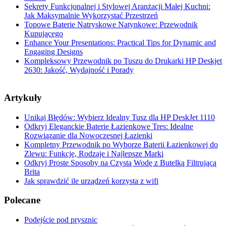
Sekrety Funkcjonalnej i Stylowej Aranżacji Małej Kuchni:
Jak Maksymalnie Wykorzystać Przestrzeń
Topowe Baterie Natryskowe Natynkowe: Przewodnik
Kupującego
Enhance Your Presentations: Practical Tips for Dynamic and
Engaging Designs
Kompleksowy Przewodnik po Tuszu do Drukarki HP Deskjet
2630: Jakość, Wydajność i Porady
Artykuły
Unikaj Błędów: Wybierz Idealny Tusz dla HP DeskJet 1110
Odkryj Eleganckie Baterie Łazienkowe Tres: Idealne
Rozwiązanie dla Nowoczesnej Łazienki
Kompletny Przewodnik po Wyborze Baterii Łazienkowej do
Zlewu: Funkcje, Rodzaje i Najlepsze Marki
Odkryj Proste Sposoby na Czystą Wodę z Butelką Filtrującą
Brita
Jak sprawdzić ile urządzeń korzysta z wifi
Polecane
Podejście pod prysznic