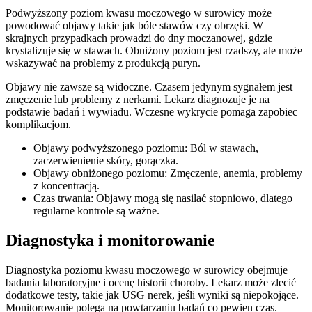
Podwyższony poziom kwasu moczowego w surowicy może
powodować objawy takie jak bóle stawów czy obrzęki. W
skrajnych przypadkach prowadzi do dny moczanowej, gdzie
krystalizuje się w stawach. Obniżony poziom jest rzadszy, ale może
wskazywać na problemy z produkcją puryn.
Objawy nie zawsze są widoczne. Czasem jedynym sygnałem jest
zmęczenie lub problemy z nerkami. Lekarz diagnozuje je na
podstawie badań i wywiadu. Wczesne wykrycie pomaga zapobiec
komplikacjom.
Objawy podwyższonego poziomu: Ból w stawach,
zaczerwienienie skóry, gorączka.
Objawy obniżonego poziomu: Zmęczenie, anemia, problemy
z koncentracją.
Czas trwania: Objawy mogą się nasilać stopniowo, dlatego
regularne kontrole są ważne.
Diagnostyka i monitorowanie
Diagnostyka poziomu kwasu moczowego w surowicy obejmuje
badania laboratoryjne i ocenę historii choroby. Lekarz może zlecić
dodatkowe testy, takie jak USG nerek, jeśli wyniki są niepokojące.
Monitorowanie polega na powtarzaniu badań co pewien czas.