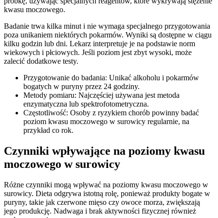
próbkę, używając specjalnych reagentów, które wykrywają stężenie
kwasu moczowego.
Badanie trwa kilka minut i nie wymaga specjalnego przygotowania
poza unikaniem niektórych pokarmów. Wyniki są dostępne w ciągu
kilku godzin lub dni. Lekarz interpretuje je na podstawie norm
wiekowych i płciowych. Jeśli poziom jest zbyt wysoki, może
zalecić dodatkowe testy.
Przygotowanie do badania: Unikać alkoholu i pokarmów
bogatych w puryny przez 24 godziny.
Metody pomiaru: Najczęściej używana jest metoda
enzymatyczna lub spektrofotometryczna.
Częstotliwość: Osoby z ryzykiem chorób powinny badać
poziom kwasu moczowego w surowicy regularnie, na
przykład co rok.
Czynniki wpływające na poziomy kwasu
moczowego w surowicy
Różne czynniki mogą wpływać na poziomy kwasu moczowego w
surowicy. Dieta odgrywa istotną rolę, ponieważ produkty bogate w
puryny, takie jak czerwone mięso czy owoce morza, zwiększają
jego produkcję. Nadwaga i brak aktywności fizycznej również