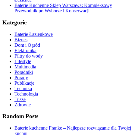
Baterie Kuchenne Sklep Warszawa: Kompleksowy
Przewodnik po Wyborze i Konserwacji
Kategorie
Baterie Łazienkowe
Biznes
Dom i Ogród
Elektronika
Filtry do wody
Lifestyle
Multimedia
Poradniki
Porady
Publikacje
Technika
Technologia
Tusze
Zdrowie
Random Posts
Baterie kuchenne Franke – Najlepsze rozwiązanie dla Twojej
kuchni