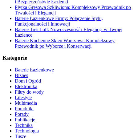
i Bezpieczeństwie Łazienki
Płytka Gresowa Szkliwiona: Kompleksowy Przewodnik po
Trwałości i Elegancji
Baterie Łazienkowe Firmy: Połączenie Stylu,
Funkcjonalności i Innowacji
Baterie Tres Loft: Nowoczesność i Elegancja w Twojej
Łazience
Baterie Kuchenne Sklep Warszawa: Kompleksowy
Przewodnik po Wyborze i Konserwacji
Kategorie
Baterie Łazienkowe
Biznes
Dom i Ogród
Elektronika
Filtry do wody
Lifestyle
Multimedia
Poradniki
Porady
Publikacje
Technika
Technologia
Tusze