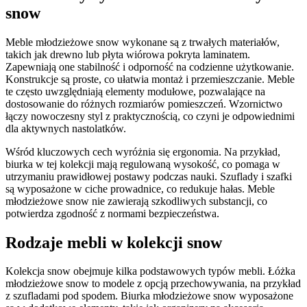
snow
Meble młodzieżowe snow wykonane są z trwałych materiałów,
takich jak drewno lub płyta wiórowa pokryta laminatem.
Zapewniają one stabilność i odporność na codzienne użytkowanie.
Konstrukcje są proste, co ułatwia montaż i przemieszczanie. Meble
te często uwzględniają elementy modułowe, pozwalające na
dostosowanie do różnych rozmiarów pomieszczeń. Wzornictwo
łączy nowoczesny styl z praktycznością, co czyni je odpowiednimi
dla aktywnych nastolatków.
Wśród kluczowych cech wyróżnia się ergonomia. Na przykład,
biurka w tej kolekcji mają regulowaną wysokość, co pomaga w
utrzymaniu prawidłowej postawy podczas nauki. Szuflady i szafki
są wyposażone w ciche prowadnice, co redukuje hałas. Meble
młodzieżowe snow nie zawierają szkodliwych substancji, co
potwierdza zgodność z normami bezpieczeństwa.
Rodzaje mebli w kolekcji snow
Kolekcja snow obejmuje kilka podstawowych typów mebli. Łóżka
młodzieżowe snow to modele z opcją przechowywania, na przykład
z szufladami pod spodem. Biurka młodzieżowe snow wyposażone