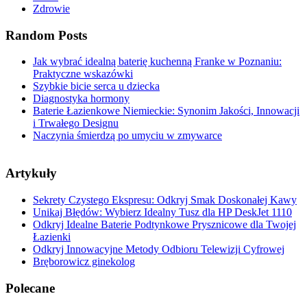
Zdrowie
Random Posts
Jak wybrać idealną baterię kuchenną Franke w Poznaniu:
Praktyczne wskazówki
Szybkie bicie serca u dziecka
Diagnostyka hormony
Baterie Łazienkowe Niemieckie: Synonim Jakości, Innowacji
i Trwałego Designu
Naczynia śmierdzą po umyciu w zmywarce
Artykuły
Sekrety Czystego Ekspresu: Odkryj Smak Doskonałej Kawy
Unikaj Błędów: Wybierz Idealny Tusz dla HP DeskJet 1110
Odkryj Idealne Baterie Podtynkowe Prysznicowe dla Twojej
Łazienki
Odkryj Innowacyjne Metody Odbioru Telewizji Cyfrowej
Bręborowicz ginekolog
Polecane