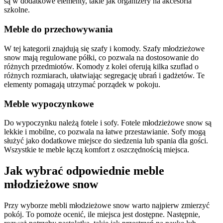
są w dodatkowe elementy, takie jak organizery na akcesoria
szkolne.
Meble do przechowywania
W tej kategorii znajdują się szafy i komody. Szafy młodzieżowe
snow mają regulowane półki, co pozwala na dostosowanie do
różnych przedmiotów. Komody z kolei oferują kilka szuflad o
różnych rozmiarach, ułatwiając segregację ubrań i gadżetów. Te
elementy pomagają utrzymać porządek w pokoju.
Meble wypoczynkowe
Do wypoczynku należą fotele i sofy. Fotele młodzieżowe snow są
lekkie i mobilne, co pozwala na łatwe przestawianie. Sofy mogą
służyć jako dodatkowe miejsce do siedzenia lub spania dla gości.
Wszystkie te meble łączą komfort z oszczędnością miejsca.
Jak wybrać odpowiednie meble
młodzieżowe snow
Przy wyborze mebli młodzieżowe snow warto najpierw zmierzyć
pokój. To pomoże ocenić, ile miejsca jest dostępne. Następnie,