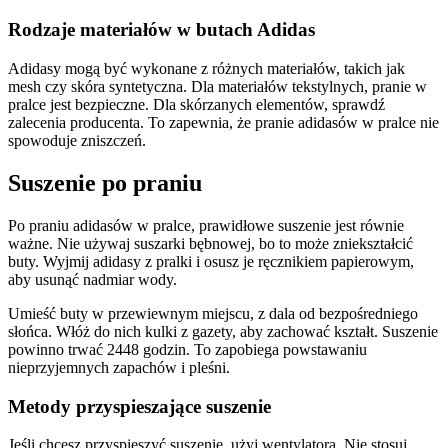
Rodzaje materiałów w butach Adidas
Adidasy mogą być wykonane z różnych materiałów, takich jak
mesh czy skóra syntetyczna. Dla materiałów tekstylnych, pranie w
pralce jest bezpieczne. Dla skórzanych elementów, sprawdź
zalecenia producenta. To zapewnia, że pranie adidasów w pralce nie
spowoduje zniszczeń.
Suszenie po praniu
Po praniu adidasów w pralce, prawidłowe suszenie jest równie
ważne. Nie używaj suszarki bębnowej, bo to może zniekształcić
buty. Wyjmij adidasy z pralki i osusz je ręcznikiem papierowym,
aby usunąć nadmiar wody.
Umieść buty w przewiewnym miejscu, z dala od bezpośredniego
słońca. Włóż do nich kulki z gazety, aby zachować kształt. Suszenie
powinno trwać 2448 godzin. To zapobiega powstawaniu
nieprzyjemnych zapachów i pleśni.
Metody przyspieszające suszenie
Jeśli chcesz przyspieszyć suszenie, użyj wentylatora. Nie stosuj