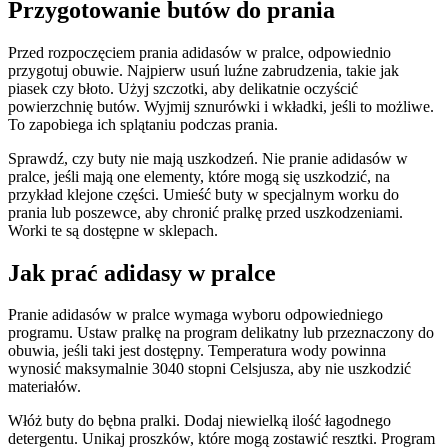
Przygotowanie butów do prania
Przed rozpoczęciem prania adidasów w pralce, odpowiednio
przygotuj obuwie. Najpierw usuń luźne zabrudzenia, takie jak
piasek czy błoto. Użyj szczotki, aby delikatnie oczyścić
powierzchnię butów. Wyjmij sznurówki i wkładki, jeśli to możliwe.
To zapobiega ich splątaniu podczas prania.
Sprawdź, czy buty nie mają uszkodzeń. Nie pranie adidasów w
pralce, jeśli mają one elementy, które mogą się uszkodzić, na
przykład klejone części. Umieść buty w specjalnym worku do
prania lub poszewce, aby chronić pralkę przed uszkodzeniami.
Worki te są dostępne w sklepach.
Jak prać adidasy w pralce
Pranie adidasów w pralce wymaga wyboru odpowiedniego
programu. Ustaw pralkę na program delikatny lub przeznaczony do
obuwia, jeśli taki jest dostępny. Temperatura wody powinna
wynosić maksymalnie 3040 stopni Celsjusza, aby nie uszkodzić
materiałów.
Włóż buty do bębna pralki. Dodaj niewielką ilość łagodnego
detergentu. Unikaj proszków, które mogą zostawić resztki. Program