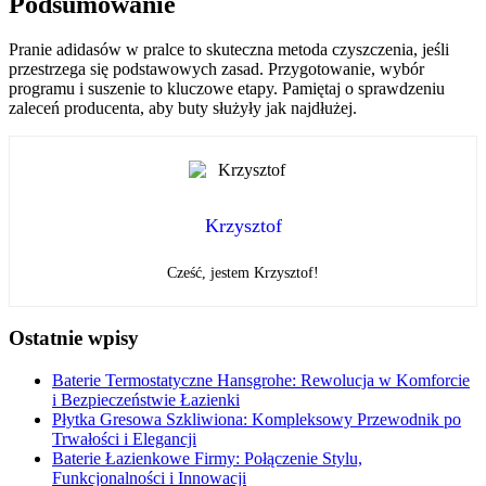
Podsumowanie
Pranie adidasów w pralce to skuteczna metoda czyszczenia, jeśli
przestrzega się podstawowych zasad. Przygotowanie, wybór
programu i suszenie to kluczowe etapy. Pamiętaj o sprawdzeniu
zaleceń producenta, aby buty służyły jak najdłużej.
Krzysztof
Cześć, jestem Krzysztof!
Ostatnie wpisy
Baterie Termostatyczne Hansgrohe: Rewolucja w Komforcie
i Bezpieczeństwie Łazienki
Płytka Gresowa Szkliwiona: Kompleksowy Przewodnik po
Trwałości i Elegancji
Baterie Łazienkowe Firmy: Połączenie Stylu,
Funkcjonalności i Innowacji