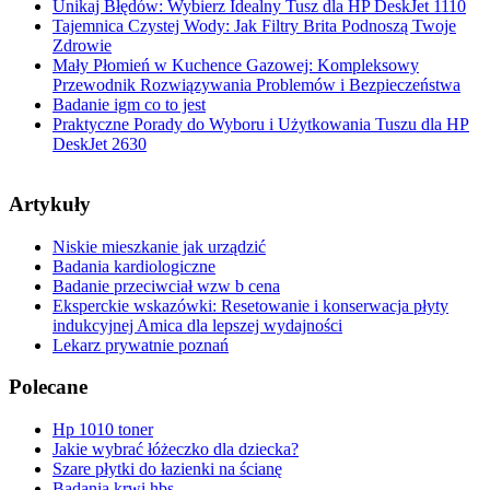
Unikaj Błędów: Wybierz Idealny Tusz dla HP DeskJet 1110
Tajemnica Czystej Wody: Jak Filtry Brita Podnoszą Twoje
Zdrowie
Mały Płomień w Kuchence Gazowej: Kompleksowy
Przewodnik Rozwiązywania Problemów i Bezpieczeństwa
Badanie igm co to jest
Praktyczne Porady do Wyboru i Użytkowania Tuszu dla HP
DeskJet 2630
Artykuły
Niskie mieszkanie jak urządzić
Badania kardiologiczne
Badanie przeciwciał wzw b cena
Eksperckie wskazówki: Resetowanie i konserwacja płyty
indukcyjnej Amica dla lepszej wydajności
Lekarz prywatnie poznań
Polecane
Hp 1010 toner
Jakie wybrać łóżeczko dla dziecka?
Szare płytki do łazienki na ścianę
Badania krwi hbs