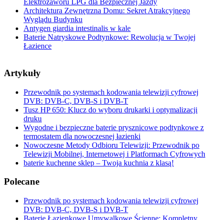
Elektrozaworu LPG dla Bezpiecznej Jazdy
Architektura Zewnętrzna Domu: Sekret Atrakcyjnego
Wyglądu Budynku
Antygen giardia intestinalis w kale
Baterie Natryskowe Podtynkowe: Rewolucja w Twojej
Łazience
Artykuły
Przewodnik po systemach kodowania telewizji cyfrowej
DVB: DVB-C, DVB-S i DVB-T
Tusz HP 650: Klucz do wyboru drukarki i optymalizacji
druku
Wygodne i bezpieczne baterie prysznicowe podtynkowe z
termostatem dla nowoczesnej łazienki
Nowoczesne Metody Odbioru Telewizji: Przewodnik po
Telewizji Mobilnej, Internetowej i Platformach Cyfrowych
baterie kuchenne sklep – Twoja kuchnia z klasą!
Polecane
Przewodnik po systemach kodowania telewizji cyfrowej
DVB: DVB-C, DVB-S i DVB-T
Baterie Łazienkowe Umywalkowe Ścienne: Kompletny