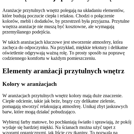
Aranżacje przytulnych wnętrz polegają na układaniu elementów,
które budują poczucie ciepła i relaksu. Chodzi o połączenie
kolorów, mebli i dodatków, by przestrzeń była przyjazna. Przytulne
wnętrza aranżacje nie muszą być kosztowne, ale wymagają
przemyślanego podejścia.
W takich aranżacjach kluczowe jest stworzenie atmosfery, która
zachęca do odpoczynku. Na przykład, miękkie tekstury i delikatne
oświetlenie odgrywają ważną rolę. To prosty sposób na poprawę
codziennego komfortu w każdym pomieszczeniu.
Elementy aranżacji przytulnych wnętrz
Kolory w aranżacjach
W aranżacjach przytulnych wnętrz kolory mają duże znaczenie.
Ciepłe odcienie, takie jak beże, brązy czy delikatne zielenie,
pomagają stworzyć relaksującą atmosferę. Unikaj zbyt jaskrawych
barw, które mogą działać pobudzająco.
Wybieraj farby matowe, bo pochłaniają światło i sprawiają, że pokój
wydaje się bardziej miękki. Na ścianach można użyć tapet z
wzorami organicznymi, jak liście czy tkaniny. To pozwala na