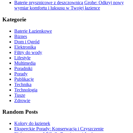
Baterie prysznicowe z deszczownicą Grohe: Odkryj nowy
wymiar komfortu i luksusu w Twojej łazience
Kategorie
Baterie Łazienkowe
Biznes
Dom i Ogród
Elektronika
Filtry do wody
Lifestyle
Multimedia
Poradniki
Porady
Publikacje
Technika
Technologia
Tusze
Zdrowie
Random Posts
Kolory do łazienek
Eksperckie Porady: Konserwacja i Czyszczenie