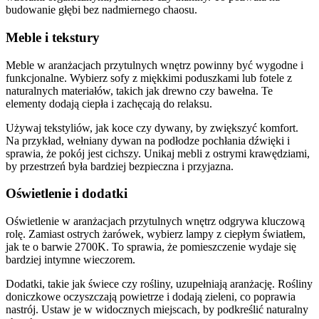
budowanie głębi bez nadmiernego chaosu.
Meble i tekstury
Meble w aranżacjach przytulnych wnętrz powinny być wygodne i
funkcjonalne. Wybierz sofy z miękkimi poduszkami lub fotele z
naturalnych materiałów, takich jak drewno czy bawełna. Te
elementy dodają ciepła i zachęcają do relaksu.
Używaj tekstyliów, jak koce czy dywany, by zwiększyć komfort.
Na przykład, wełniany dywan na podłodze pochłania dźwięki i
sprawia, że pokój jest cichszy. Unikaj mebli z ostrymi krawędziami,
by przestrzeń była bardziej bezpieczna i przyjazna.
Oświetlenie i dodatki
Oświetlenie w aranżacjach przytulnych wnętrz odgrywa kluczową
rolę. Zamiast ostrych żarówek, wybierz lampy z ciepłym światłem,
jak te o barwie 2700K. To sprawia, że pomieszczenie wydaje się
bardziej intymne wieczorem.
Dodatki, takie jak świece czy rośliny, uzupełniają aranżację. Rośliny
doniczkowe oczyszczają powietrze i dodają zieleni, co poprawia
nastrój. Ustaw je w widocznych miejscach, by podkreślić naturalny