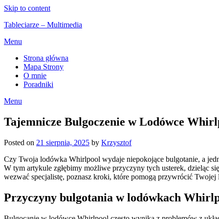
Skip to content
Tableciarze – Multimedia
Menu
Strona główna
Mapa Strony
O mnie
Poradniki
Menu
Tajemnicze Bulgoczenie w Lodówce Whirl
Posted on
21 sierpnia, 2025
by
Krzysztof
Czy Twoja lodówka Whirlpool wydaje niepokojące bulgotanie, a jedno
W tym artykule zgłębimy możliwe przyczyny tych usterek, dzieląc s
wezwać specjalistę, poznasz kroki, które pomogą przywrócić Twojej
Przyczyny bulgotania w lodówkach Whirl
Bulgocanie w lodówce Whirlpool często wynika z problemów z ukł