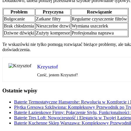
Dodatkowo, tabela poniżej przedstawia szybkie porównanie typowych
Problem
Przyczyna
Rozwiązanie
Bulgocanie
Zatkane filtry
Regularne czyszczenie filtrów
Brak chłodzenia
Nieszczelne drzwi
Wymiana uszczelek
Dziwne dźwięki
Zużyty kompresor
Profesjonalna naprawa
Te wskazówki nie tylko pomogą rozwiązać bieżące problemy, ale takż
doświadczenia.
Krzysztof
Cześć, jestem Krzysztof!
Ostatnie wpisy
Baterie Termostatyczne Hansgrohe: Rewolucja w Komforcie i 
Płytka Gresowa Szkliwiona: Kompleksowy Przewodnik po Trwa
Baterie Łazienkowe Firmy: Połączenie Stylu, Funkcjonalności 
Baterie Tres Loft: Nowoczesność i Elegancja w Twojej Łazien
Baterie Kuchenne Sklep Warszawa: Kompleksowy Przewodnik