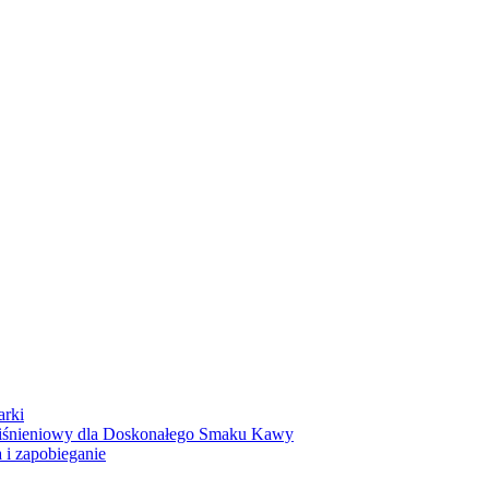
arki
Ciśnieniowy dla Doskonałego Smaku Kawy
 i zapobieganie