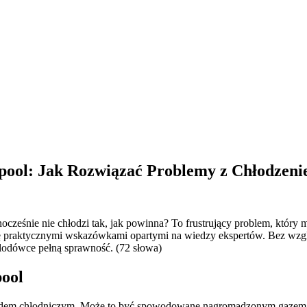
pool: Jak Rozwiązać Problemy z Chłodzen
cześnie nie chłodzi tak, jak powinna? To frustrujący problem, który
ię praktycznymi wskazówkami opartymi na wiedzy ekspertów. Bez wzgl
 lodówce pełną sprawność. (72 słowa)
pool
adem chłodniczym. Może to być spowodowane nagromadzonym gazem w 