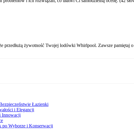
 problemów i ich rozwiązań, co ułatwi Ci samodzielną ocenę. (42 sło
e przedłużą żywotność Twojej lodówki Whirlpool. Zawsze pamiętaj o b
Bezpieczeństwie Łazienki
łości i Elegancji
i Innowacji
ce
 po Wyborze i Konserwacji