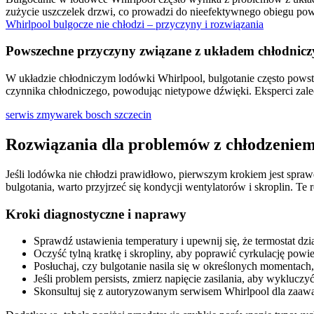
zużycie uszczelek drzwi, co prowadzi do nieefektywnego obiegu powi
Whirlpool bulgocze nie chłodzi – przyczyny i rozwiązania
Powszechne przyczyny związane z układem chłodnic
W układzie chłodniczym lodówki Whirlpool, bulgotanie często powst
czynnika chłodniczego, powodując nietypowe dźwięki. Eksperci zale
serwis zmywarek bosch szczecin
Rozwiązania dla problemów z chłodzenie
Jeśli lodówka nie chłodzi prawidłowo, pierwszym krokiem jest spraw
bulgotania, warto przyjrzeć się kondycji wentylatorów i skroplin. Te
Kroki diagnostyczne i naprawy
Sprawdź ustawienia temperatury i upewnij się, że termostat dzi
Oczyść tylną kratkę i skropliny, aby poprawić cyrkulację powie
Posłuchaj, czy bulgotanie nasila się w określonych momenta
Jeśli problem persists, zmierz napięcie zasilania, aby wykluczy
Skonsultuj się z autoryzowanym serwisem Whirlpool dla zaa