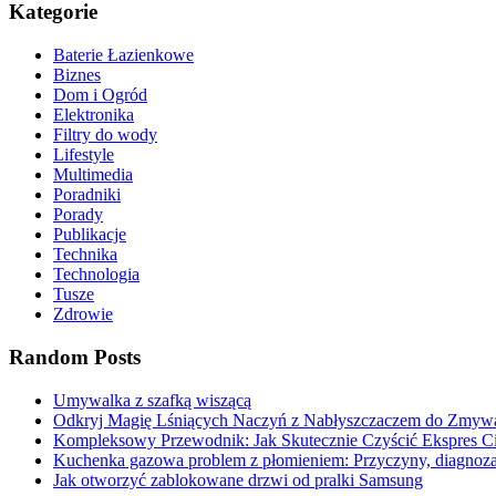
Kategorie
Baterie Łazienkowe
Biznes
Dom i Ogród
Elektronika
Filtry do wody
Lifestyle
Multimedia
Poradniki
Porady
Publikacje
Technika
Technologia
Tusze
Zdrowie
Random Posts
Umywalka z szafką wiszącą
Odkryj Magię Lśniących Naczyń z Nabłyszczaczem do Zmyw
Kompleksowy Przewodnik: Jak Skutecznie Czyścić Ekspres 
Kuchenka gazowa problem z płomieniem: Przyczyny, diagnoza
Jak otworzyć zablokowane drzwi od pralki Samsung