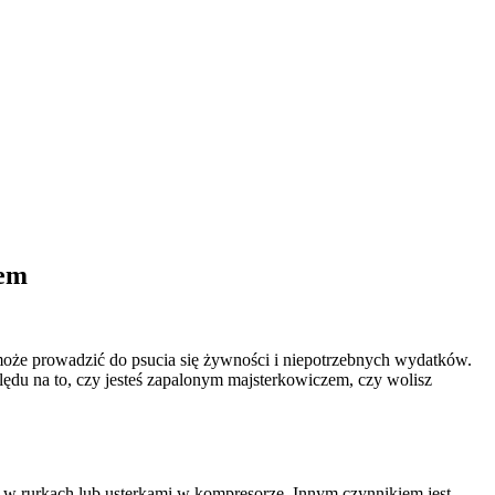
iem
 może prowadzić do psucia się żywności i niepotrzebnych wydatków.
ędu na to, czy jesteś zapalonym majsterkowiczem, czy wolisz
rurkach lub usterkami w kompresorze. Innym czynnikiem jest