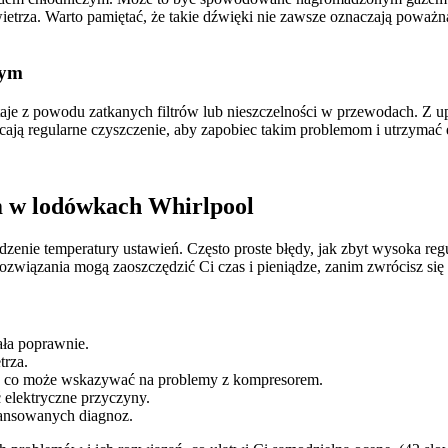
etrza. Warto pamiętać, że takie dźwięki nie zawsze oznaczają poważn
zym
aje z powodu zatkanych filtrów lub nieszczelności w przewodach. Z 
cają regularne czyszczenie, aby zapobiec takim problemom i utrzymać
m w lodówkach Whirlpool
dzenie temperatury ustawień. Często proste błędy, jak zbyt wysoka re
 rozwiązania mogą zaoszczędzić Ci czas i pieniądze, zanim zwrócisz się
ała poprawnie.
trza.
ch, co może wskazywać na problemy z kompresorem.
ć elektryczne przyczyny.
wansowanych diagnoz.