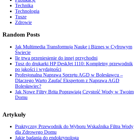
Technika
Technologia
Tusze
Zdrowie
Random Posts
Jak Multimedia Transformują Naukę i Biznes w Cyfrowym
Świecie
Ile trwa przeniesienie do innej przychodni
Tusz do drukarki HP DeskJet 1110: Kompletny przewodnik
po jakości i wydajności
Profesjonalna Naprawa Sprzętu AGD w Bolesławcu –
Dlaczego Warto Zaufać Ekspertom z Naprawa AGD
Bolesławiec?
Jak Nowe Filtry Brita Poprawiają Czystość Wody w Twoim
Domu
Artykuły
Praktyczny Przewodnik do Wyboru Wskaźnika Filtra Wody
dla Zdrowego Domu
Jakie badania do endokrynologa