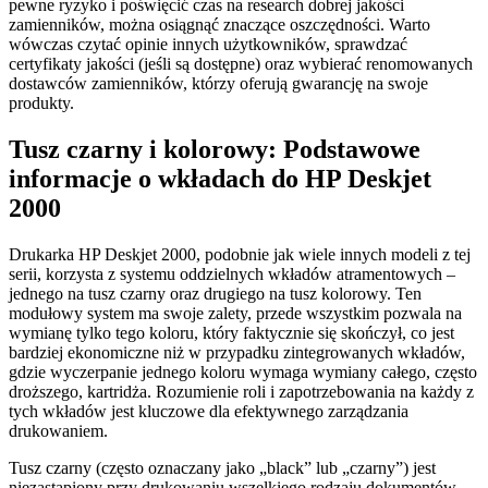
pewne ryzyko i poświęcić czas na research dobrej jakości
zamienników, można osiągnąć znaczące oszczędności. Warto
wówczas czytać opinie innych użytkowników, sprawdzać
certyfikaty jakości (jeśli są dostępne) oraz wybierać renomowanych
dostawców zamienników, którzy oferują gwarancję na swoje
produkty.
Tusz czarny i kolorowy: Podstawowe
informacje o wkładach do HP Deskjet
2000
Drukarka HP Deskjet 2000, podobnie jak wiele innych modeli z tej
serii, korzysta z systemu oddzielnych wkładów atramentowych –
jednego na tusz czarny oraz drugiego na tusz kolorowy. Ten
modułowy system ma swoje zalety, przede wszystkim pozwala na
wymianę tylko tego koloru, który faktycznie się skończył, co jest
bardziej ekonomiczne niż w przypadku zintegrowanych wkładów,
gdzie wyczerpanie jednego koloru wymaga wymiany całego, często
droższego, kartridża. Rozumienie roli i zapotrzebowania na każdy z
tych wkładów jest kluczowe dla efektywnego zarządzania
drukowaniem.
Tusz czarny (często oznaczany jako „black” lub „czarny”) jest
niezastąpiony przy drukowaniu wszelkiego rodzaju dokumentów