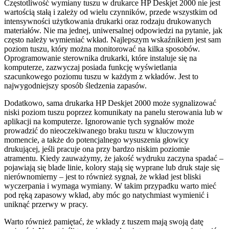
Częstotliwość wymiany tuszu w drukarce HP Deskjet 2000 nie jest
wartością stałą i zależy od wielu czynników, przede wszystkim od
intensywności użytkowania drukarki oraz rodzaju drukowanych
materiałów. Nie ma jednej, uniwersalnej odpowiedzi na pytanie, jak
często należy wymieniać wkład. Najlepszym wskaźnikiem jest sam
poziom tuszu, który można monitorować na kilka sposobów.
Oprogramowanie sterownika drukarki, które instaluje się na
komputerze, zazwyczaj posiada funkcję wyświetlania
szacunkowego poziomu tuszu w każdym z wkładów. Jest to
najwygodniejszy sposób śledzenia zapasów.
Dodatkowo, sama drukarka HP Deskjet 2000 może sygnalizować
niski poziom tuszu poprzez komunikaty na panelu sterowania lub w
aplikacji na komputerze. Ignorowanie tych sygnałów może
prowadzić do nieoczekiwanego braku tuszu w kluczowym
momencie, a także do potencjalnego wysuszenia głowicy
drukującej, jeśli pracuje ona przy bardzo niskim poziomie
atramentu. Kiedy zauważymy, że jakość wydruku zaczyna spadać –
pojawiają się blade linie, kolory stają się wyprane lub druk staje się
nierównomierny – jest to również sygnał, że wkład jest bliski
wyczerpania i wymaga wymiany. W takim przypadku warto mieć
pod ręką zapasowy wkład, aby móc go natychmiast wymienić i
uniknąć przerwy w pracy.
Warto również pamiętać, że wkłady z tuszem mają swoją datę