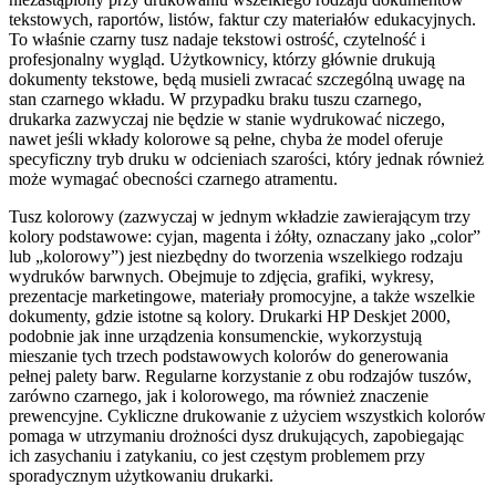
tekstowych, raportów, listów, faktur czy materiałów edukacyjnych.
To właśnie czarny tusz nadaje tekstowi ostrość, czytelność i
profesjonalny wygląd. Użytkownicy, którzy głównie drukują
dokumenty tekstowe, będą musieli zwracać szczególną uwagę na
stan czarnego wkładu. W przypadku braku tuszu czarnego,
drukarka zazwyczaj nie będzie w stanie wydrukować niczego,
nawet jeśli wkłady kolorowe są pełne, chyba że model oferuje
specyficzny tryb druku w odcieniach szarości, który jednak również
może wymagać obecności czarnego atramentu.
Tusz kolorowy (zazwyczaj w jednym wkładzie zawierającym trzy
kolory podstawowe: cyjan, magenta i żółty, oznaczany jako „color”
lub „kolorowy”) jest niezbędny do tworzenia wszelkiego rodzaju
wydruków barwnych. Obejmuje to zdjęcia, grafiki, wykresy,
prezentacje marketingowe, materiały promocyjne, a także wszelkie
dokumenty, gdzie istotne są kolory. Drukarki HP Deskjet 2000,
podobnie jak inne urządzenia konsumenckie, wykorzystują
mieszanie tych trzech podstawowych kolorów do generowania
pełnej palety barw. Regularne korzystanie z obu rodzajów tuszów,
zarówno czarnego, jak i kolorowego, ma również znaczenie
prewencyjne. Cykliczne drukowanie z użyciem wszystkich kolorów
pomaga w utrzymaniu drożności dysz drukujących, zapobiegając
ich zasychaniu i zatykaniu, co jest częstym problemem przy
sporadycznym użytkowaniu drukarki.