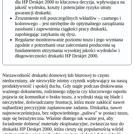
dla HP Deskjet 2000 to kluczowa decyzja, wpływająca na
jakość wydruku, koszty i potencjalne ryzyko utraty
gwarancji drukarki.
Zrozumienie roli poszczególnych wkładów – czarnego i
kolorowego – jest niezbędne do optymalnego zarządzania
zasobami i zapewnienia ciągłości pracy drukarki,
zapobiegając zatykaniu się dysz.
Regularne monitorowanie poziomu tuszu i jego wymiana
zgodnie z potrzebami oraz zaleceniami producenta są
fundamentem utrzymania wysokiej jakości wydruków i
długowieczności drukarki HP Deskjet 2000.
Niezawodność drukarki domowej lub biurowej to często
niedoceniany, ale niezwykle istotny czynnik wpływający na naszą
produktywność i spokój ducha. Gdy nagle podczas drukowania
ważnego dokumentu, rodzinnego zdjęcia czy kluczowego raportu
pojawia się komunikat o braku tuszu, a wydruki stają się blade i
nieczytelne, doświadczamy frustracji, która może zakłócić nawet
najbardziej precyzyjnie zaplanowane zadania. Drukarka, nawet
najnowocześniejsza, bez odpowiedniego „paliwa” w postaci tuszu,
staje się bezużyteczna. Właśnie dlatego tak ważne jest, aby
świadomie dobierać materiały eksploatacyjne, zwłaszcza tusz do
drukarki HP Deskjet 2000, która cieszy się popularnością wśród