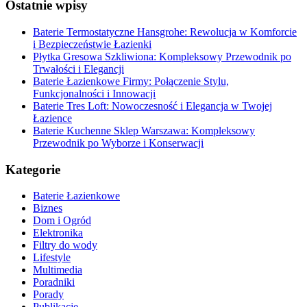
Ostatnie wpisy
Baterie Termostatyczne Hansgrohe: Rewolucja w Komforcie
i Bezpieczeństwie Łazienki
Płytka Gresowa Szkliwiona: Kompleksowy Przewodnik po
Trwałości i Elegancji
Baterie Łazienkowe Firmy: Połączenie Stylu,
Funkcjonalności i Innowacji
Baterie Tres Loft: Nowoczesność i Elegancja w Twojej
Łazience
Baterie Kuchenne Sklep Warszawa: Kompleksowy
Przewodnik po Wyborze i Konserwacji
Kategorie
Baterie Łazienkowe
Biznes
Dom i Ogród
Elektronika
Filtry do wody
Lifestyle
Multimedia
Poradniki
Porady
Publikacje