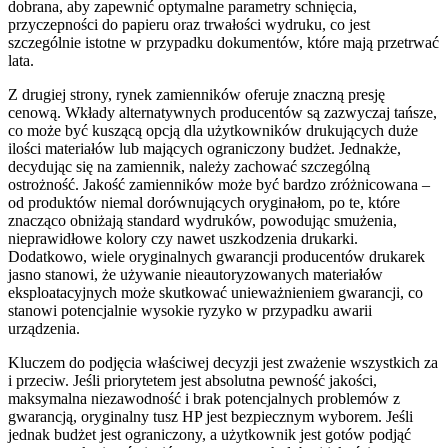
dobrana, aby zapewnić optymalne parametry schnięcia,
przyczepności do papieru oraz trwałości wydruku, co jest
szczególnie istotne w przypadku dokumentów, które mają przetrwać
lata.
Z drugiej strony, rynek zamienników oferuje znaczną presję
cenową. Wkłady alternatywnych producentów są zazwyczaj tańsze,
co może być kuszącą opcją dla użytkowników drukujących duże
ilości materiałów lub mających ograniczony budżet. Jednakże,
decydując się na zamiennik, należy zachować szczególną
ostrożność. Jakość zamienników może być bardzo zróżnicowana –
od produktów niemal dorównujących oryginałom, po te, które
znacząco obniżają standard wydruków, powodując smużenia,
nieprawidłowe kolory czy nawet uszkodzenia drukarki.
Dodatkowo, wiele oryginalnych gwarancji producentów drukarek
jasno stanowi, że używanie nieautoryzowanych materiałów
eksploatacyjnych może skutkować unieważnieniem gwarancji, co
stanowi potencjalnie wysokie ryzyko w przypadku awarii
urządzenia.
Kluczem do podjęcia właściwej decyzji jest zważenie wszystkich za
i przeciw. Jeśli priorytetem jest absolutna pewność jakości,
maksymalna niezawodność i brak potencjalnych problemów z
gwarancją, oryginalny tusz HP jest bezpiecznym wyborem. Jeśli
jednak budżet jest ograniczony, a użytkownik jest gotów podjąć