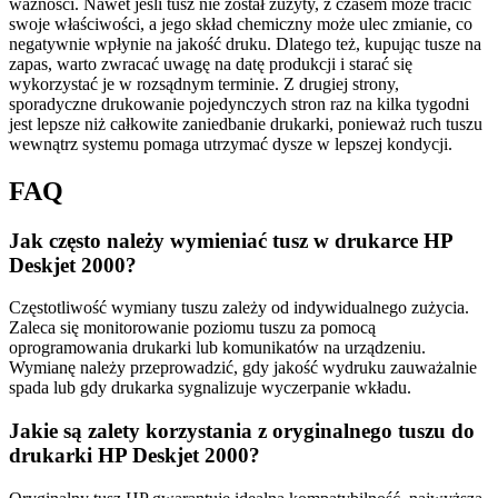
ważności. Nawet jeśli tusz nie został zużyty, z czasem może tracić
swoje właściwości, a jego skład chemiczny może ulec zmianie, co
negatywnie wpłynie na jakość druku. Dlatego też, kupując tusze na
zapas, warto zwracać uwagę na datę produkcji i starać się
wykorzystać je w rozsądnym terminie. Z drugiej strony,
sporadyczne drukowanie pojedynczych stron raz na kilka tygodni
jest lepsze niż całkowite zaniedbanie drukarki, ponieważ ruch tuszu
wewnątrz systemu pomaga utrzymać dysze w lepszej kondycji.
FAQ
Jak często należy wymieniać tusz w drukarce HP
Deskjet 2000?
Częstotliwość wymiany tuszu zależy od indywidualnego zużycia.
Zaleca się monitorowanie poziomu tuszu za pomocą
oprogramowania drukarki lub komunikatów na urządzeniu.
Wymianę należy przeprowadzić, gdy jakość wydruku zauważalnie
spada lub gdy drukarka sygnalizuje wyczerpanie wkładu.
Jakie są zalety korzystania z oryginalnego tuszu do
drukarki HP Deskjet 2000?