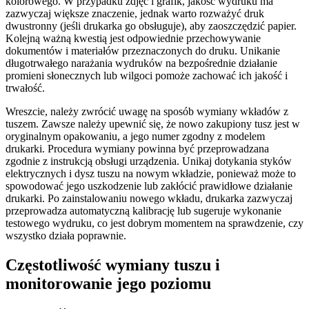
kolorowego. W przypadku zdjęć i grafik, jakość wydruku ma
zazwyczaj większe znaczenie, jednak warto rozważyć druk
dwustronny (jeśli drukarka go obsługuje), aby zaoszczędzić papier.
Kolejną ważną kwestią jest odpowiednie przechowywanie
dokumentów i materiałów przeznaczonych do druku. Unikanie
długotrwałego narażania wydruków na bezpośrednie działanie
promieni słonecznych lub wilgoci pomoże zachować ich jakość i
trwałość.
Wreszcie, należy zwrócić uwagę na sposób wymiany wkładów z
tuszem. Zawsze należy upewnić się, że nowo zakupiony tusz jest w
oryginalnym opakowaniu, a jego numer zgodny z modelem
drukarki. Procedura wymiany powinna być przeprowadzana
zgodnie z instrukcją obsługi urządzenia. Unikaj dotykania styków
elektrycznych i dysz tuszu na nowym wkładzie, ponieważ może to
spowodować jego uszkodzenie lub zakłócić prawidłowe działanie
drukarki. Po zainstalowaniu nowego wkładu, drukarka zazwyczaj
przeprowadza automatyczną kalibrację lub sugeruje wykonanie
testowego wydruku, co jest dobrym momentem na sprawdzenie, czy
wszystko działa poprawnie.
Częstotliwość wymiany tuszu i
monitorowanie jego poziomu