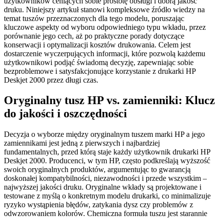
użytkowników ceniących sobie prostotę obsługi i dobrą jakość
druku. Niniejszy artykuł stanowi kompleksowe źródło wiedzy na
temat tuszów przeznaczonych dla tego modelu, poruszając
kluczowe aspekty od wyboru odpowiedniego typu wkładu, przez
porównanie jego cech, aż po praktyczne porady dotyczące
konserwacji i optymalizacji kosztów drukowania. Celem jest
dostarczenie wyczerpujących informacji, które pozwolą każdemu
użytkownikowi podjąć świadomą decyzję, zapewniając sobie
bezproblemowe i satysfakcjonujące korzystanie z drukarki HP
Deskjet 2000 przez długi czas.
Oryginalny tusz HP vs. zamienniki: Klucz
do jakości i oszczędności
Decyzja o wyborze między oryginalnym tuszem marki HP a jego
zamiennikami jest jedną z pierwszych i najbardziej
fundamentalnych, przed którą staje każdy użytkownik drukarki HP
Deskjet 2000. Producenci, w tym HP, często podkreślają wyższość
swoich oryginalnych produktów, argumentując to gwarancją
doskonałej kompatybilności, niezawodności i przede wszystkim –
najwyższej jakości druku. Oryginalne wkłady są projektowane i
testowane z myślą o konkretnym modelu drukarki, co minimalizuje
ryzyko wystąpienia błędów, zatykania dysz czy problemów z
odwzorowaniem kolorów. Chemiczna formuła tuszu jest starannie