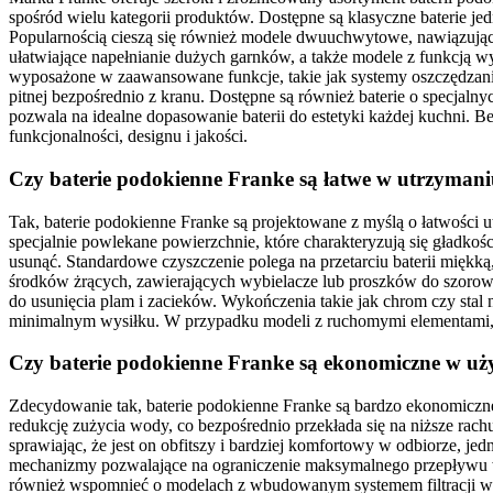
spośród wielu kategorii produktów. Dostępne są klasyczne baterie j
Popularnością cieszą się również modele dwuuchwytowe, nawiązujące
ułatwiające napełnianie dużych garnków, a także modele z funkcją w
wyposażone w zaawansowane funkcje, takie jak systemy oszczędzani
pitnej bezpośrednio z kranu. Dostępne są również baterie o specjalny
pozwala na idealne dopasowanie baterii do estetyki każdej kuchni. 
funkcjonalności, designu i jakości.
Czy baterie podokienne Franke są łatwe w utrzymaniu
Tak, baterie podokienne Franke są projektowane z myślą o łatwości ut
specjalnie powlekane powierzchnie, które charakteryzują się gładkośc
usunąć. Standardowe czyszczenie polega na przetarciu baterii miękką
środków żrących, zawierających wybielacze lub proszków do szorowa
do usunięcia plam i zacieków. Wykończenia takie jak chrom czy stal n
minimalnym wysiłku. W przypadku modeli z ruchomymi elementami, ja
Czy baterie podokienne Franke są ekonomiczne w u
Zdecydowanie tak, baterie podokienne Franke są bardzo ekonomiczne
redukcję zużycia wody, co bezpośrednio przekłada się na niższe rach
sprawiając, że jest on obfitszy i bardziej komfortowy w odbiorze, 
mechanizmy pozwalające na ograniczenie maksymalnego przepływu w
również wspomnieć o modelach z wbudowanym systemem filtracji wody