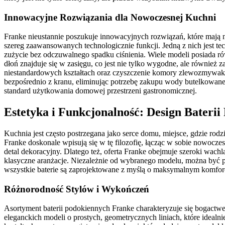
Innowacyjne Rozwiązania dla Nowoczesnej Kuchni
Franke nieustannie poszukuje innowacyjnych rozwiązań, które mają n
szereg zaawansowanych technologicznie funkcji. Jedną z nich jest te
zużycie bez odczuwalnego spadku ciśnienia. Wiele modeli posiada r
dłoń znajduje się w zasięgu, co jest nie tylko wygodne, ale równie
niestandardowych kształtach oraz czyszczenie komory zlewozmywakow
bezpośrednio z kranu, eliminując potrzebę zakupu wody butelkowanej.
standard użytkowania domowej przestrzeni gastronomicznej.
Estetyka i Funkcjonalność: Design Bateri
Kuchnia jest często postrzegana jako serce domu, miejsce, gdzie rod
Franke doskonale wpisują się w tę filozofię, łącząc w sobie nowoczesn
detal dekoracyjny. Dlatego też, oferta Franke obejmuje szeroki wach
klasyczne aranżacje. Niezależnie od wybranego modelu, można być pew
wszystkie baterie są zaprojektowane z myślą o maksymalnym komforci
Różnorodność Stylów i Wykończeń
Asortyment baterii podokiennych Franke charakteryzuje się bogact
eleganckich modeli o prostych, geometrycznych liniach, które ideal