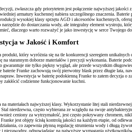
ecyzji, zwłaszcza gdy priorytetem jest połączenie najwyższej jakośc
powiedniej armatury kuchennej nabiera szczególnego znaczenia. Bateri
odukcji wysokiej klasy sprzętu AGD i akcesoriów kuchennych, oferuje
o narzędzie do dostarczania wody, ale integralny element wystroju, kt
umieć, dlaczego warto rozważyć je jako inwestycję w serce Twojego d
stycja w Jakość i Komfort
 na produkt, który wyróżnia się na tle konkurencji szeregiem unikalny
się na starannym doborze materiałów i precyzji wykonania. Baterie p
o gwarantuje nie tylko piękny wygląd, ale przede wszystkim długowi
baterie Franke zachowują swój pierwotny blask przez długie lata, nawe
apraw. Inwestycja w baterię podokienną Franke to zatem decyzja o zak
by zakłócić codzienne funkcjonowanie kuchni.
ta na materiałach najwyższej klasy. Wykorzystanie litej stali nierdzew
Stal nierdzewna, często wybierana ze względu na swoje antybakteryjne
ównież ceniony za wytrzymałość, jest często pokrywany chromem, nikl
w Franke jest objęty ścisłą kontrolą jakości na każdym etapie, od o
ji działania, co zapewnia płynną regulację strumienia wody i długą żywo
rwały i niezawodny, odpowiadając na najwyższe wymagania użytkownikó