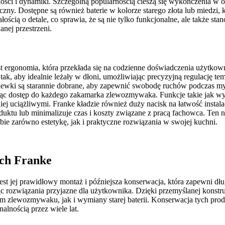
ości i dynamiki. Szczególną popularnością cieszą się wykończenia w od
yczny. Dostępne są również baterie w kolorze starego złota lub miedzi,
ścią o detale, co sprawia, że są nie tylko funkcjonalne, ale także sta
anej przestrzeni.
 ergonomia, która przekłada się na codzienne doświadczenia użytkown
, aby idealnie leżały w dłoni, umożliwiając precyzyjną regulację tem
lewki są starannie dobrane, aby zapewnić swobodę ruchów podczas m
iając dostęp do każdego zakamarka zlewozmywaka. Funkcje takie jak w
j uciążliwymi. Franke kładzie również duży nacisk na łatwość instala
uktu lub minimalizuje czas i koszty związane z pracą fachowca. Ten na
e zarówno estetykę, jak i praktyczne rozwiązania w swojej kuchni.
ych Franke
st jej prawidłowy montaż i późniejsza konserwacja, która zapewni dł
ując rozwiązania przyjazne dla użytkownika. Dzięki przemyślanej konst
wym zlewozmywaku, jak i wymiany starej baterii. Konserwacja tych pro
alnością przez wiele lat.