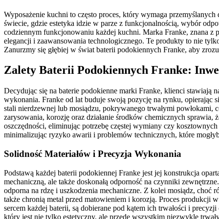
Wyposażenie kuchni to często proces, który wymaga przemyślanych d
świecie, gdzie estetyka idzie w parze z funkcjonalnością, wybór od
codziennym funkcjonowaniu każdej kuchni. Marka Franke, znana z pr
elegancji i zaawansowania technologicznego. Te produkty to nie tylk
Zanurzmy się głębiej w świat baterii podokiennych Franke, aby zroz
Zalety Baterii Podokiennych Franke: Inwe
Decydując się na baterie podokienne marki Franke, klienci stawiają
wykonania. Franke od lat buduje swoją pozycję na rynku, opierając 
stali nierdzewnej lub mosiądzu, pokrywanego trwałymi powłokami, c
zarysowania, korozję oraz działanie środków chemicznych sprawia, że 
oszczędności, eliminując potrzebę częstej wymiany czy kosztownych n
minimalizując ryzyko awarii i problemów technicznych, które mogły
Solidność Materiałów i Precyzja Wykonania
Podstawą każdej baterii podokiennej Franke jest jej konstrukcja opar
mechaniczną, ale także doskonałą odporność na czynniki zewnętrzne. 
odporna na rdzę i uszkodzenia mechaniczne. Z kolei mosiądz, choć r
także chronią metal przed matowieniem i korozją. Proces produkcji 
sercem każdej baterii, są dobierane pod kątem ich trwałości i precyz
który jest nie tylko estetyczny, ale przede wszystkim niezwykle t