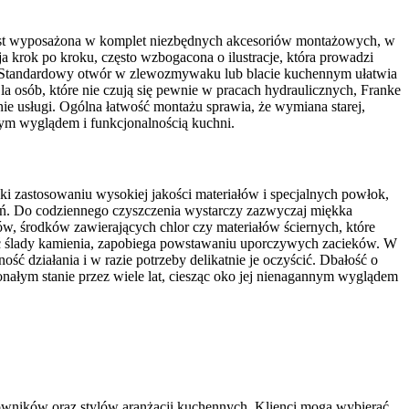
a jest wyposażona w komplet niezbędnych akcesoriów montażowych, w
 krok po kroku, często wzbogacona o ilustracje, która prowadzi
żu. Standardowy otwór w zlewozmywaku lub blacie kuchennym ułatwia
la osób, które nie czują się pewnie w pracach hydraulicznych, Franke
e usługi. Ogólna łatwość montażu sprawia, że wymiana starej,
wym wyglądem i funkcjonalnością kuchni.
ęki zastosowaniu wysokiej jakości materiałów i specjalnych powłok,
zeń. Do codziennego czyszczenia wystarczy zazwyczaj miękka
w, środków zawierających chlor czy materiałów ściernych, które
wić ślady kamienia, zapobiega powstawaniu uporczywych zacieków. W
ć działania i w razie potrzeby delikatnie je oczyścić. Dbałość o
nałym stanie przez wiele lat, ciesząc oko jej nienagannym wyglądem
kowników oraz stylów aranżacji kuchennych. Klienci mogą wybierać