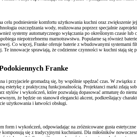
a celu podniesienie komfortu użytkowania kuchni oraz zwiększenie jej
chnologia oszczędzania wody, realizowana poprzez specjalnie zaprojekt
ównież systemy automatycznego wyłączania po określonym czasie lub c
ż zapobiega niepotrzebnemu marnotrawstwu. Popularne są również bater
ej. Co więcej, Franke oferuje baterie z wbudowanymi systemami filtr
 Te innowacje sprawiają, że codzienne czynności w kuchni stają się p
i Podokiennych Franke
zina i przyjaciele gromadzą się, by wspólnie spędzać czas. W związku z
ą estetykę z praktyczną funkcjonalnością. Projektanci marki zdają sobi
larz stylów i wykończeń, które pozwalają dopasować armaturę do niema
nym, że będzie on stanowił elegancki akcent, podkreślający charakter
e użytkowania i łatwości obsługi.
wem form i wykończeń, odpowiadając na zróżnicowane gusta estetyczn
nie komponują się z tradycyjnymi kuchniami. Dla miłośników nowoczes