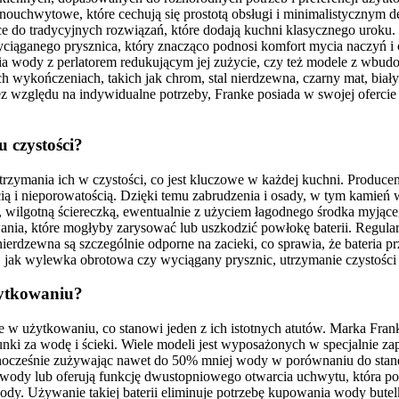
ednouchwytowe, które cechują się prostotą obsługi i minimalistycznym
 do tradycyjnych rozwiązań, które dodają kuchni klasycznego uroku. 
yciąganego prysznica, który znacząco podnosi komfort mycia naczyń i
a wody z perlatorem redukującym jej zużycie, czy też modele z wbudo
ch wykończeniach, takich jak chrom, stal nierdzewna, czarny mat, biały
Bez względu na indywidualne potrzeby, Franke posiada w swojej oferci
 czystości?
rzymania ich w czystości, co jest kluczowe w każdej kuchni. Producent 
ią i nieporowatością. Dzięki temu zabrudzenia i osady, w tym kamień w
, wilgotną ściereczką, ewentualnie z użyciem łagodnego środka myjące
nia, które mogłyby zarysować lub uszkodzić powłokę baterii. Regula
ierdzewna są szczególnie odporne na zacieki, co sprawia, że bateria p
k wylewka obrotowa czy wyciągany prysznic, utrzymanie czystości je
żytkowaniu?
 w użytkowaniu, co stanowi jeden z ich istotnych atutów. Marka Fran
unki za wodę i ścieki. Wiele modeli jest wyposażonych w specjalnie za
jednocześnie zużywając nawet do 50% mniej wody w porównaniu do stan
ody lub oferują funkcję dwustopniowego otwarcia uchwytu, która p
. Używanie takiej baterii eliminuje potrzebę kupowania wody butelk