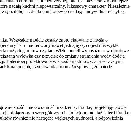
cieniach chromu, stali nierdzewnej, niklu, a także coraz modniejsze
 które nadają kuchni niepowtarzalny, luksusowy charakter. Niezależnie
nowią ozdobę każdej kuchni, odzwierciedlając indywidualny styl jej
ika. Wszystkie modele zostały zaprojektowane z myślą o
peratury i strumienia wody nawet jedną ręką, co jest niezwykle
ycia dużych garnków czy tac. Wiele modeli wyposażono w obrotowe
yciągana wylewka czy przycisk do zmiany strumienia wody dodają
cji. Baterie są projektowane w sposób modułowy, z przejrzystymi
cisk na prostotę użytkowania i montażu sprawia, że baterie
ugowieczność i niezawodność urządzenia. Franke, projektując swoje
rukcji i dołączonym szczegółowym instrukcjom, montaż baterii Franke
duktów również nie nastręcza większych trudności, a odpowiednia