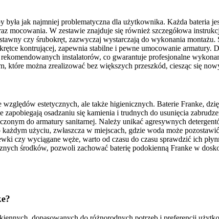
, aby była jak najmniej problematyczna dla użytkownika. Każda bateri
z mocowania. W zestawie znajduje się również szczegółowa instrukcja
cz nastawny czy śrubokręt, zazwyczaj wystarczają do wykonania monta
nakrętce kontrującej, zapewnia stabilne i pewne umocowanie armatury. D
b rekomendowanych instalatorów, co gwarantuje profesjonalne wykonani
em, które można zrealizować bez większych przeszkód, ciesząc się no
ze względów estetycznych, ale także higienicznych. Baterie Franke, dzi
ie zapobiegają osadzaniu się kamienia i trudnych do usunięcia zabrud
zonym do armatury sanitarnej. Należy unikać agresywnych detergentó
i po każdym użyciu, zwłaszcza w miejscach, gdzie woda może pozosta
ki czy wyciągane węże, warto od czasu do czasu sprawdzić ich płynnoś
ycznych środków, pozwoli zachować baterię podokienną Franke w dosko
ke?
dokiennych, dopasowanych do różnorodnych potrzeb i preferencji użyt