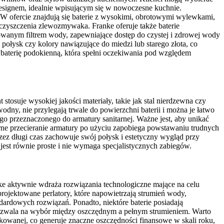
 designem, idealnie wpisującym się w nowoczesne kuchnie.
W ofercie znajdują się baterie z wysokimi, obrotowymi wylewkami,
 czyszczenia zlewozmywaka. Franke oferuje także baterie
wanym filtrem wody, zapewniające dostęp do czystej i zdrowej wody
 połysk czy kolory nawiązujące do miedzi lub starego złota, co
e baterię podokienną, która spełni oczekiwania pod względem
stosuje wysokiej jakości materiały, takie jak stal nierdzewna czy
odny, nie przylegają trwale do powierzchni baterii i można je łatwo
go przeznaczonego do armatury sanitarnej. Ważne jest, aby unikać
rne przecieranie armatury po użyciu zapobiega powstawaniu trudnych
rzez długi czas zachowuje swój połysk i estetyczny wygląd przy
st równie proste i nie wymaga specjalistycznych zabiegów.
ke aktywnie wdraża rozwiązania technologiczne mające na celu
projektowane perlatory, które napowietrzają strumień wody,
dardowych rozwiązań. Ponadto, niektóre baterie posiadają
ozwala na wybór między oszczędnym a pełnym strumieniem. Warto
owanej, co generuje znaczne oszczędności finansowe w skali roku,