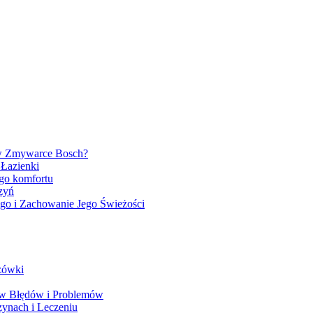
 w Zmywarce Bosch?
 Łazienki
ego komfortu
zyń
go i Zachowanie Jego Świeżości
zówki
ów Błędów i Problemów
ynach i Leczeniu