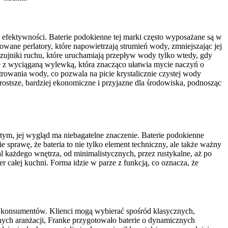
 efektywności. Baterie podokienne tej marki często wyposażane są w
owane perlatory, które napowietrzają strumień wody, zmniejszając jej
zujniki ruchu, które uruchamiają przepływ wody tylko wtedy, gdy
ie z wyciąganą wylewką, która znacząco ułatwia mycie naczyń o
owania wody, co pozwala na picie krystalicznie czystej wody
rostsze, bardziej ekonomiczne i przyjazne dla środowiska, podnosząc
 tym, jej wygląd ma niebagatelne znaczenie. Baterie podokienne
e sprawę, że bateria to nie tylko element techniczny, ale także ważny
l każdego wnętrza, od minimalistycznych, przez rustykalne, aż po
 całej kuchni. Forma idzie w parze z funkcją, co oznacza, że
e konsumentów. Klienci mogą wybierać spośród klasycznych,
nych aranżacji, Franke przygotowało baterie o dynamicznych