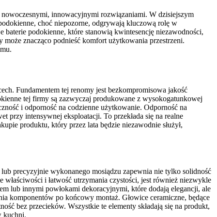
i z nowoczesnymi, innowacyjnymi rozwiązaniami. W dzisiejszym
e podokienne, choć niepozorne, odgrywają kluczową rolę w
 baterie podokienne, które stanowią kwintesencję niezawodności,
óry może znacząco podnieść komfort użytkowania przestrzeni.
omu.
ch cech. Fundamentem tej renomy jest bezkompromisowa jakość
odokienne tej firmy są zazwyczaj produkowane z wysokogatunkowej
eczność i odporność na codzienne użytkowanie. Odporność na
t przy intensywnej eksploatacji. To przekłada się na realne
upie produktu, który przez lata będzie niezawodnie służył,
nej lub precyzyjnie wykonanego mosiądzu zapewnia nie tylko solidność
 właściwości i łatwość utrzymania czystości, jest również niezwykle
em lub innymi powłokami dekoracyjnymi, które dodają elegancji, ale
dlewania komponentów po końcowy montaż. Głowice ceramiczne, będące
tność bez przecieków. Wszystkie te elementy składają się na produkt,
w kuchni.