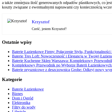
a także zmniejsza ilość generowanych odpadów plastikowych, co jest 
koszty związane z ewentualnymi naprawami czy koniecznością wcześn
Krzysztof
Cześć, jestem Krzysztof!
Ostatnie wpisy
Baterie Łazienkowe Firmy: Połączenie Stylu, Funkcjonalności 
Baterie Tres Loft: Nowoczesność i Elegancja w Twojej Łazien
Baterie Kuchenne Sklep Warszawa: Kompleksowy Przewodnik
Kompleksowy Przewodnik po Wyborze Baterii Łazienkowych: 
Baterie prysznicowe z deszczownicą Grohe: Odkryj nowy wymi
Kategorie
Baterie Łazienkowe
Biznes
Dom i Ogród
Elektronika
Filtry do wody
Lifestyle