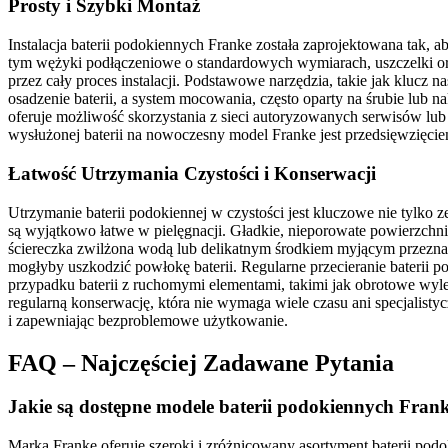
Prosty i Szybki Montaż
Instalacja baterii podokiennych Franke została zaprojektowana tak
tym wężyki podłączeniowe o standardowych wymiarach, uszczelki ora
przez cały proces instalacji. Podstawowe narzędzia, takie jak klu
osadzenie baterii, a system mocowania, często oparty na śrubie lub 
oferuje możliwość skorzystania z sieci autoryzowanych serwisów lu
wysłużonej baterii na nowoczesny model Franke jest przedsięwzięci
Łatwość Utrzymania Czystości i Konserwacji
Utrzymanie baterii podokiennej w czystości jest kluczowe nie tylko 
są wyjątkowo łatwe w pielęgnacji. Gładkie, nieporowate powierzchn
ściereczka zwilżona wodą lub delikatnym środkiem myjącym przeznac
mogłyby uszkodzić powłokę baterii. Regularne przecieranie bateri
przypadku baterii z ruchomymi elementami, takimi jak obrotowe wylew
regularną konserwację, która nie wymaga wiele czasu ani specjalist
i zapewniając bezproblemowe użytkowanie.
FAQ – Najczęściej Zadawane Pytania
Jakie są dostępne modele baterii podokiennych Fran
Marka Franke oferuje szeroki i zróżnicowany asortyment baterii po