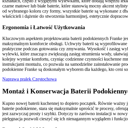
kształtach, często z wygiętymi wylewkami, które dodają wnętrzu lekk
czarne matowe lub białe baterie, które stanowią mocny akcent stylist
od wybranego koloru czy formy, wszystkie baterie są wykonane z dbało
właścicieli i dążenie do stworzenia harmonijnej, estetycznie dopracow
Ergonomia i Łatwość Użytkowania
Kluczowym aspektem projektowania baterii podokiennych Franke jest
maksymalnym komforcie obsługi. Uchwyty baterii są wyprofilowane tak
praktyczne podczas gotowania czy zmywania. Wysokość i zasięg wy
wylewki, które znacząco zwiększają zasięg strumienia wody, ułatw
kolejny wymiar komfortu, czyniąc codzienne czynności kuchenne mnie
instrukcjami montażu, co pozwala na samodzielne zainstalowanie prod
podokienne Franke są doskonałym wyborem dla każdego, kto ceni sobi
Naprawa pralek Częstochowa
Montaż i Konserwacja Baterii Podokienn
Kupno nowej baterii kuchennej to dopiero początek. Równie ważny je
baterie podokienne, stara się maksymalnie uprościć te procesy, ofer
jest zazwyczaj prosty i szybki. Dotyczy to zarówno instalacji w no
pielęgnacja pozwoli cieszyć się ich nienagannym wyglądem i funkcjon