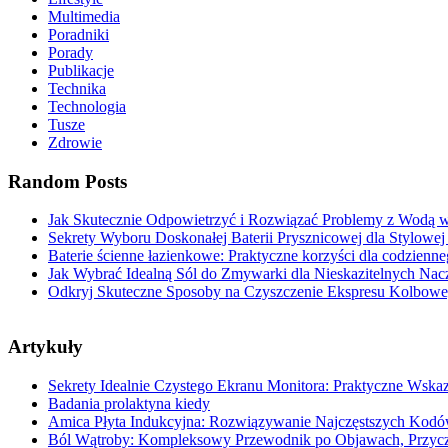
Multimedia
Poradniki
Porady
Publikacje
Technika
Technologia
Tusze
Zdrowie
Random Posts
Jak Skutecznie Odpowietrzyć i Rozwiązać Problemy z Wodą
Sekrety Wyboru Doskonałej Baterii Prysznicowej dla Stylowej
Baterie ścienne łazienkowe: Praktyczne korzyści dla codzienn
Jak Wybrać Idealną Sól do Zmywarki dla Nieskazitelnych Nac
Odkryj Skuteczne Sposoby na Czyszczenie Ekspresu Kolbowe
Artykuły
Sekrety Idealnie Czystego Ekranu Monitora: Praktyczne Wska
Badania prolaktyna kiedy
Amica Płyta Indukcyjna: Rozwiązywanie Najczęstszych Kod
Ból Wątroby: Kompleksowy Przewodnik po Objawach, Przycz