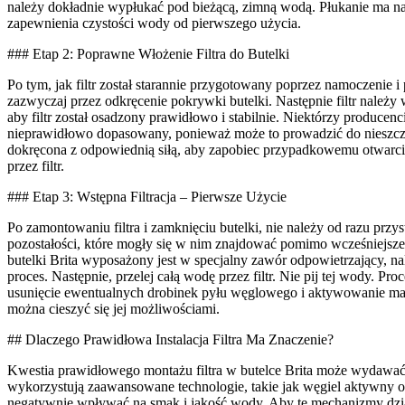
należy dokładnie wypłukać pod bieżącą, zimną wodą. Płukanie ma na 
zapewnienia czystości wody od pierwszego użycia.
### Etap 2: Poprawne Włożenie Filtra do Butelki
Po tym, jak filtr został starannie przygotowany poprzez namoczenie i
zazwyczaj przez odkręcenie pokrywki butelki. Następnie filtr należy
aby filtr został osadzony prawidłowo i stabilnie. Niektórzy producenci
nieprawidłowo dopasowany, ponieważ może to prowadzić do nieszczelno
dokręcona z odpowiednią siłą, aby zapobiec przypadkowemu otwarci
przez filtr.
### Etap 3: Wstępna Filtracja – Pierwsze Użycie
Po zamontowaniu filtra i zamknięciu butelki, nie należy od razu przy
pozostałości, które mogły się w nim znajdować pomimo wcześniejszego
butelki Brita wyposażony jest w specjalny zawór odpowietrzający, n
proces. Następnie, przelej całą wodę przez filtr. Nie pij tej wody. P
usunięcie ewentualnych drobinek pyłu węglowego i aktywowanie materi
można cieszyć się jej możliwościami.
## Dlaczego Prawidłowa Instalacja Filtra Ma Znaczenie?
Kwestia prawidłowego montażu filtra w butelce Brita może wydawać si
wykorzystują zaawansowane technologie, takie jak węgiel aktywny or
negatywnie wpływać na smak i jakość wody. Aby te mechanizmy dział