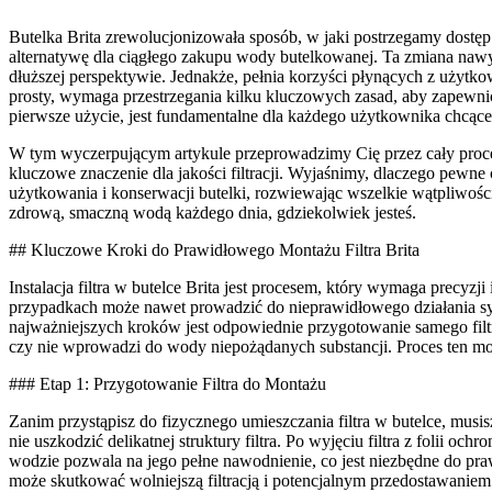
Butelka Brita zrewolucjonizowała sposób, w jaki postrzegamy dostęp
alternatywę dla ciągłego zakupu wody butelkowanej. Ta zmiana nawy
dłuższej perspektywie. Jednakże, pełnia korzyści płynących z użytkowa
prosty, wymaga przestrzegania kilku kluczowych zasad, aby zapewni
pierwsze użycie, jest fundamentalne dla każdego użytkownika chcące
W tym wyczerpującym artykule przeprowadzimy Cię przez cały proces i
kluczowe znaczenie dla jakości filtracji. Wyjaśnimy, dlaczego pewn
użytkowania i konserwacji butelki, rozwiewając wszelkie wątpliwości.
zdrową, smaczną wodą każdego dnia, gdziekolwiek jesteś.
## Kluczowe Kroki do Prawidłowego Montażu Filtra Brita
Instalacja filtra w butelce Brita jest procesem, który wymaga precyz
przypadkach może nawet prowadzić do nieprawidłowego działania sys
najważniejszych kroków jest odpowiednie przygotowanie samego filtra
czy nie wprowadzi do wody niepożądanych substancji. Proces ten moż
### Etap 1: Przygotowanie Filtra do Montażu
Zanim przystąpisz do fizycznego umieszczania filtra w butelce, musi
nie uszkodzić delikatnej struktury filtra. Po wyjęciu filtra z folii 
wodzie pozwala na jego pełne nawodnienie, co jest niezbędne do pr
może skutkować wolniejszą filtracją i potencjalnym przedostawaniem 