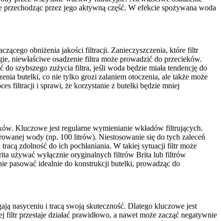
 nie przechodząc przez jego aktywną część. W efekcie spożywana woda
ego obniżenia jakości filtracji. Zanieczyszczenia, które filtr
gie, niewłaściwe osadzenie filtra może prowadzić do przecieków.
 do szybszego zużycia filtra, jeśli woda będzie miała tendencję do
enia butelki, co nie tylko grozi zalaniem otoczenia, ale także może
 filtracji i sprawi, że korzystanie z butelki będzie mniej
ników. Kluczowe jest regularne wymienianie wkładów filtrujących.
ltrowanej wody (np. 100 litrów). Niestosowanie się do tych zaleceń
 tracą zdolność do ich pochłaniania. W takiej sytuacji filtr może
a używać wyłącznie oryginalnych filtrów Brita lub filtrów
ie pasować idealnie do konstrukcji butelki, prowadząc do
gają nasyceniu i tracą swoją skuteczność. Dlatego kluczowe jest
j filtr przestaje działać prawidłowo, a nawet może zacząć negatywnie