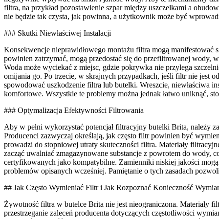
filtra, na przykład pozostawienie szpar między uszczelkami a obudo
nie będzie tak czysta, jak powinna, a użytkownik może być wprowad
### Skutki Niewłaściwej Instalacji
Konsekwencje nieprawidłowego montażu filtra mogą manifestować się n
powinien zatrzymać, mogą przedostać się do przefiltrowanej wody, wp
Woda może wyciekać z miejsc, gdzie pokrywka nie przylega szczelnie d
omijania go. Po trzecie, w skrajnych przypadkach, jeśli filtr nie jes
spowodować uszkodzenie filtra lub butelki. Wreszcie, niewłaściwa inst
komfortowe. Wszystkie te problemy można jednak łatwo uniknąć, stosu
### Optymalizacja Efektywności Filtrowania
Aby w pełni wykorzystać potencjał filtracyjny butelki Brita, należy
Producenci zazwyczaj określają, jak często filtr powinien być wymieni
prowadzi do stopniowej utraty skuteczności filtra. Materiały filtracyj
zacząć uwalniać zmagazynowane substancje z powrotem do wody, co je
certyfikowanych jako kompatybilne. Zamienniki niskiej jakości mogą 
problemów opisanych wcześniej. Pamiętanie o tych zasadach pozwoli C
## Jak Często Wymieniać Filtr i Jak Rozpoznać Konieczność Wymia
Żywotność filtra w butelce Brita nie jest nieograniczona. Materiały f
przestrzeganie zaleceń producenta dotyczących częstotliwości wymian