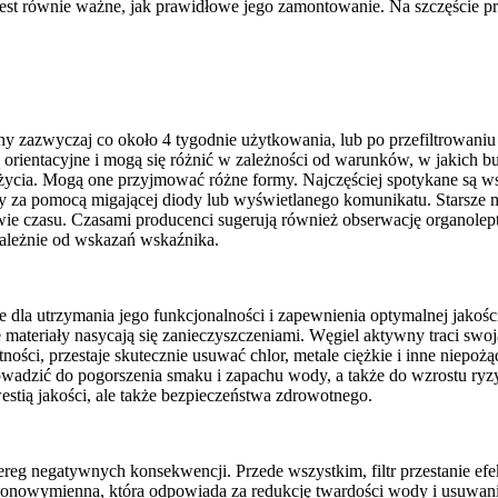
est równie ważne, jak prawidłowe jego zamontowanie. Na szczęście prod
ny zazwyczaj co około 4 tygodnie użytkowania, lub po przefiltrowaniu 
 są orientacyjne i mogą się różnić w zależności od warunków, w jakic
życia. Mogą one przyjmować różne formy. Najczęściej spotykane są wskaź
any za pomocą migającej diody lub wyświetlanego komunikatu. Starsz
ywie czasu. Czasami producenci sugerują również obserwację organolep
ezależnie od wskazań wskaźnika.
 dla utrzymania jego funkcjonalności i zapewnienia optymalnej jakości
 materiały nasycają się zanieczyszczeniami. Węgiel aktywny traci sw
ości, przestaje skutecznie usuwać chlor, metale ciężkie i inne niepoż
zić do pogorszenia smaku i zapachu wody, a także do wzrostu ryzyka 
westią jakości, ale także bezpieczeństwa zdrowotnego.
ereg negatywnych konsekwencji. Przede wszystkim, filtr przestanie ef
onowymienna, która odpowiada za redukcję twardości wody i usuwanie 