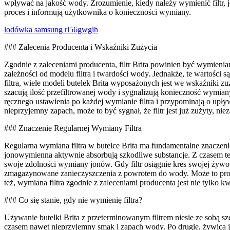
wpływać na jakość wody. Zrozumienie, kiedy należy wymienić filtr, j
proces i informują użytkownika o konieczności wymiany.
lodówka samsung rl56gwgih
### Zalecenia Producenta i Wskaźniki Zużycia
Zgodnie z zaleceniami producenta, filtr Brita powinien być wymienia
zależności od modelu filtra i twardości wody. Jednakże, te wartości
filtra, wiele modeli butelek Brita wyposażonych jest we wskaźniki zu
szacują ilość przefiltrowanej wody i sygnalizują konieczność wymi
ręcznego ustawienia po każdej wymianie filtra i przypominają o upł
nieprzyjemny zapach, może to być sygnał, że filtr jest już zużyty, ni
### Znaczenie Regularnej Wymiany Filtra
Regularna wymiana filtra w butelce Brita ma fundamentalne znaczenie
jonowymienna aktywnie absorbują szkodliwe substancje. Z czasem te
swoje zdolności wymiany jonów. Gdy filtr osiągnie kres swojej żywotn
zmagazynowane zanieczyszczenia z powrotem do wody. Może to prowad
też, wymiana filtra zgodnie z zaleceniami producenta jest nie tylko k
### Co się stanie, gdy nie wymienię filtra?
Używanie butelki Brita z przeterminowanym filtrem niesie ze sobą sz
czasem nawet nieprzyjemny smak i zapach wody. Po drugie, żywica j