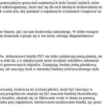
 potencjalnym spożyciem nadmiernych ilości metali ciężkich, które
nne mikroorganizmy, może stać się dla nich idealnym środowiskiem do
ak ważne jest, aby pamiętać o regularnych wymianach i reagować na
 finanse, jak i na stan środowiska naturalnego. W dobie rosnącej
a doskonale wpisuje się w ten trend, oferując długoterminowe
w. Jednorazowe butelki PET nie tylko zaśmiecają naszą planetę, ale
rwa setki lat, a w międzyczasie może uwalniać szkodliwe substancje
ści generowanych odpadów. Zastępując średnio jedną plastikową
osty, ale znaczący krok w kierunku bardziej zrównoważonego stylu
kowanej, zwłaszcza tej wyższej jakości, może być znaczący w
ej perspektywie okazuje się być znacznie bardziej ekonomiczny.
iu kosztów, okazuje się, że filtrowanie wody w domu za pomocą
ażalna przy regularnym, intensywnym użytkowaniu butelki, np. przez