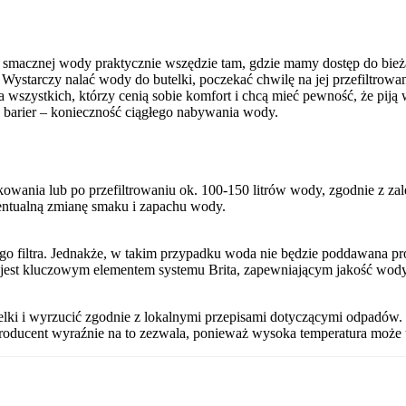
tej, smacznej wody praktycznie wszędzie tam, gdzie mamy dostęp do bi
starczy nalać wody do butelki, poczekać chwilę na jej przefiltrowanie 
wszystkich, którzy cenią sobie komfort i chcą mieć pewność, że piją w
h barier – konieczność ciągłego nabywania wody.
kowania lub po przefiltrowaniu ok. 100-150 litrów wody, zgodnie z za
ewentualną zmianę smaku i zapachu wody.
iltra. Jednakże, w takim przypadku woda nie będzie poddawana proces
tr jest kluczowym elementem systemu Brita, zapewniającym jakość wody
telki i wyrzucić zgodnie z lokalnymi przepisami dotyczącymi odpadów
roducent wyraźnie na to zezwala, ponieważ wysoka temperatura może