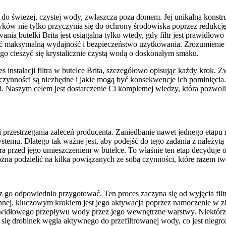
 do świeżej, czystej wody, zwłaszcza poza domem. Jej unikalna konst
ków nie tylko przyczynia się do ochrony środowiska poprzez redukcję
nia butelki Brita jest osiągalna tylko wtedy, gdy filtr jest prawidłow
ć maksymalną wydajność i bezpieczeństwo użytkowania. Zrozumienie p
go cieszyć się krystalicznie czystą wodą o doskonałym smaku.
nstalacji filtra w butelce Brita, szczegółowo opisując każdy krok. Zw
e czynności są niezbędne i jakie mogą być konsekwencje ich pominięci
 Naszym celem jest dostarczenie Ci kompletnej wiedzy, która pozwoli C
ji i przestrzegania zaleceń producenta. Zaniedbanie nawet jednego etap
temu. Dlatego tak ważne jest, aby podejść do tego zadania z należyt
 przed jego umieszczeniem w butelce. To właśnie ten etap decyduje o t
na podzielić na kilka powiązanych ze sobą czynności, które razem two
sz go odpowiednio przygotować. Ten proces zaczyna się od wyjęcia filt
ochronnej, kluczowym krokiem jest jego aktywacja poprzez namoczenie w 
awidłowego przepływu wody przez jego wewnętrzne warstwy. Niektórzy
się drobinek węgla aktywnego do przefiltrowanej wody, co jest niegroź