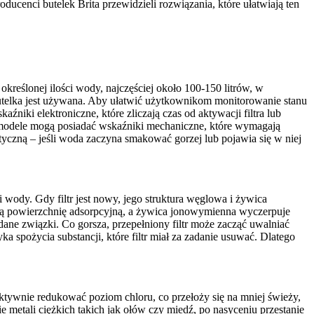
ucenci butelek Brita przewidzieli rozwiązania, które ułatwiają ten
określonej ilości wody, najczęściej około 100-150 litrów, w
h butelka jest używana. Aby ułatwić użytkownikom monitorowanie stanu
niki elektroniczne, które zliczają czas od aktywacji filtra lub
e modele mogą posiadać wskaźniki mechaniczne, które wymagają
tyczną – jeśli woda zaczyna smakować gorzej lub pojawia się w niej
 wody. Gdy filtr jest nowy, jego struktura węglowa i żywica
oją powierzchnię adsorpcyjną, a żywica jonowymienna wyczerpuje
ądane związki. Co gorsza, przepełniony filtr może zacząć uwalniać
spożycia substancji, które filtr miał za zadanie usuwać. Dlatego
ektywnie redukować poziom chloru, co przełoży się na mniej świeży,
metali ciężkich takich jak ołów czy miedź, po nasyceniu przestanie