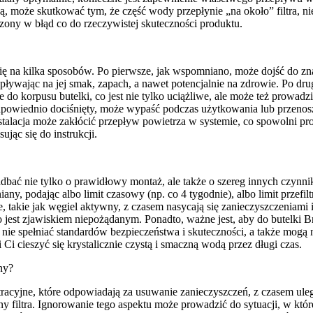
wą, może skutkować tym, że część wody przepłynie „na około” filtra,
zony w błąd co do rzeczywistej skuteczności produktu.
a kilka sposobów. Po pierwsze, jak wspomniano, może dojść do znacząc
ływając na jej smak, zapach, a nawet potencjalnie na zdrowie. Po dru
o korpusu butelki, co jest nie tylko uciążliwe, ale może też prowadzić
t odpowiednio dociśnięty, może wypaść podczas użytkowania lub przenosz
alacja może zakłócić przepływ powietrza w systemie, co spowolni proces
jąc się do instrukcji.
 zadbać nie tylko o prawidłowy montaż, ale także o szereg innych czyn
any, podając albo limit czasowy (np. co 4 tygodnie), albo limit przefi
ne, takie jak węgiel aktywny, z czasem nasycają się zanieczyszczeniami i
st zjawiskiem niepożądanym. Ponadto, ważne jest, aby do butelki Brit
nie spełniać standardów bezpieczeństwa i skuteczności, a także mogą n
i cieszyć się krystalicznie czystą i smaczną wodą przez długi czas.
ny?
iltracyjne, które odpowiadają za usuwanie zanieczyszczeń, z czasem ule
y filtra. Ignorowanie tego aspektu może prowadzić do sytuacji, w które