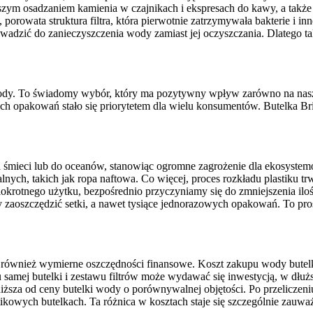
bszym osadzaniem kamienia w czajnikach i ekspresach do kawy, a także
porowata struktura filtra, która pierwotnie zatrzymywała bakterie i i
owadzić do zanieczyszczenia wody zamiast jej oczyszczania. Dlatego t
a wody. To świadomy wybór, który ma pozytywny wpływ zarówno na nasze
h opakowań stało się priorytetem dla wielu konsumentów. Butelka Brit
a śmieci lub do oceanów, stanowiąc ogromne zagrożenie dla ekosystemó
alnych, takich jak ropa naftowa. Co więcej, proces rozkładu plastiku t
lokrotnego użytku, bezpośrednio przyczyniamy się do zmniejszenia ilo
my zaoszczędzić setki, a nawet tysiące jednorazowych opakowań. To pr
e również wymierne oszczędności finansowe. Koszt zakupu wody butel
ej butelki i zestawu filtrów może wydawać się inwestycją, w dłuższ
niższa od ceny butelki wody o porównywalnej objętości. Po przeliczen
tikowych butelkach. Ta różnica w kosztach staje się szczególnie zauw