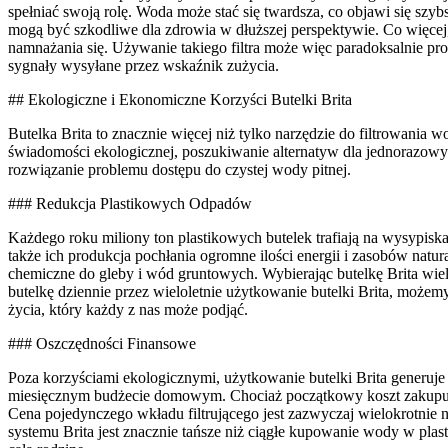
spełniać swoją rolę. Woda może stać się twardsza, co objawi się szy
mogą być szkodliwe dla zdrowia w dłuższej perspektywie. Co więcej, 
namnażania się. Używanie takiego filtra może więc paradoksalnie pr
sygnały wysyłane przez wskaźnik zużycia.
## Ekologiczne i Ekonomiczne Korzyści Butelki Brita
Butelka Brita to znacznie więcej niż tylko narzędzie do filtrowani
świadomości ekologicznej, poszukiwanie alternatyw dla jednorazowyc
rozwiązanie problemu dostępu do czystej wody pitnej.
### Redukcja Plastikowych Odpadów
Każdego roku miliony ton plastikowych butelek trafiają na wysypisk
także ich produkcja pochłania ogromne ilości energii i zasobów natur
chemiczne do gleby i wód gruntowych. Wybierając butelkę Brita wie
butelkę dziennie przez wieloletnie użytkowanie butelki Brita, może
życia, który każdy z nas może podjąć.
### Oszczędności Finansowe
Poza korzyściami ekologicznymi, użytkowanie butelki Brita generuj
miesięcznym budżecie domowym. Chociaż początkowy koszt zakupu sam
Cena pojedynczego wkładu filtrującego jest zazwyczaj wielokrotnie 
systemu Brita jest znacznie tańsze niż ciągłe kupowanie wody w plas