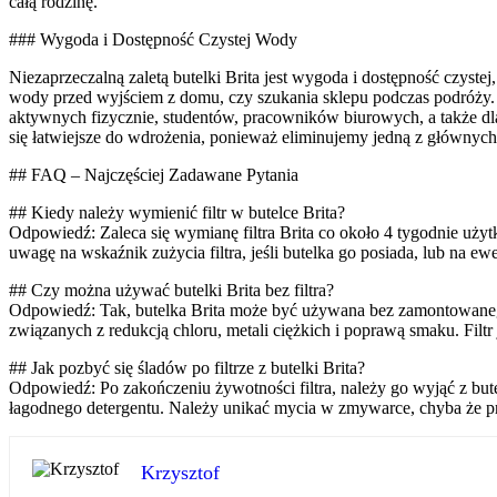
całą rodzinę.
### Wygoda i Dostępność Czystej Wody
Niezaprzeczalną zaletą butelki Brita jest wygoda i dostępność czys
wody przed wyjściem z domu, czy szukania sklepu podczas podróży. Wy
aktywnych fizycznie, studentów, pracowników biurowych, a także dla 
się łatwiejsze do wdrożenia, ponieważ eliminujemy jedną z głównyc
## FAQ – Najczęściej Zadawane Pytania
## Kiedy należy wymienić filtr w butelce Brita?
Odpowiedź: Zaleca się wymianę filtra Brita co około 4 tygodnie użyt
uwagę na wskaźnik zużycia filtra, jeśli butelka go posiada, lub na 
## Czy można używać butelki Brita bez filtra?
Odpowiedź: Tak, butelka Brita może być używana bez zamontowanego f
związanych z redukcją chloru, metali ciężkich i poprawą smaku. Fil
## Jak pozbyć się śladów po filtrze z butelki Brita?
Odpowiedź: Po zakończeniu żywotności filtra, należy go wyjąć z bu
łagodnego detergentu. Należy unikać mycia w zmywarce, chyba że p
Krzysztof