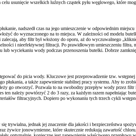
celu usunięcie wszelkich luźnych cząstek pyłu węglowego, które mogły
 płukanie, nadszedł czas na jego umieszczenie w odpowiednim miejscu w
 włożyć do wyznaczonego na to miejsca. W zależności od modelu butelk
 zalecają, aby filtr był włożony do oporu, aż do wyczuwalnego „kliknięc
ści i nieefektywnej filtracji. Po prawidłowym umieszczeniu filtra, n
u lub wyciekaniu wody podczas przenoszenia butelki. Dobrze zamknię
stępować do picia wody. Kluczowe jest przeprowadzenie tzw. wstępnej fi
 płukania, a także zapewnienie stabilnej pracy systemu. Aby to zrobi
ależy go otworzyć. Pozwala to na swobodny przepływ wody przez filtr 
roces ten należy powtórzyć 2 do 3 razy, za każdym razem napełniając but
ałów filtracyjnych. Dopiero po wykonaniu tych trzech cykli wstępnej f
ę trywialna, jednak jej znaczenie dla jakości i bezpieczeństwa spożyw
az żywice jonowymienne, które skutecznie redukują zawartość chloru,
ały optymalnie, konieczne jest zapewnienie właściwego przepływu wo