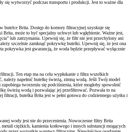
 się wytworzyć podczas transportu i produkcji. Jest to ważne dla
 butelce Brita. Dostęp do komory filtracyjnej uzyskuje się
i Brita, może to być specjalny uchwyt lub wgłębienie. Ważne jest,
ia” lub zatrzymania. Upewnij się, że filtr nie jest przechylony ani
ależy szczelnie zamknąć pokrywkę butelki. Upewnij się, że jest ona
ta pokrywka jest gwarancją, że woda będzie przepływać wyłącznie
ltracji. Ten etap ma na celu wypłukanie z filtra wszelkich
ć, należy napełnić butelkę świeżą, zimną wodą. Jeśli Twój model
i zapobiega tworzeniu się podciśnienia, które mogłoby spowolnić
elkę świeżą wodą i pozwalając jej przefiltrować. Pozwala to na
iltracji, butelka Brita jest w pełni gotowa do codziennego użytku i
anej wody jest nie do przecenienia. Nowoczesne filtry Brita
 metali ciężkich, kamienia kotłowego i innych substancji mogących
dy przez wszystkie warstwy filtracyjne. Niewłaściwe osadzenie