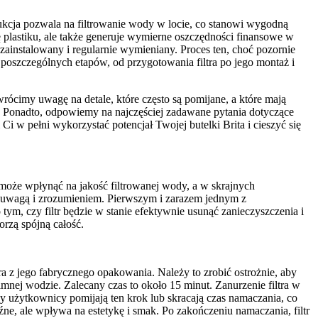
rukcja pozwala na filtrowanie wody w locie, co stanowi wygodną
 plastiku, ale także generuje wymierne oszczędności finansowe w
o zainstalowany i regularnie wymieniany. Proces ten, choć pozornie
oszczególnych etapów, od przygotowania filtra po jego montaż i
rócimy uwagę na detale, które często są pomijane, a które mają
a. Ponadto, odpowiemy na najczęściej zadawane pytania dotyczące
i w pełni wykorzystać potencjał Twojej butelki Brita i cieszyć się
u może wpłynąć na jakość filtrowanej wody, a w skrajnych
ą uwagą i zrozumieniem. Pierwszym i zarazem jednym z
ym, czy filtr będzie w stanie efektywnie usunąć zanieczyszczenia i
rzą spójną całość.
ra z jego fabrycznego opakowania. Należy to zrobić ostrożnie, aby
zimnej wodzie. Zalecany czas to około 15 minut. Zanurzenie filtra w
 użytkownicy pomijają ten krok lub skracają czas namaczania, co
ne, ale wpływa na estetykę i smak. Po zakończeniu namaczania, filtr