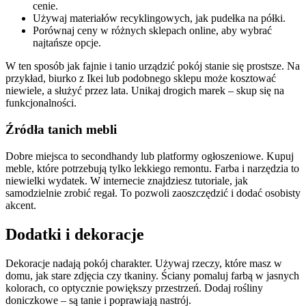
cenie.
Używaj materiałów recyklingowych, jak pudełka na półki.
Porównaj ceny w różnych sklepach online, aby wybrać
najtańsze opcje.
W ten sposób jak fajnie i tanio urządzić pokój stanie się prostsze. Na
przykład, biurko z Ikei lub podobnego sklepu może kosztować
niewiele, a służyć przez lata. Unikaj drogich marek – skup się na
funkcjonalności.
Źródła tanich mebli
Dobre miejsca to secondhandy lub platformy ogłoszeniowe. Kupuj
meble, które potrzebują tylko lekkiego remontu. Farba i narzędzia to
niewielki wydatek. W internecie znajdziesz tutoriale, jak
samodzielnie zrobić regał. To pozwoli zaoszczędzić i dodać osobisty
akcent.
Dodatki i dekoracje
Dekoracje nadają pokój charakter. Używaj rzeczy, które masz w
domu, jak stare zdjęcia czy tkaniny. Ściany pomaluj farbą w jasnych
kolorach, co optycznie powiększy przestrzeń. Dodaj rośliny
doniczkowe – są tanie i poprawiają nastrój.