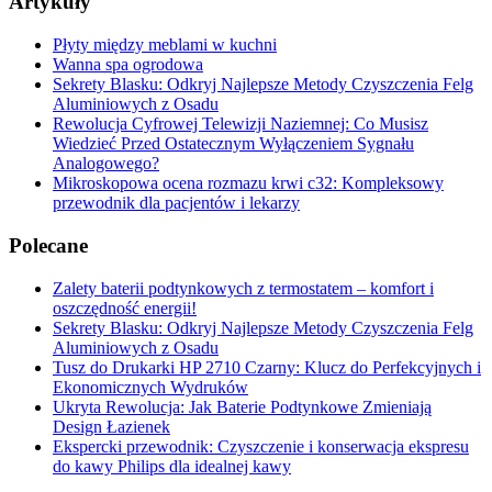
Artykuły
Płyty między meblami w kuchni
Wanna spa ogrodowa
Sekrety Blasku: Odkryj Najlepsze Metody Czyszczenia Felg
Aluminiowych z Osadu
Rewolucja Cyfrowej Telewizji Naziemnej: Co Musisz
Wiedzieć Przed Ostatecznym Wyłączeniem Sygnału
Analogowego?
Mikroskopowa ocena rozmazu krwi c32: Kompleksowy
przewodnik dla pacjentów i lekarzy
Polecane
Zalety baterii podtynkowych z termostatem – komfort i
oszczędność energii!
Sekrety Blasku: Odkryj Najlepsze Metody Czyszczenia Felg
Aluminiowych z Osadu
Tusz do Drukarki HP 2710 Czarny: Klucz do Perfekcyjnych i
Ekonomicznych Wydruków
Ukryta Rewolucja: Jak Baterie Podtynkowe Zmieniają
Design Łazienek
Ekspercki przewodnik: Czyszczenie i konserwacja ekspresu
do kawy Philips dla idealnej kawy