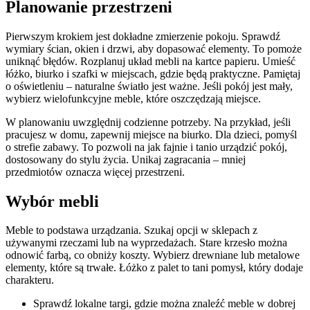
Planowanie przestrzeni
Pierwszym krokiem jest dokładne zmierzenie pokoju. Sprawdź
wymiary ścian, okien i drzwi, aby dopasować elementy. To pomoże
uniknąć błędów. Rozplanuj układ mebli na kartce papieru. Umieść
łóżko, biurko i szafki w miejscach, gdzie będą praktyczne. Pamiętaj
o oświetleniu – naturalne światło jest ważne. Jeśli pokój jest mały,
wybierz wielofunkcyjne meble, które oszczędzają miejsce.
W planowaniu uwzględnij codzienne potrzeby. Na przykład, jeśli
pracujesz w domu, zapewnij miejsce na biurko. Dla dzieci, pomyśl
o strefie zabawy. To pozwoli na jak fajnie i tanio urządzić pokój,
dostosowany do stylu życia. Unikaj zagracania – mniej
przedmiotów oznacza więcej przestrzeni.
Wybór mebli
Meble to podstawa urządzania. Szukaj opcji w sklepach z
używanymi rzeczami lub na wyprzedażach. Stare krzesło można
odnowić farbą, co obniży koszty. Wybierz drewniane lub metalowe
elementy, które są trwałe. Łóżko z palet to tani pomysł, który dodaje
charakteru.
Sprawdź lokalne targi, gdzie można znaleźć meble w dobrej