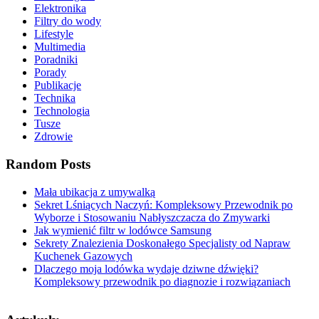
Elektronika
Filtry do wody
Lifestyle
Multimedia
Poradniki
Porady
Publikacje
Technika
Technologia
Tusze
Zdrowie
Random Posts
Mała ubikacja z umywalką
Sekret Lśniących Naczyń: Kompleksowy Przewodnik po
Wyborze i Stosowaniu Nabłyszczacza do Zmywarki
Jak wymienić filtr w lodówce Samsung
Sekrety Znalezienia Doskonałego Specjalisty od Napraw
Kuchenek Gazowych
Dlaczego moja lodówka wydaje dziwne dźwięki?
Kompleksowy przewodnik po diagnozie i rozwiązaniach