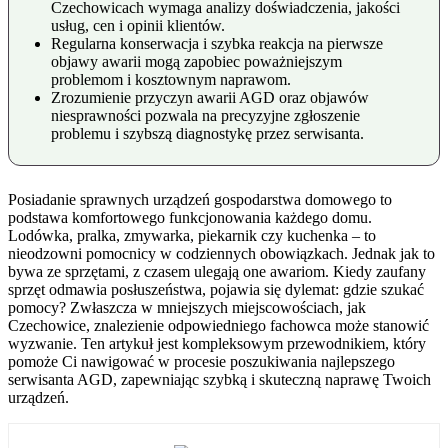
Czechowicach wymaga analizy doświadczenia, jakości
usług, cen i opinii klientów.
Regularna konserwacja i szybka reakcja na pierwsze
objawy awarii mogą zapobiec poważniejszym
problemom i kosztownym naprawom.
Zrozumienie przyczyn awarii AGD oraz objawów
niesprawności pozwala na precyzyjne zgłoszenie
problemu i szybszą diagnostykę przez serwisanta.
Posiadanie sprawnych urządzeń gospodarstwa domowego to
podstawa komfortowego funkcjonowania każdego domu.
Lodówka, pralka, zmywarka, piekarnik czy kuchenka – to
nieodzowni pomocnicy w codziennych obowiązkach. Jednak jak to
bywa ze sprzętami, z czasem ulegają one awariom. Kiedy zaufany
sprzęt odmawia posłuszeństwa, pojawia się dylemat: gdzie szukać
pomocy? Zwłaszcza w mniejszych miejscowościach, jak
Czechowice, znalezienie odpowiedniego fachowca może stanowić
wyzwanie. Ten artykuł jest kompleksowym przewodnikiem, który
pomoże Ci nawigować w procesie poszukiwania najlepszego
serwisanta AGD, zapewniając szybką i skuteczną naprawę Twoich
urządzeń.