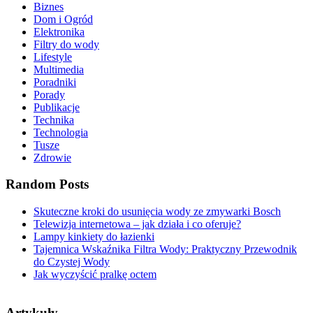
Biznes
Dom i Ogród
Elektronika
Filtry do wody
Lifestyle
Multimedia
Poradniki
Porady
Publikacje
Technika
Technologia
Tusze
Zdrowie
Random Posts
Skuteczne kroki do usunięcia wody ze zmywarki Bosch
Telewizja internetowa – jak działa i co oferuje?
Lampy kinkiety do łazienki
Tajemnica Wskaźnika Filtra Wody: Praktyczny Przewodnik
do Czystej Wody
Jak wyczyścić pralkę octem
Artykuły