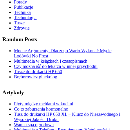
Porady
Publikacje
Technika
Technologia
Tusze
Zdrowie
Random Posts
Mocne Argumenty, Dlaczego Warto Wykonać Mycie
Lodówki No Frost
Multimedia w książkach i czasopismach
Czy można iść do lekarza w innej przychodni
Tusze do drukarki HP 650
Bręborowicz ginekolog
Artykuły
Płyty między meblami w kuchni
Co to zaburzenia hormonalne
Tusz do drukarki HP 650 XL – Klucz do Niezawodnego i
Wysokiej Jakości Druku
Wanna spa ogrodowa
Multimedia a Telefony: Rozwiewamy Wątpliwości i