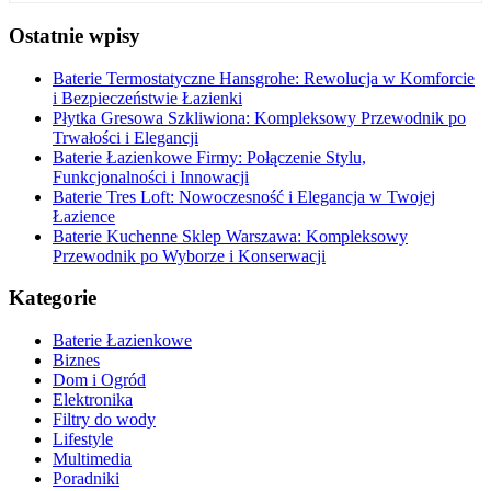
Ostatnie wpisy
Baterie Termostatyczne Hansgrohe: Rewolucja w Komforcie
i Bezpieczeństwie Łazienki
Płytka Gresowa Szkliwiona: Kompleksowy Przewodnik po
Trwałości i Elegancji
Baterie Łazienkowe Firmy: Połączenie Stylu,
Funkcjonalności i Innowacji
Baterie Tres Loft: Nowoczesność i Elegancja w Twojej
Łazience
Baterie Kuchenne Sklep Warszawa: Kompleksowy
Przewodnik po Wyborze i Konserwacji
Kategorie
Baterie Łazienkowe
Biznes
Dom i Ogród
Elektronika
Filtry do wody
Lifestyle
Multimedia
Poradniki