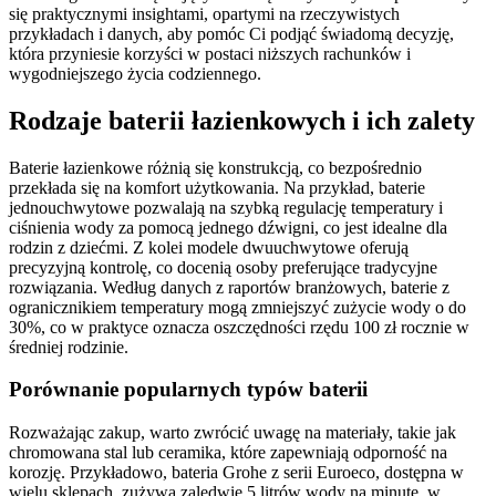
się praktycznymi insightami, opartymi na rzeczywistych
przykładach i danych, aby pomóc Ci podjąć świadomą decyzję,
która przyniesie korzyści w postaci niższych rachunków i
wygodniejszego życia codziennego.
Rodzaje baterii łazienkowych i ich zalety
Baterie łazienkowe różnią się konstrukcją, co bezpośrednio
przekłada się na komfort użytkowania. Na przykład, baterie
jednouchwytowe pozwalają na szybką regulację temperatury i
ciśnienia wody za pomocą jednego dźwigni, co jest idealne dla
rodzin z dziećmi. Z kolei modele dwuuchwytowe oferują
precyzyjną kontrolę, co docenią osoby preferujące tradycyjne
rozwiązania. Według danych z raportów branżowych, baterie z
ogranicznikiem temperatury mogą zmniejszyć zużycie wody o do
30%, co w praktyce oznacza oszczędności rzędu 100 zł rocznie w
średniej rodzinie.
Porównanie popularnych typów baterii
Rozważając zakup, warto zwrócić uwagę na materiały, takie jak
chromowana stal lub ceramika, które zapewniają odporność na
korozję. Przykładowo, bateria Grohe z serii Euroeco, dostępna w
wielu sklepach, zużywa zaledwie 5 litrów wody na minutę, w