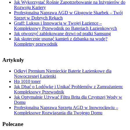
Jak Wykorzystać Rośnie Zapotrzebowanie na Inżynierów do
Rozwoju Kariery
Profesjonalna Naprawa AGD w Głogowie Skarbek – Twój
Sprzęt w Dobrych Rękach
Graff: Luksus i Innowacja w Twojej Łazience –
Kompleksowy Przewodnik po Bateriach Łazienkowych
Jak otworzyć zablokowane drzwi od pralki Samsung
Jak skutecznie usunąć kamień z dzbanka na wodę?
Kompletny przewodnik
Artykuły
Odkryj Premium Niemieckie Baterie Łazienkowe dla
Nowoczesnej Łazienki
Hp 1010 toner
Jak Dbać o Lodówkę i Unikać Problemów z Zamrażaniem:
Kompleksowy Przewodnik
Jak Optymalnie Używać Filtra Brita dla Czystszej Wody w
Domu
Profesjonalna Naprawa Sprzętu AGD w Inowrocławiu –
Kompleksowe Rozwiązania dla Twojego Domu
Polecane