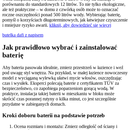
porównaniu do standardowych 12 litrów. To nie tylko ekologiczne,
ale też praktyczne – w domu z czwórką osób może to oznaczać
roczne oszczędności ponad 500 litrów wody. Wybierając baterię,
pomyśl o korzyściach długoterminowych, jak łatwiejsze czyszczenie
i mniejsze ryzyko awarii.
kliknij, aby dowiedzieć się więcej
butelka dafi z napisem
Jak prawidłowo wybrać i zainstalować
baterię
Aby bateria pasowała idealnie, zmierz przestrzeń w łazience i weź
pod uwagę styl wnętrza. Na przykład, w małej łazience nowoczesny
model z wyciąganą wylewką ułatwi mycie włosów, oszczędzając
czas i wysiłek. Eksperci polecają baterie z certyfikatem TÜV za
bezpieczeństwo, co zapobiega poparzeniom gorącą wodą. W
praktyce, instalacja takiej baterii w mieszkaniu w bloku może
skrócić czas porannej rutyny o kilka minut, co jest szczególnie
przydatne w zabieganych domach.
Kroki doboru baterii na podstawie potrzeb
Ocena rozmiaru i montażu: Zmierz odległość od ściany i