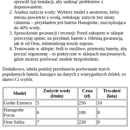
sprawdź typ instalacji, aby uniknąć problemów z
dopasowaniem.
Analiza zużycia wody: Wybierz model z aeratorem, który
miesza powietrze z wodą, redukując zużycie bez utraty
ciśnienia – przykładem jest bateria Hansgrohe, oszczędzająca
do 40% wody.
Sprawdzenie gwarancji i recenzji: Przed zakupem w sklepie
przeczytaj opinie; na przykład, baterie z 10letnią gwarancją,
jak te od Oras, minimalizują koszty napraw.
Testowanie w sklepie: Jeśli to możliwe, przetestuj baterię, aby
poczuć ergonomię – to praktyczne w sklepach stacjonarnych,
gdzie możesz porównać modele bezpośrednio.
Dodatkowo, tabela poniżej przedstawia porównanie trzech
popularnych baterii, bazujące na danych z wiarygodnych źródeł, co
ułatwi Ci wybór.
Zużycie wody
Cena
Trwałość
Model
(l/min)
(zł)
(lata)
Grohe Euroeco
5
250
10
Hansgrohe
6
180
8
Focus
Oras Safira
7
220
9