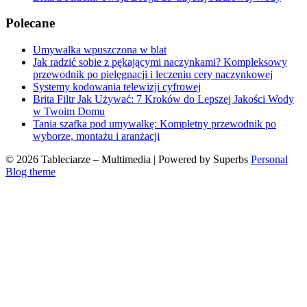
Polecane
Umywalka wpuszczona w blat
Jak radzić sobie z pękającymi naczynkami? Kompleksowy
przewodnik po pielęgnacji i leczeniu cery naczynkowej
Systemy kodowania telewizji cyfrowej
Brita Filtr Jak Używać: 7 Kroków do Lepszej Jakości Wody
w Twoim Domu
Tania szafka pod umywalkę: Kompletny przewodnik po
wyborze, montażu i aranżacji
© 2026 Tableciarze – Multimedia
| Powered by Superbs
Personal
Blog theme