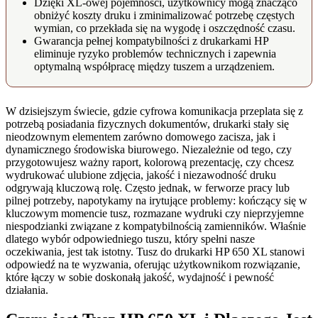
Dzięki XL-owej pojemności, użytkownicy mogą znacząco
obniżyć koszty druku i zminimalizować potrzebę częstych
wymian, co przekłada się na wygodę i oszczędność czasu.
Gwarancja pełnej kompatybilności z drukarkami HP
eliminuje ryzyko problemów technicznych i zapewnia
optymalną współpracę między tuszem a urządzeniem.
W dzisiejszym świecie, gdzie cyfrowa komunikacja przeplata się z
potrzebą posiadania fizycznych dokumentów, drukarki stały się
nieodzownym elementem zarówno domowego zacisza, jak i
dynamicznego środowiska biurowego. Niezależnie od tego, czy
przygotowujesz ważny raport, kolorową prezentację, czy chcesz
wydrukować ulubione zdjęcia, jakość i niezawodność druku
odgrywają kluczową rolę. Często jednak, w ferworze pracy lub
pilnej potrzeby, napotykamy na irytujące problemy: kończący się w
kluczowym momencie tusz, rozmazane wydruki czy nieprzyjemne
niespodzianki związane z kompatybilnością zamienników. Właśnie
dlatego wybór odpowiedniego tuszu, który spełni nasze
oczekiwania, jest tak istotny. Tusz do drukarki HP 650 XL stanowi
odpowiedź na te wyzwania, oferując użytkownikom rozwiązanie,
które łączy w sobie doskonałą jakość, wydajność i pewność
działania.