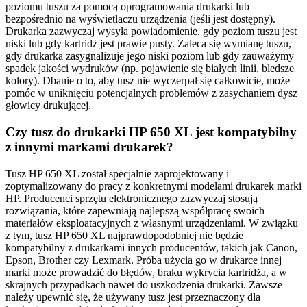
poziomu tuszu za pomocą oprogramowania drukarki lub
bezpośrednio na wyświetlaczu urządzenia (jeśli jest dostępny).
Drukarka zazwyczaj wysyła powiadomienie, gdy poziom tuszu jest
niski lub gdy kartridż jest prawie pusty. Zaleca się wymianę tuszu,
gdy drukarka zasygnalizuje jego niski poziom lub gdy zauważymy
spadek jakości wydruków (np. pojawienie się białych linii, bledsze
kolory). Dbanie o to, aby tusz nie wyczerpał się całkowicie, może
pomóc w uniknięciu potencjalnych problemów z zasychaniem dysz
głowicy drukującej.
Czy tusz do drukarki HP 650 XL jest kompatybilny
z innymi markami drukarek?
Tusz HP 650 XL został specjalnie zaprojektowany i
zoptymalizowany do pracy z konkretnymi modelami drukarek marki
HP. Producenci sprzętu elektronicznego zazwyczaj stosują
rozwiązania, które zapewniają najlepszą współpracę swoich
materiałów eksploatacyjnych z własnymi urządzeniami. W związku
z tym, tusz HP 650 XL najprawdopodobniej nie będzie
kompatybilny z drukarkami innych producentów, takich jak Canon,
Epson, Brother czy Lexmark. Próba użycia go w drukarce innej
marki może prowadzić do błędów, braku wykrycia kartridża, a w
skrajnych przypadkach nawet do uszkodzenia drukarki. Zawsze
należy upewnić się, że używany tusz jest przeznaczony dla