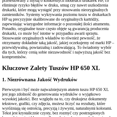
przetestowany z myślą o konkretnych modelach drukarek HP, co
eliminuje ryzyko błędów w druku, smug czy nawet uszkodzenia
drukarki, które mogą wystąpić przy stosowaniu nieoryginalnych
zamienników. Systemy wykrywania poziomu tuszu w drukarkach
HP są precyzyjnie skalibrowane do oryginalnych kartridży,
zapewniając wiarygodne informacje o pozostałej ilości atramentu.
Ponadto, oryginalne tusze często objęte są gwarancją producenta
drukarki, co może być istotne w przypadku awarii sprzętu.
Stosowanie oryginalnych wkładów to również pewność, że
otrzymamy dokładnie taką jakość, jakiej oczekujemy od marki HP –
przewidywalną, powtarzalną i zadowalającą. To świadomy wybór
dla tych, którzy cenią sobie niezawodność i najwyższą jakość bez
kompromisów.
Kluczowe Zalety Tuszów HP 650 XL
1. Niezrównana Jakość Wydruków
Pierwszym i być może najważniejszym atutem tuszu HP 650 XL
jest jego zdolność do generowania wydruków o wyjątkowo
wysokiej jakości. Bez względu na to, czy drukujesz dokumenty
tekstowe, grafiki, czy zdjęcia, możesz liczyć na rezultaty, które
wyróżniają się ostrością, precyzją i żywymi, naturalnymi kolorami.
Tekst jest krystalicznie czysty, bez rozmyć czy postrzępionych