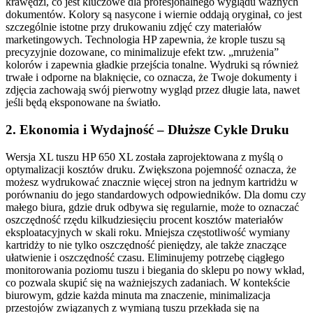
krawędzi, co jest kluczowe dla profesjonalnego wyglądu ważnych
dokumentów. Kolory są nasycone i wiernie oddają oryginał, co jest
szczególnie istotne przy drukowaniu zdjęć czy materiałów
marketingowych. Technologia HP zapewnia, że krople tuszu są
precyzyjnie dozowane, co minimalizuje efekt tzw. „mrużenia”
kolorów i zapewnia gładkie przejścia tonalne. Wydruki są również
trwałe i odporne na blaknięcie, co oznacza, że Twoje dokumenty i
zdjęcia zachowają swój pierwotny wygląd przez długie lata, nawet
jeśli będą eksponowane na światło.
2. Ekonomia i Wydajność – Dłuższe Cykle Druku
Wersja XL tuszu HP 650 XL została zaprojektowana z myślą o
optymalizacji kosztów druku. Zwiększona pojemność oznacza, że
możesz wydrukować znacznie więcej stron na jednym kartridżu w
porównaniu do jego standardowych odpowiedników. Dla domu czy
małego biura, gdzie druk odbywa się regularnie, może to oznaczać
oszczędność rzędu kilkudziesięciu procent kosztów materiałów
eksploatacyjnych w skali roku. Mniejsza częstotliwość wymiany
kartridży to nie tylko oszczędność pieniędzy, ale także znaczące
ułatwienie i oszczędność czasu. Eliminujemy potrzebę ciągłego
monitorowania poziomu tuszu i biegania do sklepu po nowy wkład,
co pozwala skupić się na ważniejszych zadaniach. W kontekście
biurowym, gdzie każda minuta ma znaczenie, minimalizacja
przestojów związanych z wymianą tuszu przekłada się na