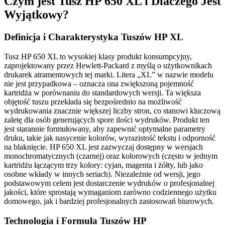
Czym jest Tusz HP 650 XL i Dlaczego Jest
Wyjątkowy?
Definicja i Charakterystyka Tuszów HP XL
Tusz HP 650 XL to wysokiej klasy produkt konsumpcyjny,
zaprojektowany przez Hewlett-Packard z myślą o użytkownikach
drukarek atramentowych tej marki. Litera „XL” w nazwie modelu
nie jest przypadkowa – oznacza ona zwiększoną pojemność
kartridża w porównaniu do standardowych wersji. Ta większa
objętość tuszu przekłada się bezpośrednio na możliwość
wydrukowania znacznie większej liczby stron, co stanowi kluczową
zaletę dla osób generujących spore ilości wydruków. Produkt ten
jest starannie formułowany, aby zapewnić optymalne parametry
druku, takie jak nasycenie kolorów, wyrazistość tekstu i odporność
na blaknięcie. HP 650 XL jest zazwyczaj dostępny w wersjach
monochromatycznych (czarnej) oraz kolorowych (często w jednym
kartridżu łączącym trzy kolory: cyjan, magenta i żółty, lub jako
osobne wkłady w innych seriach). Niezależnie od wersji, jego
podstawowym celem jest dostarczenie wydruków o profesjonalnej
jakości, które sprostają wymaganiom zarówno codziennego użytku
domowego, jak i bardziej profesjonalnych zastosowań biurowych.
Technologia i Formuła Tuszów HP