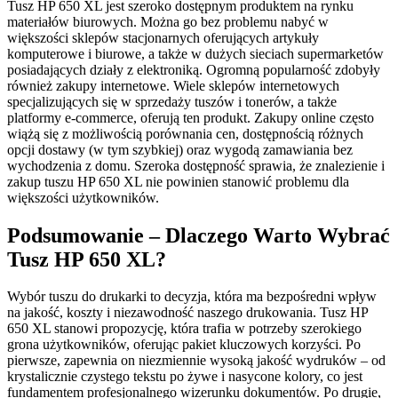
Tusz HP 650 XL jest szeroko dostępnym produktem na rynku
materiałów biurowych. Można go bez problemu nabyć w
większości sklepów stacjonarnych oferujących artykuły
komputerowe i biurowe, a także w dużych sieciach supermarketów
posiadających działy z elektroniką. Ogromną popularność zdobyły
również zakupy internetowe. Wiele sklepów internetowych
specjalizujących się w sprzedaży tuszów i tonerów, a także
platformy e-commerce, oferują ten produkt. Zakupy online często
wiążą się z możliwością porównania cen, dostępnością różnych
opcji dostawy (w tym szybkiej) oraz wygodą zamawiania bez
wychodzenia z domu. Szeroka dostępność sprawia, że znalezienie i
zakup tuszu HP 650 XL nie powinien stanowić problemu dla
większości użytkowników.
Podsumowanie – Dlaczego Warto Wybrać
Tusz HP 650 XL?
Wybór tuszu do drukarki to decyzja, która ma bezpośredni wpływ
na jakość, koszty i niezawodność naszego drukowania. Tusz HP
650 XL stanowi propozycję, która trafia w potrzeby szerokiego
grona użytkowników, oferując pakiet kluczowych korzyści. Po
pierwsze, zapewnia on niezmiennie wysoką jakość wydruków – od
krystalicznie czystego tekstu po żywe i nasycone kolory, co jest
fundamentem profesjonalnego wizerunku dokumentów. Po drugie,