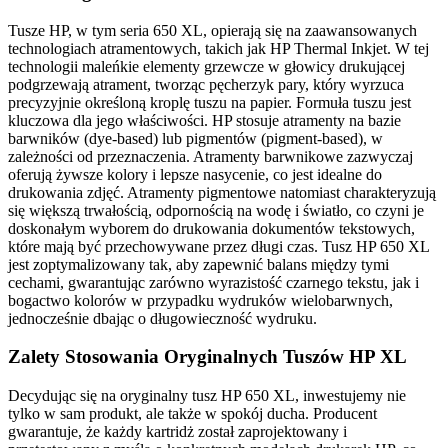
Tusze HP, w tym seria 650 XL, opierają się na zaawansowanych
technologiach atramentowych, takich jak HP Thermal Inkjet. W tej
technologii maleńkie elementy grzewcze w głowicy drukującej
podgrzewają atrament, tworząc pęcherzyk pary, który wyrzuca
precyzyjnie określoną kroplę tuszu na papier. Formuła tuszu jest
kluczowa dla jego właściwości. HP stosuje atramenty na bazie
barwników (dye-based) lub pigmentów (pigment-based), w
zależności od przeznaczenia. Atramenty barwnikowe zazwyczaj
oferują żywsze kolory i lepsze nasycenie, co jest idealne do
drukowania zdjęć. Atramenty pigmentowe natomiast charakteryzują
się większą trwałością, odpornością na wodę i światło, co czyni je
doskonałym wyborem do drukowania dokumentów tekstowych,
które mają być przechowywane przez długi czas. Tusz HP 650 XL
jest zoptymalizowany tak, aby zapewnić balans między tymi
cechami, gwarantując zarówno wyrazistość czarnego tekstu, jak i
bogactwo kolorów w przypadku wydruków wielobarwnych,
jednocześnie dbając o długowieczność wydruku.
Zalety Stosowania Oryginalnych Tuszów HP XL
Decydując się na oryginalny tusz HP 650 XL, inwestujemy nie
tylko w sam produkt, ale także w spokój ducha. Producent
gwarantuje, że każdy kartridż został zaprojektowany i