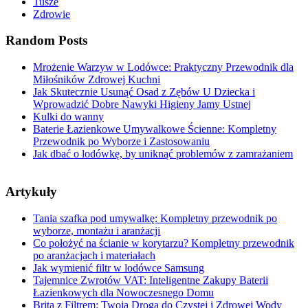
Tusze
Zdrowie
Random Posts
Mrożenie Warzyw w Lodówce: Praktyczny Przewodnik dla
Miłośników Zdrowej Kuchni
Jak Skutecznie Usunąć Osad z Zębów U Dziecka i
Wprowadzić Dobre Nawyki Higieny Jamy Ustnej
Kulki do wanny
Baterie Łazienkowe Umywalkowe Ścienne: Kompletny
Przewodnik po Wyborze i Zastosowaniu
Jak dbać o lodówkę, by uniknąć problemów z zamrażaniem
Artykuły
Tania szafka pod umywalkę: Kompletny przewodnik po
wyborze, montażu i aranżacji
Co położyć na ścianie w korytarzu? Kompletny przewodnik
po aranżacjach i materiałach
Jak wymienić filtr w lodówce Samsung
Tajemnice Zwrotów VAT: Inteligentne Zakupy Baterii
Łazienkowych dla Nowoczesnego Domu
Brita z Filtrem: Twoja Droga do Czystej i Zdrowej Wody