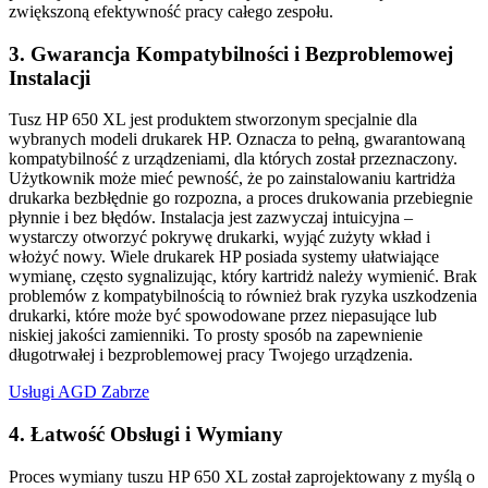
zwiększoną efektywność pracy całego zespołu.
3. Gwarancja Kompatybilności i Bezproblemowej
Instalacji
Tusz HP 650 XL jest produktem stworzonym specjalnie dla
wybranych modeli drukarek HP. Oznacza to pełną, gwarantowaną
kompatybilność z urządzeniami, dla których został przeznaczony.
Użytkownik może mieć pewność, że po zainstalowaniu kartridża
drukarka bezbłędnie go rozpozna, a proces drukowania przebiegnie
płynnie i bez błędów. Instalacja jest zazwyczaj intuicyjna –
wystarczy otworzyć pokrywę drukarki, wyjąć zużyty wkład i
włożyć nowy. Wiele drukarek HP posiada systemy ułatwiające
wymianę, często sygnalizując, który kartridż należy wymienić. Brak
problemów z kompatybilnością to również brak ryzyka uszkodzenia
drukarki, które może być spowodowane przez niepasujące lub
niskiej jakości zamienniki. To prosty sposób na zapewnienie
długotrwałej i bezproblemowej pracy Twojego urządzenia.
Usługi AGD Zabrze
4. Łatwość Obsługi i Wymiany
Proces wymiany tuszu HP 650 XL został zaprojektowany z myślą o