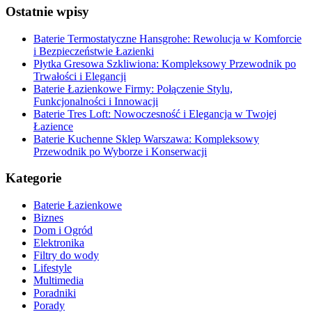
Ostatnie wpisy
Baterie Termostatyczne Hansgrohe: Rewolucja w Komforcie
i Bezpieczeństwie Łazienki
Płytka Gresowa Szkliwiona: Kompleksowy Przewodnik po
Trwałości i Elegancji
Baterie Łazienkowe Firmy: Połączenie Stylu,
Funkcjonalności i Innowacji
Baterie Tres Loft: Nowoczesność i Elegancja w Twojej
Łazience
Baterie Kuchenne Sklep Warszawa: Kompleksowy
Przewodnik po Wyborze i Konserwacji
Kategorie
Baterie Łazienkowe
Biznes
Dom i Ogród
Elektronika
Filtry do wody
Lifestyle
Multimedia
Poradniki
Porady