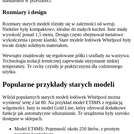
standardem w przeszłości.
Rozmiary i design
Rozmiary starych modeli różniły się w zależności od wersji.
Niektóre były kompaktowe, idealne do małych kuchni. Inne miały
wysokość ponad 1,5 metra. Design często obejmował metalowe
wykończenia i proste klamki. Stare modele lodówek Whirlpool były
trwałe dzięki solidnym materiałom.
Wewnątrz znajdowały się regulowane półki i szuflady na warzywa.
Technologia izolacji termicznej zapewniała utrzymanie niskiej
temperatury. Te cechy czyniły je praktycznymi dla codziennego
użytku.
Popularne przykłady starych modeli
Wśród popularnych starych modeli lodówek Whirlpool można
wymienić serię z lat 80. Na przykład model ET8MS z regulacją
wilgotności. Inny to model Gold Line, który oferował dodatkowe
funkcje jak automatyczne odszranianie. Te urządzenia były szeroko
dostępne w sklepach.
Model ET8MS: Pojemność około 250 litrów, z prostym