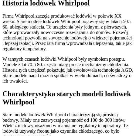
Historia lodówek Whirlpool
Firma Whirlpool zaczęła produkować lodówki w połowie XX
wieku. Stare modele lodówek Whirlpool pojawiły się w latach 50. i
60. ubiegłego stulecia. Te urządzenia były jednymi z pierwszych,
które wprowadzały nowoczesne rozwiązania do domów. Rozwój
technologii pozwolił na stworzenie lodówek o większej pojemności
i lepszej izolacji. Przez lata firma wprowadzała ulepszenia, takie jak
regulatory temperatury.
W tamtych czasach lodówki Whirlpool były symbolem postępu.
Modele z lat 70. i 80. często miały proste mechanizmy chłodzenia.
Historia tych urządzeń pokazuje, jak ewoluowała technologia AGD.
Stare modele nadal można spotkać w wielu domach, co świadczy o
ich trwałości.
Charakterystyka starych modeli lodówek
Whirlpool
Stare modele lodówek Whirlpool charakteryzują się prostotą
budowy. Miały one zazwyczaj pojemność od 100 do 300 litrów.
Wiele z nich wyposażono w manualne regulatory temperatury. Te
lodówki używały freonu jako czynnika chłodzącego, co było