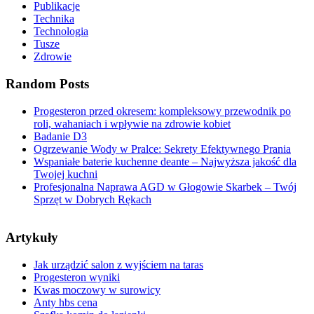
Publikacje
Technika
Technologia
Tusze
Zdrowie
Random Posts
Progesteron przed okresem: kompleksowy przewodnik po
roli, wahaniach i wpływie na zdrowie kobiet
Badanie D3
Ogrzewanie Wody w Pralce: Sekrety Efektywnego Prania
Wspaniałe baterie kuchenne deante – Najwyższa jakość dla
Twojej kuchni
Profesjonalna Naprawa AGD w Głogowie Skarbek – Twój
Sprzęt w Dobrych Rękach
Artykuły
Jak urządzić salon z wyjściem na taras
Progesteron wyniki
Kwas moczowy w surowicy
Anty hbs cena