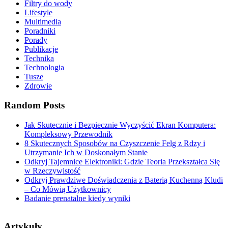
Filtry do wody
Lifestyle
Multimedia
Poradniki
Porady
Publikacje
Technika
Technologia
Tusze
Zdrowie
Random Posts
Jak Skutecznie i Bezpiecznie Wyczyścić Ekran Komputera:
Kompleksowy Przewodnik
8 Skutecznych Sposobów na Czyszczenie Felg z Rdzy i
Utrzymanie Ich w Doskonałym Stanie
Odkryj Tajemnice Elektroniki: Gdzie Teoria Przekształca Się
w Rzeczywistość
Odkryj Prawdziwe Doświadczenia z Baterią Kuchenną Kludi
– Co Mówią Użytkownicy
Badanie prenatalne kiedy wyniki
Artykuły