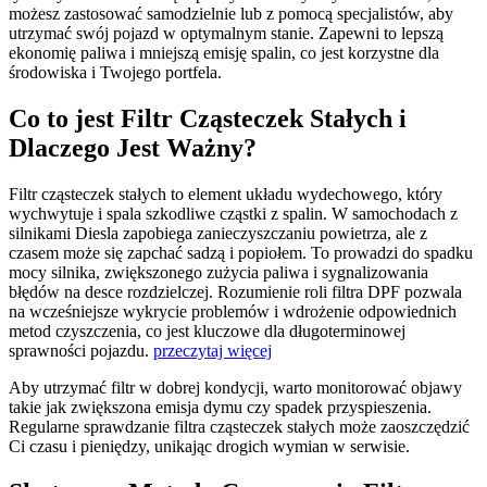
możesz zastosować samodzielnie lub z pomocą specjalistów, aby
utrzymać swój pojazd w optymalnym stanie. Zapewni to lepszą
ekonomię paliwa i mniejszą emisję spalin, co jest korzystne dla
środowiska i Twojego portfela.
Co to jest Filtr Cząsteczek Stałych i
Dlaczego Jest Ważny?
Filtr cząsteczek stałych to element układu wydechowego, który
wychwytuje i spala szkodliwe cząstki z spalin. W samochodach z
silnikami Diesla zapobiega zanieczyszczaniu powietrza, ale z
czasem może się zapchać sadzą i popiołem. To prowadzi do spadku
mocy silnika, zwiększonego zużycia paliwa i sygnalizowania
błędów na desce rozdzielczej. Rozumienie roli filtra DPF pozwala
na wcześniejsze wykrycie problemów i wdrożenie odpowiednich
metod czyszczenia, co jest kluczowe dla długoterminowej
sprawności pojazdu.
przeczytaj więcej
Aby utrzymać filtr w dobrej kondycji, warto monitorować objawy
takie jak zwiększona emisja dymu czy spadek przyspieszenia.
Regularne sprawdzanie filtra cząsteczek stałych może zaoszczędzić
Ci czasu i pieniędzy, unikając drogich wymian w serwisie.