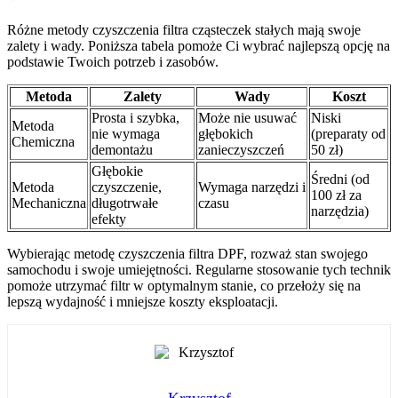
Różne metody czyszczenia filtra cząsteczek stałych mają swoje
zalety i wady. Poniższa tabela pomoże Ci wybrać najlepszą opcję na
podstawie Twoich potrzeb i zasobów.
Metoda
Zalety
Wady
Koszt
Prosta i szybka,
Może nie usuwać
Niski
Metoda
nie wymaga
głębokich
(preparaty od
Chemiczna
demontażu
zanieczyszczeń
50 zł)
Głębokie
Średni (od
Metoda
czyszczenie,
Wymaga narzędzi i
100 zł za
Mechaniczna
długotrwałe
czasu
narzędzia)
efekty
Wybierając metodę czyszczenia filtra DPF, rozważ stan swojego
samochodu i swoje umiejętności. Regularne stosowanie tych technik
pomoże utrzymać filtr w optymalnym stanie, co przełoży się na
lepszą wydajność i mniejsze koszty eksploatacji.
Krzysztof