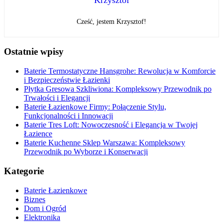
Cześć, jestem Krzysztof!
Ostatnie wpisy
Baterie Termostatyczne Hansgrohe: Rewolucja w Komforcie
i Bezpieczeństwie Łazienki
Płytka Gresowa Szkliwiona: Kompleksowy Przewodnik po
Trwałości i Elegancji
Baterie Łazienkowe Firmy: Połączenie Stylu,
Funkcjonalności i Innowacji
Baterie Tres Loft: Nowoczesność i Elegancja w Twojej
Łazience
Baterie Kuchenne Sklep Warszawa: Kompleksowy
Przewodnik po Wyborze i Konserwacji
Kategorie
Baterie Łazienkowe
Biznes
Dom i Ogród
Elektronika